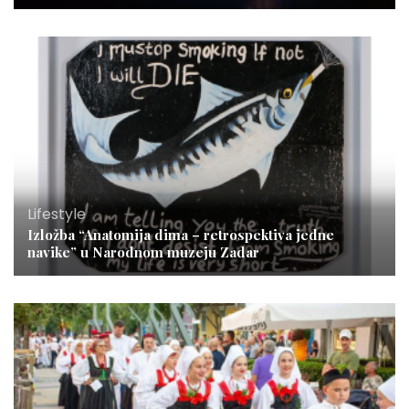
Lifestyle
Izložba “Anatomija dima – retrospektiva jedne
navike” u Narodnom muzeju Zadar