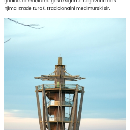
godine, domaćini će goste sigurno nagovoriti da s
njima izrade turoš, tradicionalni međimurski sir.