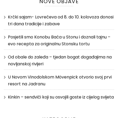
NOVE OBJAVE
Krčki sajam- Lovrečeva od 8. do 10. kolovoza donosi
tri dana tradicije i zabave
Posjetili smo Konobu Baća u Stonu i doznali tajnu –
evo recepta za originalnu Stonsku tortu
Od obale do zaleđa – tjedan bogat događajima na
novljanskoj rivijeri
U Novom Vinodolskom Mövenpick otvorio svoj prvi
resort na Jadranu
Kinkin – sendviči koji su osvojili goste iz cijelog svijeta