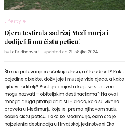
Lifestyle
Djeca testirala sadržaj Međimurja i
dodijelili mu čistu peticu!
by
Let's discover!
updated on
21. ožujka 2024.
Što na putovanjima očekuju djeca, a što odrasli? Kako
pojedine objekte, doživljaje i muzeje vide djeca, a kako
njihovi roditelji? Postoje li mjesta koja se s pravom
mogu nazvati – obiteljskim destinacijama? Na ova i
mnoga druga pitanja dala su – djeca, koja su vikend
provela u Međimurju koje je, prema njihovom sudu,
dobilo čistu peticu. Tako se Međimurje, osim što je
najzelenija destinacija u Hrvatskoj, jedinstveni Eko