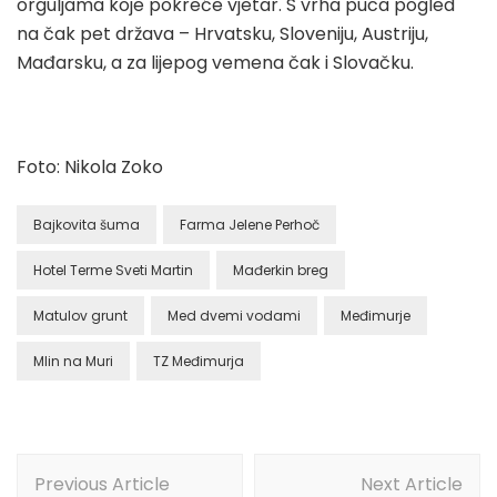
orguljama koje pokreće vjetar. S vrha puca pogled
na čak pet država – Hrvatsku, Sloveniju, Austriju,
Mađarsku, a za lijepog vemena čak i Slovačku.
Foto: Nikola Zoko
Bajkovita šuma
Farma Jelene Perhoč
Hotel Terme Sveti Martin
Mađerkin breg
Matulov grunt
Med dvemi vodami
Međimurje
Mlin na Muri
TZ Međimurja
Post
Previous Article
Next Article
Navigation