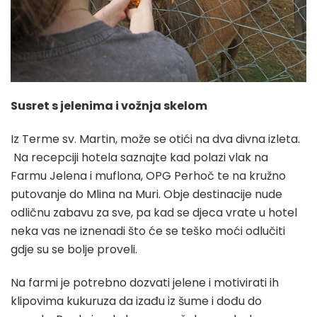
Susret s jelenima i vožnja skelom
Iz Terme sv. Martin, može se otići na dva divna izleta.
Na recepciji hotela saznajte kad polazi vlak na
Farmu Jelena i muflona, OPG Perhoč te na kružno
putovanje do Mlina na Muri. Obje destinacije nude
odličnu zabavu za sve, pa kad se djeca vrate u hotel
neka vas ne iznenadi što će se teško moći odlučiti
gdje su se bolje proveli.
Na farmi je potrebno dozvati jelene i motivirati ih
klipovima kukuruza da izađu iz šume i dođu do