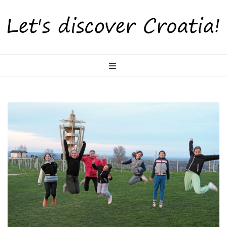
LetsDiscoverCr
Otkrijte Hrvatsku s nama!