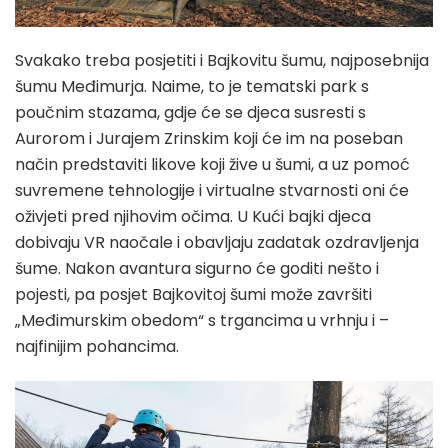
Svakako treba posjetiti i Bajkovitu šumu, najposebnija
šumu Međimurja. Naime, to je tematski park s
poučnim stazama, gdje će se djeca susresti s
Aurorom i Jurajem Zrinskim koji će im na poseban
način predstaviti likove koji žive u šumi, a uz pomoć
suvremene tehnologije i virtualne stvarnosti oni će
oživjeti pred njihovim očima. U Kući bajki djeca
dobivaju VR naočale i obavljaju zadatak ozdravljenja
šume. Nakon avantura sigurno će goditi nešto i
pojesti, pa posjet Bajkovitoj šumi može završiti
„Međimurskim obedom“ s trgancima u vrhnju i –
najfinijim pohancima.