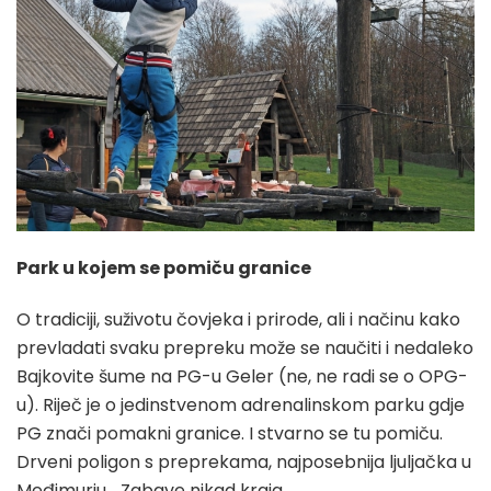
Park u kojem se pomiču granice
O tradiciji, suživotu čovjeka i prirode, ali i načinu kako
prevladati svaku prepreku može se naučiti i nedaleko
Bajkovite šume na PG-u Geler (ne, ne radi se o OPG-
u). Riječ je o jedinstvenom adrenalinskom parku gdje
PG znači pomakni granice. I stvarno se tu pomiču.
Drveni poligon s preprekama, najposebnija ljuljačka u
Međimurju… Zabave nikad kraja.