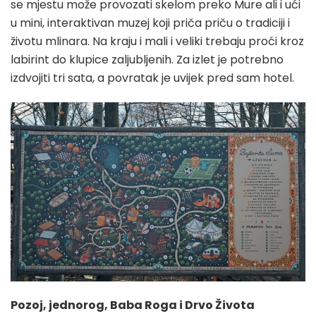
se mjestu može provozati skelom preko Mure ali i ući
u mini, interaktivan muzej koji priča priču o tradiciji i
životu mlinara. Na kraju i mali i veliki trebaju proći kroz
labirint do klupice zaljubljenih. Za izlet je potrebno
izdvojiti tri sata, a povratak je uvijek pred sam hotel.
Pozoj, jednorog, Baba Roga i Drvo Života