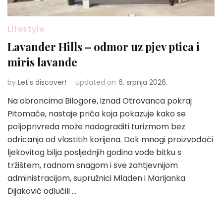
Lifestyle
Lavander Hills – odmor uz pjev ptica i
miris lavande
by
Let's discover!
updated on
6. srpnja 2026.
Na obroncima Bilogore, iznad Otrovanca pokraj
Pitomače, nastaje priča koja pokazuje kako se
poljoprivreda može nadograditi turizmom bez
odricanja od vlastitih korijena. Dok mnogi proizvođači
ljekovitog bilja posljednjih godina vode bitku s
tržištem, radnom snagom i sve zahtjevnijom
administracijom, supružnici Mladen i Marijanka
Dijaković odlučili …