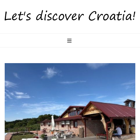
LetsDiscoverCr
Otkrijte Hrvatsku s nama!