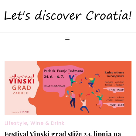
LetsDiscoverCr
Otkrijte Hrvatsku s nama!
Lifestyle
,
Wine & Drink
Festival Vinski grad stiže 24. lipnja na