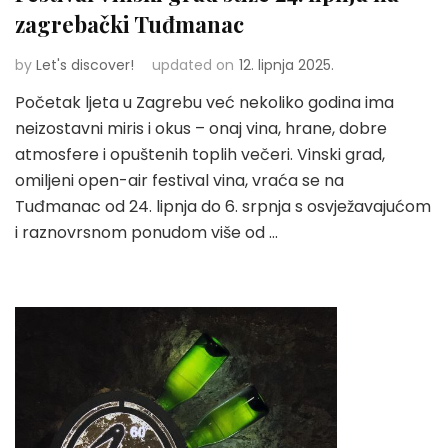
zagrebački Tuđmanac
by
Let's discover!
updated on
12. lipnja 2025.
Početak ljeta u Zagrebu već nekoliko godina ima
neizostavni miris i okus – onaj vina, hrane, dobre
atmosfere i opuštenih toplih večeri. Vinski grad,
omiljeni open-air festival vina, vraća se na
Tuđmanac od 24. lipnja do 6. srpnja s osvježavajućom
i raznovrsnom ponudom više od …