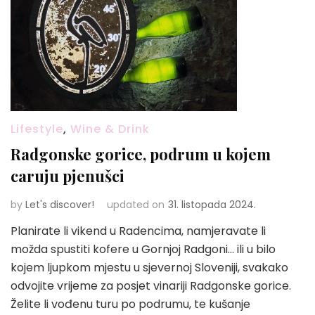
Lifestyle
,
Wine & Drink
Radgonske gorice, podrum u kojem
caruju pjenušci
by
Let's discover!
updated on
31. listopada 2024.
Planirate li vikend u Radencima, namjeravate li
možda spustiti kofere u Gornjoj Radgoni… ili u bilo
kojem ljupkom mjestu u sjevernoj Sloveniji, svakako
odvojite vrijeme za posjet vinariji Radgonske gorice.
Želite li vođenu turu po podrumu, te kušanje