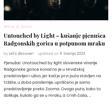
Wine & Drink
Untouched by Light – kušanje pjenušca
Radgonskih gorica u potpunom mraku
by
Let's discover!
updated on
11. travnja 2023.
Pjenušac Unotouched by light slovenske vinarije
Radgonske gorice konačno je u Hrvatskoj
predstavljen i uživo, jer kad je prvi puta stavljen na
tržište, u doba pandemije, upriličeno je samo
predstavljanje preko Zooma. Ovoga puta, kako to
dolikuje, kušalo ga se u mraku, iz crnih čaša, …