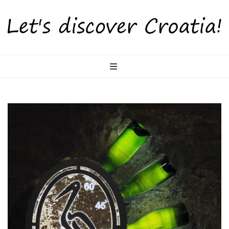
LetsDiscoverCr
Otkrijte Hrvatsku s nama!