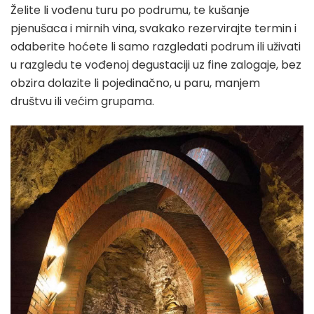
Želite li vođenu turu po podrumu, te kušanje
pjenušaca i mirnih vina, svakako rezervirajte termin i
odaberite hoćete li samo razgledati podrum ili uživati
u razgledu te vođenoj degustaciji uz fine zalogaje, bez
obzira dolazite li pojedinačno, u paru, manjem
društvu ili većim grupama.