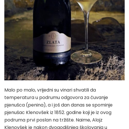
Malo po malo, vrijedni su vinari shvatili da
temperatura u podrumu odgovora za čuvanje
pjenušca (penina), a i još dan danas se spominje
pjenušac Klenovšek iz 1852. godine koji je iz ovog
podruma prvi poslan na tržište. Naime, Alojz
Klenovšek je nakon dvogodišnjeg školovanja u