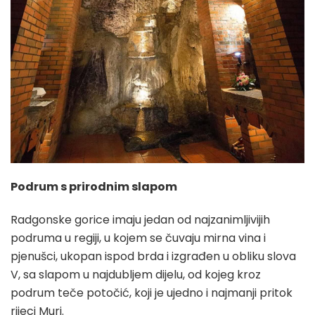
Podrum s prirodnim slapom
Radgonske gorice imaju jedan od najzanimljivijih
podruma u regiji, u kojem se čuvaju mirna vina i
pjenušci, ukopan ispod brda i izgrađen u obliku slova
V, sa slapom u najdubljem dijelu, od kojeg kroz
podrum teče potočić, koji je ujedno i najmanji pritok
rijeci Muri.