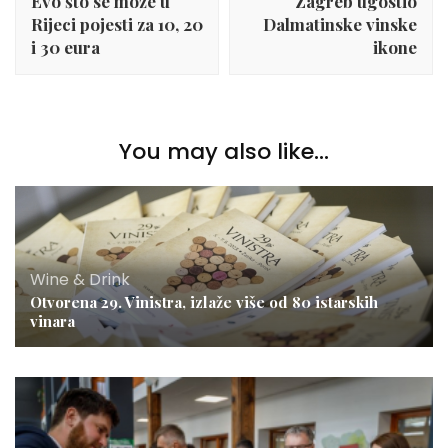
Evo što se može u
Zagreb ugostio
Rijeci pojesti za 10, 20
Dalmatinske vinske
i 30 eura
ikone
You may also like...
Wine & Drink
Otvorena 29. Vinistra, izlaže više od 80 istarskih
vinara