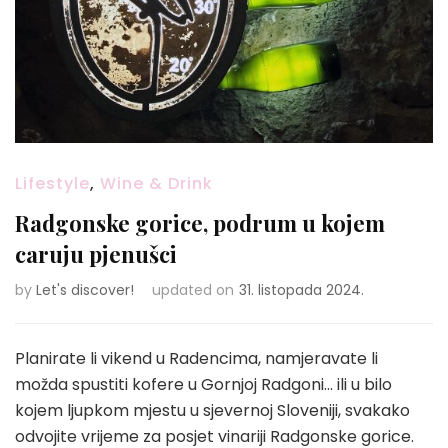
Lifestyle
,
Wine & Drink
Radgonske gorice, podrum u kojem
caruju pjenušci
by
Let's discover!
updated on
31. listopada 2024.
Planirate li vikend u Radencima, namjeravate li
možda spustiti kofere u Gornjoj Radgoni… ili u bilo
kojem ljupkom mjestu u sjevernoj Sloveniji, svakako
odvojite vrijeme za posjet vinariji Radgonske gorice.