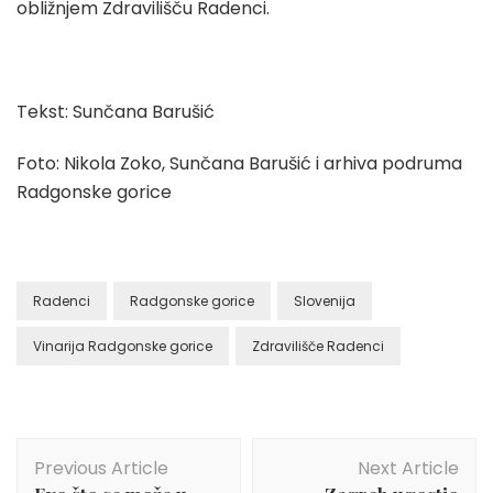
obližnjem Zdravilišču Radenci.
Tekst: Sunčana Barušić
Foto: Nikola Zoko, Sunčana Barušić i arhiva podruma
Radgonske gorice
Radenci
Radgonske gorice
Slovenija
Vinarija Radgonske gorice
Zdravilišče Radenci
Post
Previous Article
Next Article
Navigation