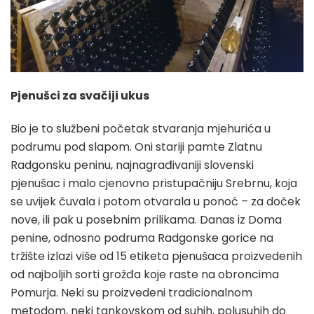
Pjenušci za svačiji ukus
Bio je to službeni početak stvaranja mjehurića u
podrumu pod slapom. Oni stariji pamte Zlatnu
Radgonsku peninu, najnagrađivaniji slovenski
pjenušac i malo cjenovno pristupačniju Srebrnu, koja
se uvijek čuvala i potom otvarala u ponoć – za doček
nove, ili pak u posebnim prilikama. Danas iz Doma
penine, odnosno podruma Radgonske gorice na
tržište izlazi više od 15 etiketa pjenušaca proizvedenih
od najboljih sorti grožđa koje raste na obroncima
Pomurja. Neki su proizvedeni tradicionalnom
metodom, neki tankovskom od suhih, polusuhih do