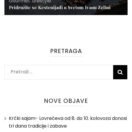
Gourmet
,
Lifestyle
Pridružite se Kestenijadi u Svetom Ivanu Zelini
PRETRAGA
Pretraži:
NOVE OBJAVE
Krčki sajam- Lovrečeva od 8. do 10. kolovoza donosi
tri dana tradicije i zabave