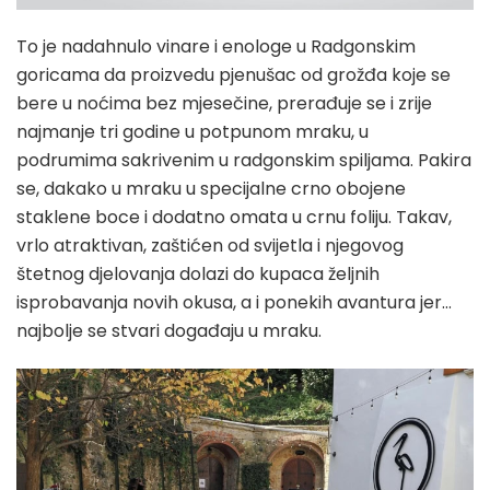
To je nadahnulo vinare i enologe u Radgonskim
goricama da proizvedu pjenušac od grožđa koje se
bere u noćima bez mjesečine, prerađuje se i zrije
najmanje tri godine u potpunom mraku, u
podrumima sakrivenim u radgonskim spiljama. Pakira
se, dakako u mraku u specijalne crno obojene
staklene boce i dodatno omata u crnu foliju. Takav,
vrlo atraktivan, zaštićen od svijetla i njegovog
štetnog djelovanja dolazi do kupaca željnih
isprobavanja novih okusa, a i ponekih avantura jer…
najbolje se stvari događaju u mraku.