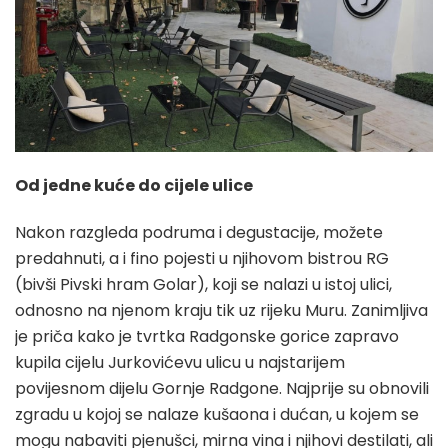
Od jedne kuće do cijele ulice
Nakon razgleda podruma i degustacije, možete
predahnuti, a i fino pojesti u njihovom bistrou RG
(bivši Pivski hram Golar), koji se nalazi u istoj ulici,
odnosno na njenom kraju tik uz rijeku Muru. Zanimljiva
je priča kako je tvrtka Radgonske gorice zapravo
kupila cijelu Jurkovićevu ulicu u najstarijem
povijesnom dijelu Gornje Radgone. Najprije su obnovili
zgradu u kojoj se nalaze kušaona i dućan, u kojem se
mogu nabaviti pjenušci, mirna vina i njihovi destilati, ali