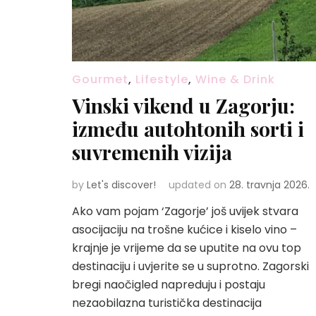
Gourmet
,
Lifestyle
,
Wine & Drink
Vinski vikend u Zagorju:
između autohtonih sorti i
suvremenih vizija
by
Let's discover!
updated on
28. travnja 2026.
Ako vam pojam ‘Zagorje’ još uvijek stvara
asocijaciju na trošne kućice i kiselo vino –
krajnje je vrijeme da se uputite na ovu top
destinaciju i uvjerite se u suprotno. Zagorski
bregi naočigled napreduju i postaju
nezaobilazna turistička destinacija