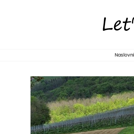
LetsDiscove
Otkrijte Hrvatsku s nama!
Naslovn