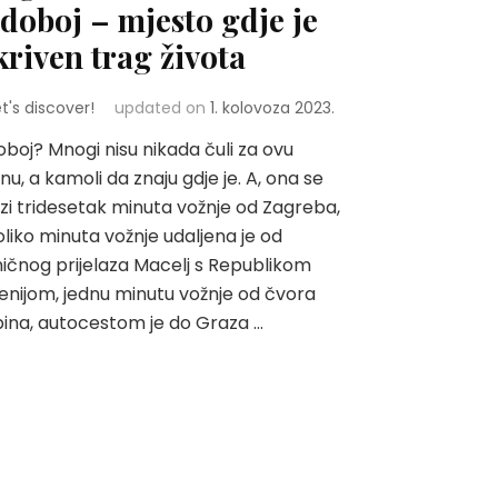
doboj – mjesto gdje je
kriven trag života
et's discover!
updated on
1. kolovoza 2023.
boj? Mnogi nisu nikada čuli za ovu
nu, a kamoli da znaju gdje je. A, ona se
zi tridesetak minuta vožnje od Zagreba,
liko minuta vožnje udaljena je od
ičnog prijelaza Macelj s Republikom
enijom, jednu minutu vožnje od čvora
ina, autocestom je do Graza …