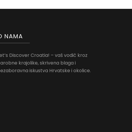
O NAMA
et’s Discover Croatia! – vaš vodič kroz
arobne krajolike, skrivena blaga i
ezaboravna iskustva Hrvatske i okolice.