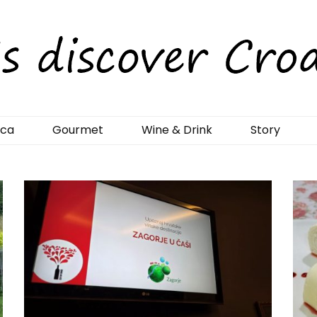
rCroatia
ica
Gourmet
Wine & Drink
Story