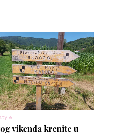
style
og vikenda krenite u