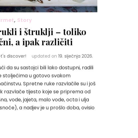
urmet
,
Story
rukli i štruklji – toliko
čni, a ipak različiti
et's discover!
updated on
19. siječnja 2026.
ći da su sastojci bili lako dostupni, radili
e stoljećima u gotovo svakom
ćinstvu. Spretne ruke razvlačile su i još
ek razvlače tijesto koje se priprema od
na, vode, jajeta, malo vode, octa i ulja
noće), a nadjev je u prošlo doba, ovisio