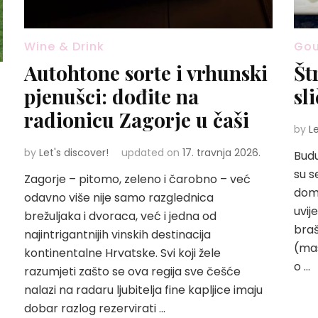
Wine & Drink
Go
Autohtone sorte i vrhunski
Št
pjenušci: dođite na
sli
radionicu Zagorje u čaši
by
L
by
Let's discover!
updated on
17. travnja 2026.
Budu
su s
Zagorje – pitomo, zeleno i čarobno – već
doma
odavno više nije samo razglednica
uvij
brežuljaka i dvoraca, već i jedna od
braš
najintrigantnijih vinskih destinacija
(mas
kontinentalne Hrvatske. Svi koji žele
o …
razumjeti zašto se ova regija sve češće
nalazi na radaru ljubitelja fine kapljice imaju
dobar razlog rezervirati …