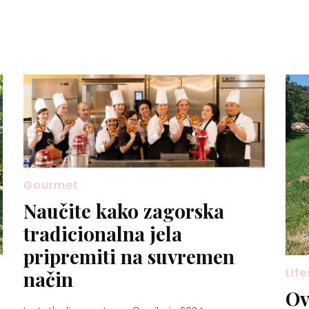
Gourmet
Naučite kako zagorska
tradicionalna jela
pripremiti na suvremen
Life
način
Ov