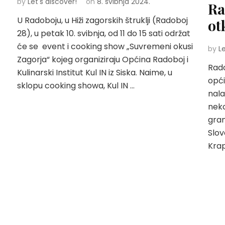
by
Let's discover!
on
8. svibnja 2024.
Ra
U Radoboju, u Hiži zagorskih štruklji (Radoboj
ot
28), u petak 10. svibnja, od 11 do 15 sati održat
će se event i cooking show „Suvremeni okusi
by
L
Zagorja“ kojeg organiziraju Općina Radoboj i
Rado
Kulinarski Institut Kul IN iz Siska. Naime, u
opći
sklopu cooking showa, Kul IN …
nala
neko
gran
Slov
Krap