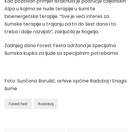
Kao pozitivan primjer istaknula je područje talijanskih
Alpa u kojima se nude terapije u šumi te
bioenergetske terapije. “Sve je veći interes za
šumske terapije u trajanju od tri do šest dana i to
treba i dalje razvijati”, zaključila je Rogelja.
Zadnjeg dana Forest Festa održana je Specijalna
šumska kupka za ljude sa specijalnim potrebama.
Foto: Sunčana Barušić, arhive općine Radoboj i Snaga
šume
Forest Fest
Radoboj
Post