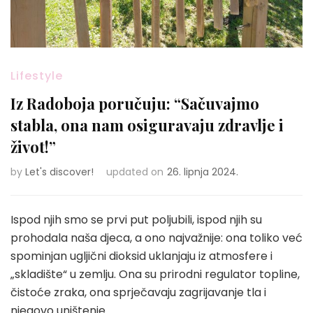
Lifestyle
Iz Radoboja poručuju: “Sačuvajmo
stabla, ona nam osiguravaju zdravlje i
život!”
by
Let's discover!
updated on
26. lipnja 2024.
Ispod njih smo se prvi put poljubili, ispod njih su
prohodala naša djeca, a ono najvažnije: ona toliko već
spominjan ugljični dioksid uklanjaju iz atmosfere i
„skladište“ u zemlju. Ona su prirodni regulator topline,
čistoće zraka, ona sprječavaju zagrijavanje tla i
njegovo uništenje.