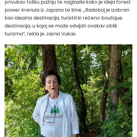
privukao toliku pažnju te naglasila kako je ideja forest
power krenula iz Japana te Kine. „Radoboj je izabran
kao idealna destinacija, turistički rečeno boutique
destinacija, u kojoj se može odvijati ovakav oblik
turizma“, rekla je Jasna Vukas.