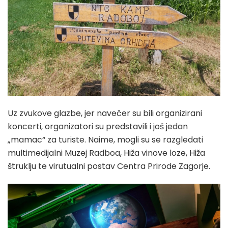
Uz zvukove glazbe, jer navečer su bili organizirani
koncerti, organizatori su predstavili i još jedan
„mamac“ za turiste. Naime, mogli su se razgledati
multimedijalni Muzej Radboa, Hiža vinove loze, Hiža
štruklju te virutualni postav Centra Prirode Zagorje.