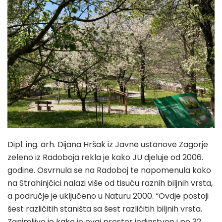
Dipl. ing. arh. Dijana Hršak iz Javne ustanove Zagorje
zeleno iz Radoboja rekla je kako JU djeluje od 2006.
godine. Osvrnula se na Radoboj te napomenula kako
na Strahinjčici nalazi više od tisuću raznih biljnih vrsta,
a područje je uključeno u Naturu 2000. “Ovdje postoji
šest različitih staništa sa šest različitih biljnih vrsta.
Zanimljivo je kako je ovaj prostor jedinstven i po 32