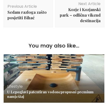
Next Article
Navigation
Previous Article
Kozje i Kozjanski
Sedam razloga zašto
park – odlična vikend
posjetiti Bihać
destinacija
You may also like...
Lifestyle
U Lepoglavi patentiran vodonepropusni premium
namještaj