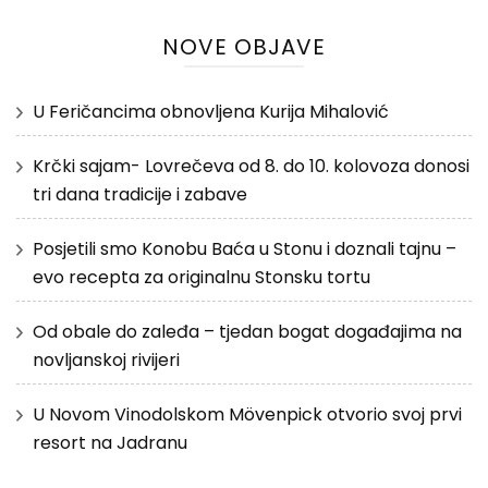
NOVE OBJAVE
U Feričancima obnovljena Kurija Mihalović
Krčki sajam- Lovrečeva od 8. do 10. kolovoza donosi
tri dana tradicije i zabave
Posjetili smo Konobu Baća u Stonu i doznali tajnu –
evo recepta za originalnu Stonsku tortu
Od obale do zaleđa – tjedan bogat događajima na
novljanskoj rivijeri
U Novom Vinodolskom Mövenpick otvorio svoj prvi
resort na Jadranu