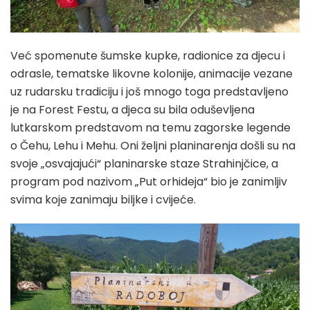
Već spomenute šumske kupke, radionice za djecu i
odrasle, tematske likovne kolonije, animacije vezane
uz rudarsku tradiciju i još mnogo toga predstavljeno
je na Forest Festu, a djeca su bila oduševljena
lutkarskom predstavom na temu zagorske legende
o Čehu, Lehu i Mehu. Oni željni planinarenja došli su na
svoje „osvajajući“ planinarske staze Strahinjčice, a
program pod nazivom „Put orhideja“ bio je zanimljiv
svima koje zanimaju biljke i cvijeće.