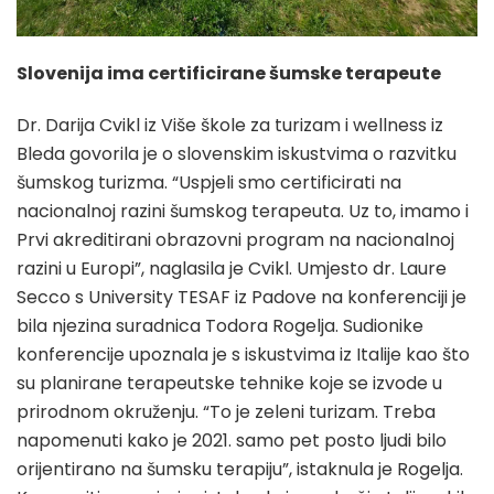
Slovenija ima certificirane šumske terapeute
Dr. Darija Cvikl iz Više škole za turizam i wellness iz
Bleda govorila je o slovenskim iskustvima o razvitku
šumskog turizma. “Uspjeli smo certificirati na
nacionalnoj razini šumskog terapeuta. Uz to, imamo i
Prvi akreditirani obrazovni program na nacionalnoj
razini u Europi”, naglasila je Cvikl. Umjesto dr. Laure
Secco s University TESAF iz Padove na konferenciji je
bila njezina suradnica Todora Rogelja. Sudionike
konferencije upoznala je s iskustvima iz Italije kao što
su planirane terapeutske tehnike koje se izvode u
prirodnom okruženju. “To je zeleni turizam. Treba
napomenuti kako je 2021. samo pet posto ljudi bilo
orijentirano na šumsku terapiju”, istaknula je Rogelja.