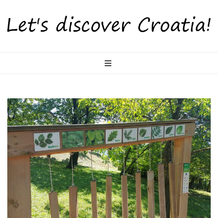
LetsDiscoverCr
Otkrijte Hrvatsku s nama!