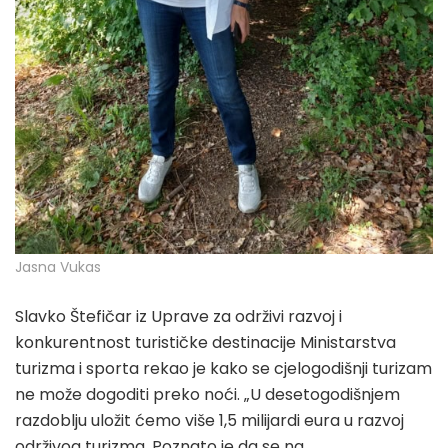
Jasna Vukas
Slavko Štefičar iz Uprave za održivi razvoj i
konkurentnost turističke destinacije Ministarstva
turizma i sporta rekao je kako se cjelogodišnji turizam
ne može dogoditi preko noći. „U desetogodišnjem
razdoblju uložit ćemo više 1,5 milijardi eura u razvoj
održivog turizma. Poznato je da se na