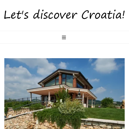
LetsDiscoverCr
Otkrijte Hrvatsku s nama!