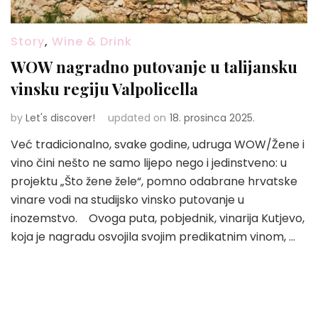
Story
,
Wine & Drink
WOW nagradno putovanje u talijansku
vinsku regiju Valpolicella
by
Let's discover!
updated on
18. prosinca 2025.
Već tradicionalno, svake godine, udruga WOW/Žene i
vino čini nešto ne samo lijepo nego i jedinstveno: u
projektu „Što žene žele“, pomno odabrane hrvatske
vinare vodi na studijsko vinsko putovanje u
inozemstvo. Ovoga puta, pobjednik, vinarija Kutjevo,
koja je nagradu osvojila svojim predikatnim vinom, …