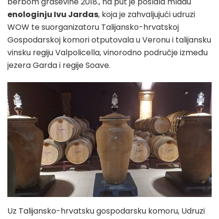
berbom graševine 2018., na put je poslala mladu
enologinju Ivu Jardas
, koja je zahvaljujući udruzi
WOW te suorganizatoru Talijansko-hrvatskoj
Gospodarskoj komori otputovala u Veronu i talijansku
vinsku regiju Valpolicella, vinorodno područje između
jezera Garda i regije Soave.
Uz Talijansko-hrvatsku gospodarsku komoru, Udruzi