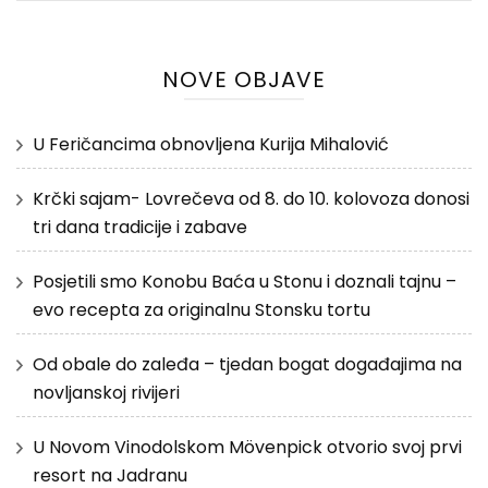
NOVE OBJAVE
U Feričancima obnovljena Kurija Mihalović
Krčki sajam- Lovrečeva od 8. do 10. kolovoza donosi
tri dana tradicije i zabave
Posjetili smo Konobu Baća u Stonu i doznali tajnu –
evo recepta za originalnu Stonsku tortu
Od obale do zaleđa – tjedan bogat događajima na
novljanskoj rivijeri
U Novom Vinodolskom Mövenpick otvorio svoj prvi
resort na Jadranu