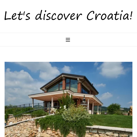
LetsDiscoverCr
Otkrijte Hrvatsku s nama!