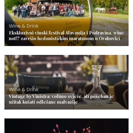
Wine & Drink
Ekskluzivni vinski festival Slavonija i Podravina, wine
not!? završio hedonističkim maratonom u Orahovici
Wine & Drink
Vintage by Vinistra: volimo svježe, ali poseban je
užitak kušati odležane malvazije