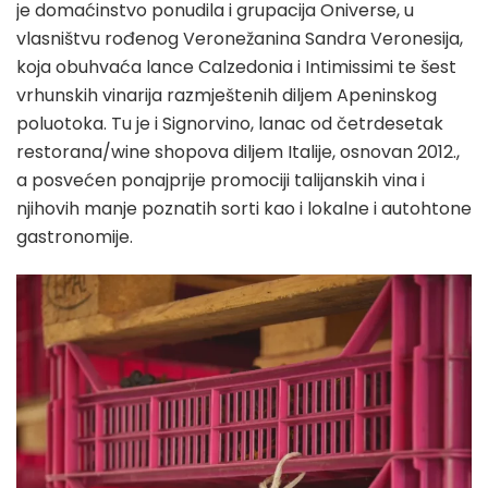
je domaćinstvo ponudila i grupacija Oniverse, u
vlasništvu rođenog Veronežanina Sandra Veronesija,
koja obuhvaća lance Calzedonia i Intimissimi te šest
vrhunskih vinarija razmještenih diljem Apeninskog
poluotoka. Tu je i Signorvino, lanac od četrdesetak
restorana/wine shopova diljem Italije, osnovan 2012.,
a posvećen ponajprije promociji talijanskih vina i
njihovih manje poznatih sorti kao i lokalne i autohtone
gastronomije.