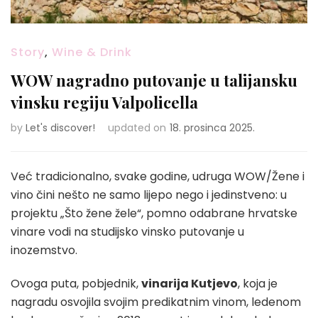
Story
,
Wine & Drink
WOW nagradno putovanje u talijansku
vinsku regiju Valpolicella
by
Let's discover!
updated on
18. prosinca 2025.
Već tradicionalno, svake godine, udruga WOW/Žene i
vino čini nešto ne samo lijepo nego i jedinstveno: u
projektu „Što žene žele“, pomno odabrane hrvatske
vinare vodi na studijsko vinsko putovanje u
inozemstvo.
Ovoga puta, pobjednik,
vinarija Kutjevo
, koja je
nagradu osvojila svojim predikatnim vinom, ledenom