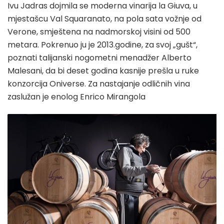
Ivu Jadras dojmila se moderna vinarija la Giuva, u
mjestašcu Val Squaranato, na pola sata vožnje od
Verone, smještena na nadmorskoj visini od 500
metara. Pokrenuo ju je 2013.godine, za svoj „gušt“,
poznati talijanski nogometni menadžer Alberto
Malesani, da bi deset godina kasnije prešla u ruke
konzorcija Oniverse. Za nastajanje odličnih vina
zaslužan je enolog Enrico Mirangola