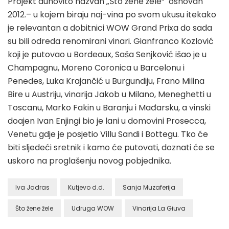
Projekt duhovito nazvan „Što žene žele“ osnovan
2012.– u kojem biraju naj-vina po svom ukusu itekako
je relevantan a dobitnici WOW Grand Prixa do sada
su bili odreda renomirani vinari. Gianfranco Kozlović
koji je putovao u Bordeaux, Saša Senjković išao je u
Champagnu, Moreno Coronica u Barcelonu i
Penedes, Luka Krajančić u Burgundiju, Frano Milina
Bire u Austriju, vinarija Jakob u Milano, Meneghetti u
Toscanu, Marko Fakin u Baranju i Mađarsku, a vinski
doajen Ivan Enjingi bio je lani u domovini Prosecca,
Venetu gdje je posjetio Villu Sandi i Bottegu. Tko će
biti sljedeći sretnik i kamo će putovati, doznati će se
uskoro na proglašenju novog pobjednika.
Iva Jadras
Kutjevo d.d.
Sanja Muzaferija
Što žene žele
Udruga WOW
Vinarija La Giuva