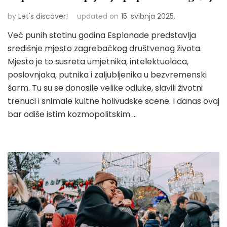
by
Let's discover!
updated on
15. svibnja 2025.
Već punih stotinu godina Esplanade predstavlja
središnje mjesto zagrebačkog društvenog života.
Mjesto je to susreta umjetnika, intelektualaca,
poslovnjaka, putnika i zaljubljenika u bezvremenski
šarm. Tu su se donosile velike odluke, slavili životni
trenuci i snimale kultne holivudske scene. I danas ovaj
bar odiše istim kozmopolitskim …