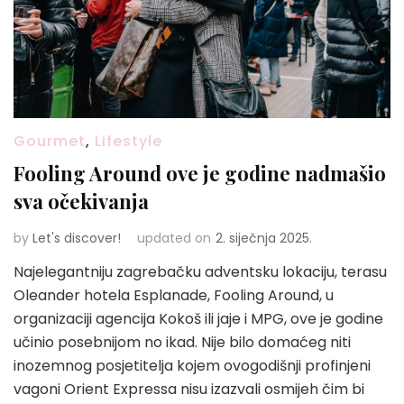
Gourmet
,
Lifestyle
Fooling Around ove je godine nadmašio
sva očekivanja
by
Let's discover!
updated on
2. siječnja 2025.
Najelegantniju zagrebačku adventsku lokaciju, terasu
Oleander hotela Esplanade, Fooling Around, u
organizaciji agencija Kokoš ili jaje i MPG, ove je godine
učinio posebnijom no ikad. Nije bilo domaćeg niti
inozemnog posjetitelja kojem ovogodišnji profinjeni
vagoni Orient Expressa nisu izazvali osmijeh čim bi