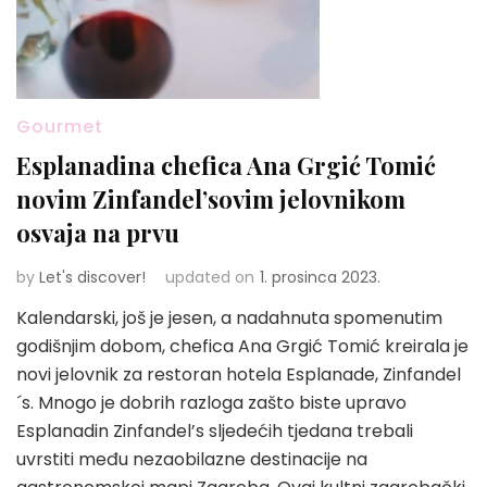
Gourmet
Esplanadina chefica Ana Grgić Tomić
novim Zinfandel’sovim jelovnikom
osvaja na prvu
by
Let's discover!
updated on
1. prosinca 2023.
Kalendarski, još je jesen, a nadahnuta spomenutim
godišnjim dobom, chefica Ana Grgić Tomić kreirala je
novi jelovnik za restoran hotela Esplanade, Zinfandel
´s. Mnogo je dobrih razloga zašto biste upravo
Esplanadin Zinfandel’s sljedećih tjedana trebali
uvrstiti među nezaobilazne destinacije na