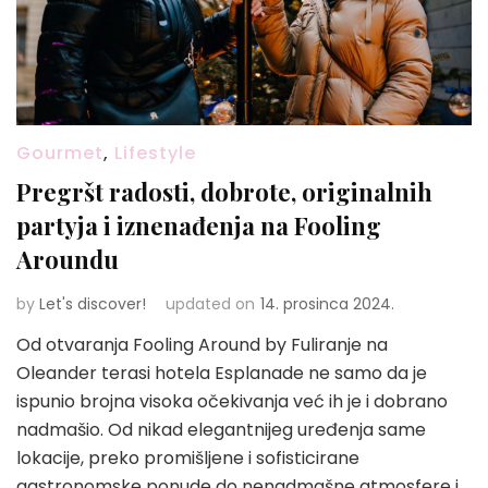
Gourmet
,
Lifestyle
Pregršt radosti, dobrote, originalnih
partyja i iznenađenja na Fooling
Aroundu
by
Let's discover!
updated on
14. prosinca 2024.
Od otvaranja Fooling Around by Fuliranje na
Oleander terasi hotela Esplanade ne samo da je
ispunio brojna visoka očekivanja već ih je i dobrano
nadmašio. Od nikad elegantnijeg uređenja same
lokacije, preko promišljene i sofisticirane
gastronomske ponude do nenadmašne atmosfere i