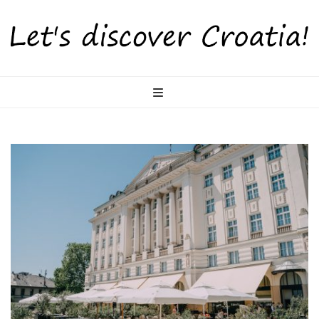
LetsDiscoverCr
Otkrijte Hrvatsku s nama!