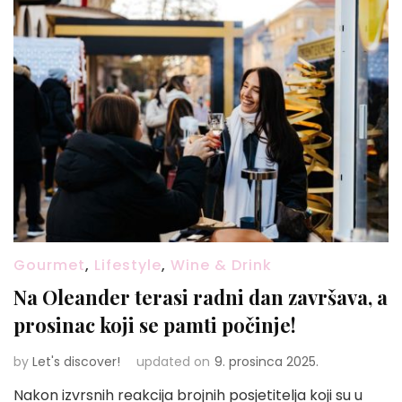
Gourmet
,
Lifestyle
,
Wine & Drink
Na Oleander terasi radni dan završava, a
prosinac koji se pamti počinje!
by
Let's discover!
updated on
9. prosinca 2025.
Nakon izvrsnih reakcija brojnih posjetitelja koji su u