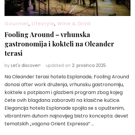
Gourmet
,
Lifestyle
,
Wine & Drink
Fooling Around – vrhunska
gastronomija i kokteli na Oleander
terasi
by
Let's discover!
updated on
2. prosinca 2025.
Na Oleander terasi hotela Esplanade, Fooling Around
donosi after work druženja, vrhunsku gastronomiju,
koktele s potpisom i glazbeni program zbog kojeg
ćete ovih blagdana zaboraviti na klasične kućice.
Elegancija hotela Esplanade spojila se s opuštenim,
vibrantnim duhom najnovijeg bistro koncepta: devet
tematskih „vagona Orient Expressa” …