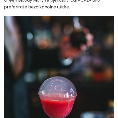
Green Bloody Mary te pjenušavi čaj ACALA ako
preferirate bezalkoholne užitke.