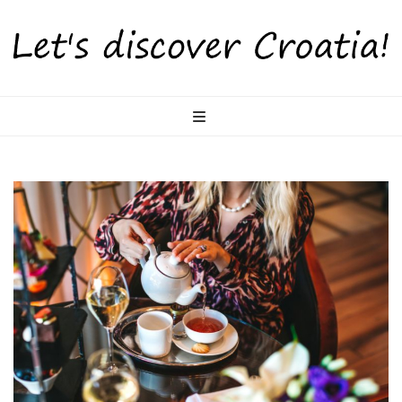
LetsDiscoverCr
Otkrijte Hrvatsku s nama!