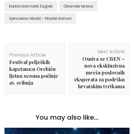
Esplanade hotel Zagreb
Oleander terasa
Vjenceslav Madić - Master Kishoni
Post
Next Article
Navigation
Previous Article
Osniva se CBEN –
Festival peljeških
nova ekskluzivna
kapetana:u Orebiću
mreža poslovnih
ljetna sezona počinje
eksperata za podršku
16. svibnja
hrvatskim tvrtkama
You may also like...