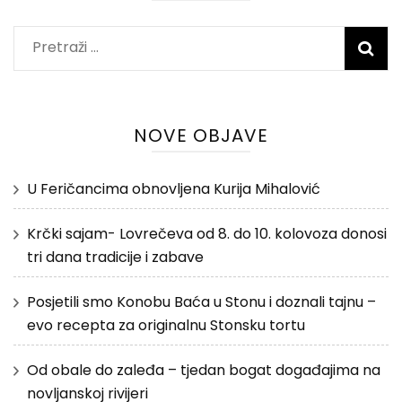
Pretraži:
NOVE OBJAVE
U Feričancima obnovljena Kurija Mihalović
Krčki sajam- Lovrečeva od 8. do 10. kolovoza donosi
tri dana tradicije i zabave
Posjetili smo Konobu Baća u Stonu i doznali tajnu –
evo recepta za originalnu Stonsku tortu
Od obale do zaleđa – tjedan bogat događajima na
novljanskoj rivijeri