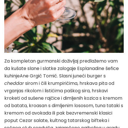
Za kompletan gurmanski doživljaj predlažemo vam
da kušate slane i slatke zalogaje Esplanadine šefice
kuhinjeAne Grgić Tomić. Slasni juneći burger s
cheddar
sirom i čili krumpirićima, hrskava pita od
vrganjas rikolom i listićima paškog sira, hrskavi
kroketi od sušene rajčice i dimljenih kozica s kremom
od batata, kroasan s dimljenim lososom, tuna tataki s
kremom od avokada ili pak bezvremenski klasici
poput Cezar salate, kultnog tatarskog bifteka i
sočnog
club
sendviča, zajamčeno najboljeg u gradu,