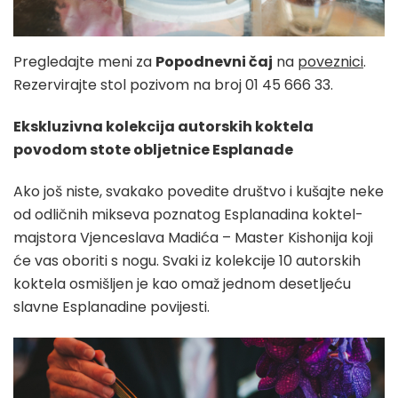
Pregledajte meni za
Popodnevni čaj
na
poveznici
.
Rezervirajte stol pozivom na broj 01 45 666 33.
Ekskluzivna kolekcija autorskih koktela
povodom stote obljetnice Esplanade
Ako još niste, svakako povedite društvo i kušajte neke
od odličnih mikseva poznatog Esplanadina koktel-
majstora Vjenceslava Madića – Master Kishonija koji
će vas oboriti s nogu. Svaki iz kolekcije 10 autorskih
koktela osmišljen je kao omaž jednom desetljeću
slavne Esplanadine povijesti.