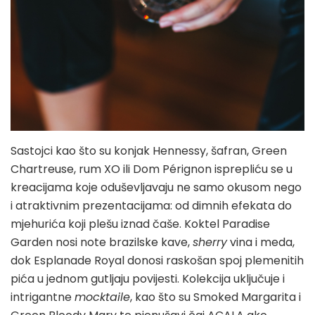
Sastojci kao što su konjak Hennessy, šafran, Green
Chartreuse, rum XO ili Dom Pérignon isprepliću se u
kreacijama koje oduševljavaju ne samo okusom nego
i atraktivnim prezentacijama: od dimnih efekata do
mjehurića koji plešu iznad čaše. Koktel Paradise
Garden nosi note brazilske kave,
sherry
vina i meda,
dok Esplanade Royal donosi raskošan spoj plemenitih
pića u jednom gutljaju povijesti. Kolekcija uključuje i
intrigantne
mocktaile
, kao što su Smoked Margarita i