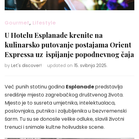
Gourmet
,
Lifestyle
U Hotelu Esplanade krenite na
kulinarsko putovanje postajama Orient
Expressa uz ispijanje popodnevnog čaja
by
Let's discover!
updated on
15. svibnja 2025.
Već punih stotinu godina
Esplanade
predstavlja
središnje mjesto zagrebačkog društvenog života.
Mjesto je to susreta umjetnika, intelektualaca,
poslovnjaka, putnika i zaljubljenika u bezvremenski
šarm. Tu su se donosile velike odluke, slavili životni
trenuci i snimale kultne holivudske scene.