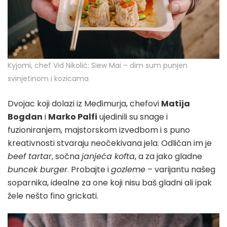
Kyjomi, chef Vid Nikolić: Siew Mai – dim sum punjen
svinjetinom i kozicama
Dvojac koji dolazi iz Međimurja, chefovi
Matija
Bogdan
i
Marko Palfi
ujedinili su snage i
fuzioniranjem, majstorskom izvedbom i s puno
kreativnosti stvaraju neočekivana jela. Odličan im je
beef tartar
, sočna
janjeća kofta
, a za jako gladne
buncek burger
. Probajte i
gozleme
– varijantu našeg
soparnika, idealne za one koji nisu baš gladni ali ipak
žele nešto fino grickati.