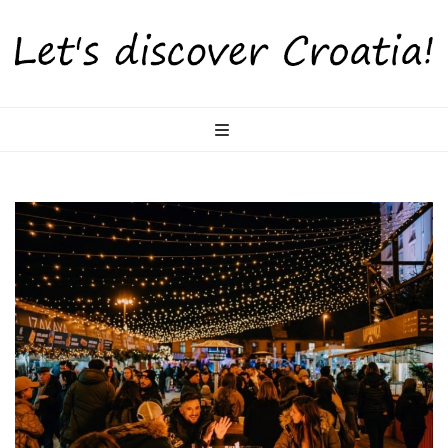
LetsDiscoverCr
Otkrijte Hrvatsku s nama!