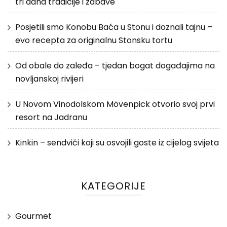
tri dana tradicije i zabave
Posjetili smo Konobu Baća u Stonu i doznali tajnu –
evo recepta za originalnu Stonsku tortu
Od obale do zaleđa – tjedan bogat događajima na
novljanskoj rivijeri
U Novom Vinodolskom Mövenpick otvorio svoj prvi
resort na Jadranu
Kinkin – sendviči koji su osvojili goste iz cijelog svijeta
KATEGORIJE
Gourmet