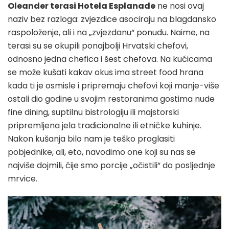
Oleander terasi Hotela Esplanade
ne nosi ovaj
naziv bez razloga: zvjezdice asociraju na blagdansko
raspoloženje, ali i na „zvjezdanu“ ponudu. Naime, na
terasi su se okupili ponajbolji Hrvatski chefovi,
odnosno jedna chefica i šest chefova. Na kućicama
se može kušati kakav okus ima street food hrana
kada ti je osmisle i pripremaju chefovi koji manje-više
ostali dio godine u svojim restoranima gostima nude
fine dining, suptilnu bistrologiju ili majstorski
pripremljena jela tradicionalne ili etničke kuhinje.
Nakon kušanja bilo nam je teško proglasiti
pobjednike, ali, eto, navodimo one koji su nas se
najviše dojmili, čije smo porcije „očistili“ do posljednje
mrvice.