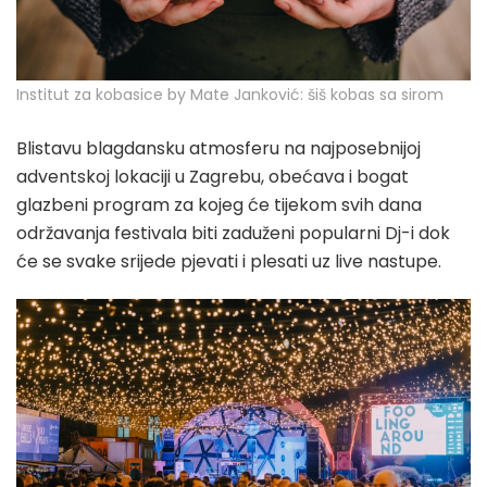
Institut za kobasice by Mate Janković: šiš kobas sa sirom
Blistavu blagdansku atmosferu na najposebnijoj
adventskoj lokaciji u Zagrebu, obećava i bogat
glazbeni program za kojeg će tijekom svih dana
održavanja festivala biti zaduženi popularni Dj-i dok
će se svake srijede pjevati i plesati uz live nastupe.