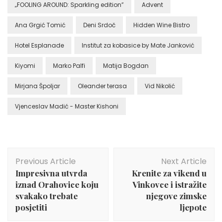
„FOOLING AROUND: Sparkling edition”
Advent
Ana Grgić Tomić
Deni Srdoč
Hidden Wine Bistro
Hotel Esplanade
Institut za kobasice by Mate Janković
Kiyomi
Marko Palfi
Matija Bogdan
Mirjana Špoljar
Oleander terasa
Vid Nikolić
Vjenceslav Madić - Master Kishoni
Post
Previous Article
Next Article
Navigation
Impresivna utvrda
Krenite za vikend u
iznad Orahovice koju
Vinkovce i istražite
svakako trebate
njegove zimske
posjetiti
ljepote