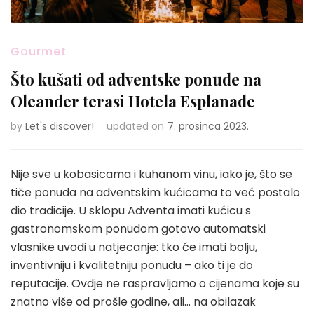
Gourmet
Što kušati od adventske ponude na
Oleander terasi Hotela Esplanade
by
Let's discover!
updated on
7. prosinca 2023.
Nije sve u kobasicama i kuhanom vinu, iako je, što se
tiče ponuda na adventskim kućicama to već postalo
dio tradicije. U sklopu Adventa imati kućicu s
gastronomskom ponudom gotovo automatski
vlasnike uvodi u natjecanje: tko će imati bolju,
inventivniju i kvalitetniju ponudu – ako ti je do
reputacije. Ovdje ne raspravljamo o cijenama koje su
znatno više od prošle godine, ali… na obilazak