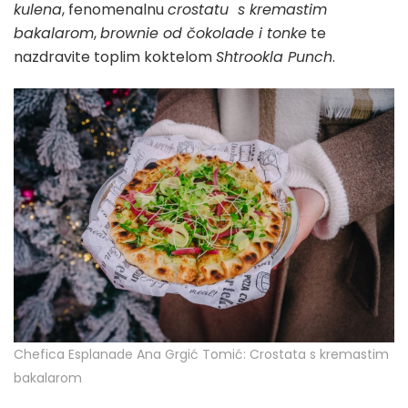
kulena
, fenomenalnu
crostatu s kremastim
bakalarom
,
brownie od čokolade i tonke
te
nazdravite toplim koktelom
Shtrookla Punch
.
Chefica Esplanade Ana Grgić Tomić: Crostata s kremastim
bakalarom