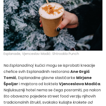
Esplanade, Vjenceslav Madić: Shtrookla Punch
Na
Esplanadinoj
kućici mogu se isprobati kreacije
chefice svih Esplanadinih restorana
Ane Grgić
Tomić
, Esplanadine glavne slastičarke
Mirjane
Špoljar
i majstora od koktela
Vjenceslava Madića
.
Najluksuzniji hotel nema se čega posramiti, pa nakon
što obavezno pojedete street food verziju njihovih
tradicionalnih
štrukli
, svakako kušajte
krokete od