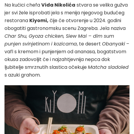
Na kućici chefa
Vida Nikolića
stvara se velika gužva
jer svi žele isprobati jela s menija njegovog budućeg
restorana
Kiyomi,
čije će otvorenje u 2024. godini
obogatiti gastronomsku scenu Zagreba. Jela naziva
Char Shu, Gyoza chicken, Siew Mai – dim sum
punjen svinjetinom i kozicama
, te desert
Obanyaki
–
vafl s kremom i punjenjem od ananasa, bogatstvom
okusa zadovoljit će i najzahtjevnija nepca dok
ljubitelje smrznutih slastica očekuje
Matcha sladoled
s azuki grahom.