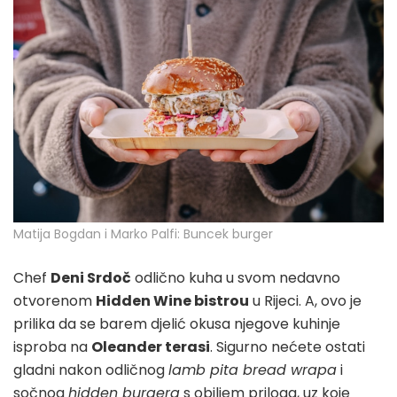
Matija Bogdan i Marko Palfi: Buncek burger
Chef
Deni Srdoč
odlično kuha u svom nedavno
otvorenom
Hidden Wine bistrou
u Rijeci. A, ovo je
prilika da se barem djelić okusa njegove kuhinje
isproba na
Oleander terasi
. Sigurno nećete ostati
gladni nakon odličnog
lamb pita bread wrapa
i
sočnog
hidden burgera
s obiljem priloga, uz koje