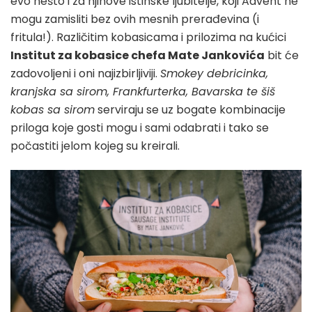
evo nešto i za njihove istinske ljubitelje, koji Advent ne
mogu zamisliti bez ovih mesnih prerađevina (i
fritula!). Različitim kobasicama i prilozima na kućici
Institut za kobasice chefa Mate Jankovića
bit će
zadovoljeni i oni najizbirljiviji.
Smokey debricinka,
kranjska sa sirom, Frankfurterka, Bavarska te šiš
kobas sa sirom
serviraju se uz bogate kombinacije
priloga koje gosti mogu i sami odabrati i tako se
počastiti jelom kojeg su kreirali.