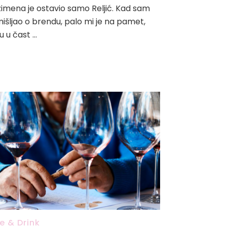
imena je ostavio samo Reljić. Kad sam
išljao o brendu, palo mi je na pamet,
u u čast …
e & Drink