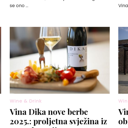
se ono …
Vina
Wine & Drink
Win
Vina Dika nove berbe
Vi
2025.: proljetna svježina iz
ob