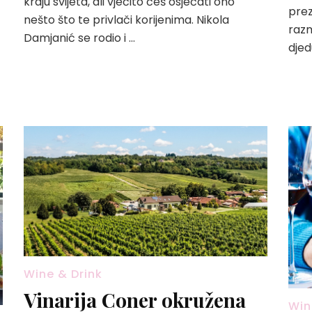
kraju svijeta, ali vječito ćeš osjećati ono
prez
nešto što te privlači korijenima. Nikola
razm
Damjanić se rodio i …
djed
Wine & Drink
Vinarija Coner okružena
Win