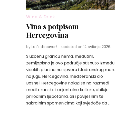
Wine & Drink
Vina s potpisom
Hercegovina
by
Let's discover!
updated on
12. svibnja 2026.
Službenu granicu nema, međutim,
zemljopisno je ovo područje stisnuto između
visokih planina na sjeveru i Jadranskog mor
na jugu. Hercegovina, mediteranski dio
Bosne i Hercegovine nalazi se na razmeđi
mediteranske i orijentalne kulture, obiluje
prirodnim ljepotama, ali i povijesnim te
sakralnim spomenicima koji svjedoče da …