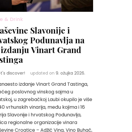
e & Drink
aševine Slavonije i
vatskog Podunavlja na
. izdanju Vinart Grand
stinga
et's discover!
updated on
9. ožujka 2026.
naesto izdanje Vinart Grand Tastinga,
ećeg poslovnog vinskog sajma u
tskoj, u zagrebačkoj Laubi okupilo je više
40 vrhunskih vinarija, među kojima i 16
rija Slavonije i hrvatskog Podunavlja,
ica regionalne organizacije vinara
evine Croatice – Adžić Vina, Vino Buhač,