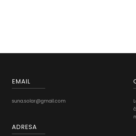
EMAIL
suna.solar@gmail.com
L
č
n
ADRESA