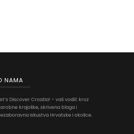
O NAMA
et’s Discover Croatia! – vaš vodič kroz
arobne krajolike, skrivena blaga i
ezaboravna iskustva Hrvatske i okolice.