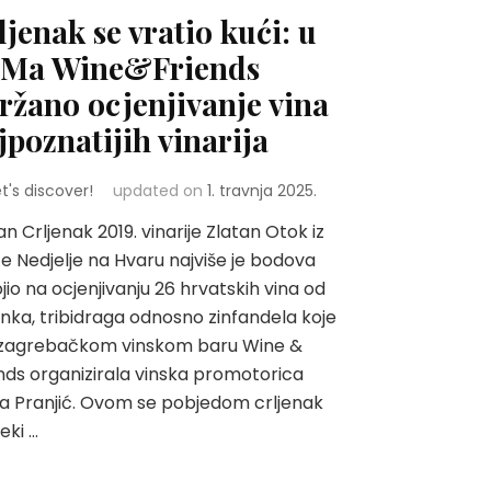
ljenak se vratio kući: u
Ma Wine&Friends
ržano ocjenjivanje vina
jpoznatijih vinarija
et's discover!
updated on
1. travnja 2025.
an Crljenak 2019. vinarije Zlatan Otok iz
e Nedjelje na Hvaru najviše je bodova
jio na ocjenjivanju 26 hrvatskih vina od
enka, tribidraga odnosno zinfandela koje
u zagrebačkom vinskom baru Wine &
nds organizirala vinska promotorica
a Pranjić. Ovom se pobjedom crljenak
eki …