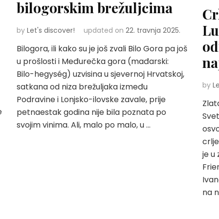
bilogorskim brežuljcima
Cr
Lu
by
Let's discover!
updated on
22. travnja 2025.
od
Bilogora, ili kako su je još zvali Bilo Gora pa još
na
u prošlosti i Međurečka gora (mađarski:
Bilo-hegység) uzvisina u sjevernoj Hrvatskoj,
by
L
satkana od niza brežuljaka između
Podravine i Lonjsko-ilovske zavale, prije
Zlat
e
petnaestak godina nije bila poznata po
Svet
svojim vinima. Ali, malo po malo, u …
osvo
crlj
je 
Frie
t
Ivan
na n