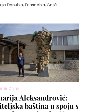
rija Danubio, Enosophia, Galić …
e & Drink
narija Aleksandrović:
iteljska baština u spoju s