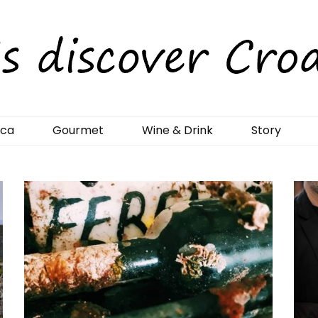
rCroatia
ica
Gourmet
Wine & Drink
Story