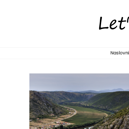
LetsDiscove
Otkrijte Hrvatsku s nama!
Naslovn