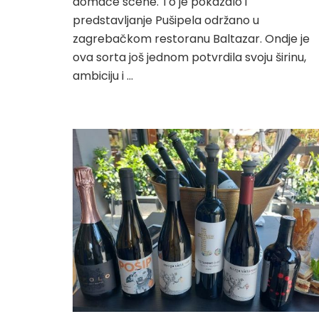
domaće scene. To je pokazalo i
predstavljanje Pušipela održano u
zagrebačkom restoranu Baltazar. Ondje je
ova sorta još jednom potvrdila svoju širinu,
ambiciju i …