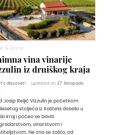
e & Drink
nimna vina vinarije
zzulin iz drniškog kraja
et's discover!
updated on
27. listopada
.
d Josip Reljić Vizzulin je početkom
esetog stoljeća iz Kaštela doselio u
ški kraj i počeo se baviti
gradarstvom, vinarstvom i
titeljstvom. Ne zna se zašto, od