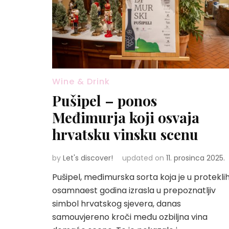
Wine & Drink
Pušipel – ponos
Međimurja koji osvaja
hrvatsku vinsku scenu
by
Let's discover!
updated on
11. prosinca 2025.
Pušipel, međimurska sorta koja je u protekli
osamnaest godina izrasla u prepoznatljiv
simbol hrvatskog sjevera, danas
samouvjereno kroči među ozbiljna vina