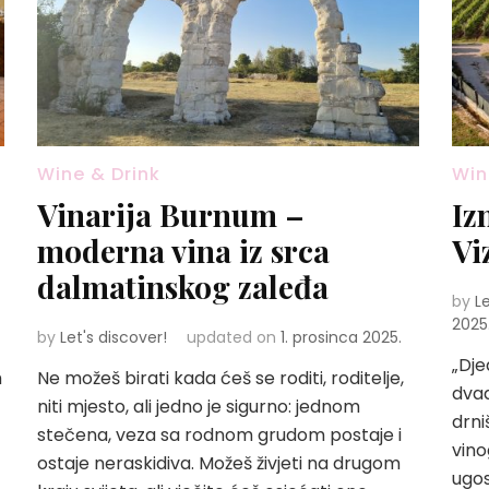
Wine & Drink
Win
Vinarija Burnum –
Iz
moderna vina iz srca
Vi
dalmatinskog zaleđa
by
L
2025
by
Let's discover!
updated on
1. prosinca 2025.
„Dje
h
Ne možeš birati kada ćeš se roditi, roditelje,
dvad
niti mjesto, ali jedno je sigurno: jednom
drni
stečena, veza sa rodnom grudom postaje i
vino
ostaje neraskidiva. Možeš živjeti na drugom
ugos