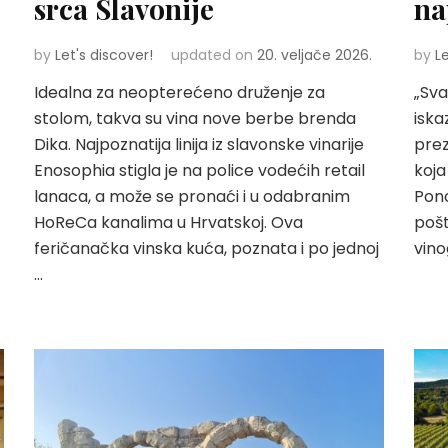
srca Slavonije
na
by
Let's discover!
updated on
20. veljače 2026.
by
L
Idealna za neopterećeno druženje za
„Sva
stolom, takva su vina nove berbe brenda
iska
Dika. Najpoznatija linija iz slavonske vinarije
prez
Enosophia stigla je na police vodećih retail
koja
lanaca, a može se pronaći i u odabranim
Pono
HoReCa kanalima u Hrvatskoj. Ova
pošt
feričanačka vinska kuća, poznata i po jednoj
vino
…