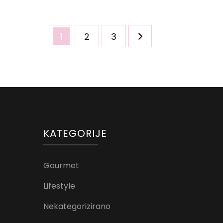
Brojevi
Page
Page
Page
1
2
3
stranica
objava
KATEGORIJE
Gourmet
Lifestyle
Nekategorizirano