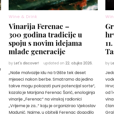
Wine & Drink
Win
Vinarija Ferenac –
Gr
300 godina tradicije u
hr
spoju s novim idejama
11
mlađe generacije
Ta
by
Let's discover!
updated on
22. ožujka 2026.
by
L
a
„Naše malvazije idu na tržište tek deset
Jeda
mjeseci nakon berbe. Smatramo da jedino
vod
takve mogu pokazati puni potencijal sorte“,
Hrva
kazala je Marijana Ferenac Šarić, enologinja
od 1
vinarije „Ferenac“ na vinskoj radionici
vina
„Vrijeme je za…“ koju je organizirao Vjekoslav
član
Madunić. Naime, u obitelji Ferenac dogodilo
Graš