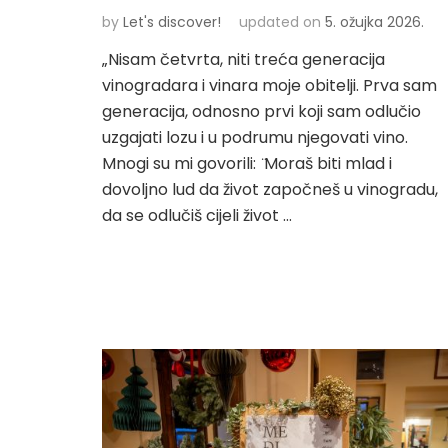
by
Let's discover!
updated on
5. ožujka 2026.
„Nisam četvrta, niti treća generacija
vinogradara i vinara moje obitelji. Prva sam
generacija, odnosno prvi koji sam odlučio
uzgajati lozu i u podrumu njegovati vino.
Mnogi su mi govorili: ̈Moraš biti mlad i
dovoljno lud da život započneš u vinogradu,
da se odlučiš cijeli život …