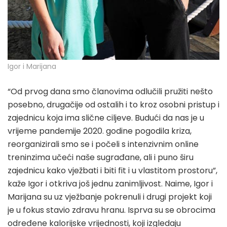
Igor i Marijana
“Od prvog dana smo članovima odlučili pružiti nešto
posebno, drugačije od ostalih i to kroz osobni pristup i
zajednicu koja ima slične ciljeve. Budući da nas je u
vrijeme pandemije 2020. godine pogodila kriza,
reorganizirali smo se i počeli s intenzivnim online
treninzima učeći naše sugrađane, ali i puno širu
zajednicu kako vježbati i biti fit i u vlastitom prostoru”,
kaže Igor i otkriva još jednu zanimljivost. Naime, Igor i
Marijana su uz vježbanje pokrenuli i drugi projekt koji
je u fokus stavio zdravu hranu. Isprva su se obrocima
određene kalorijske vrijednosti, koji izgledaju