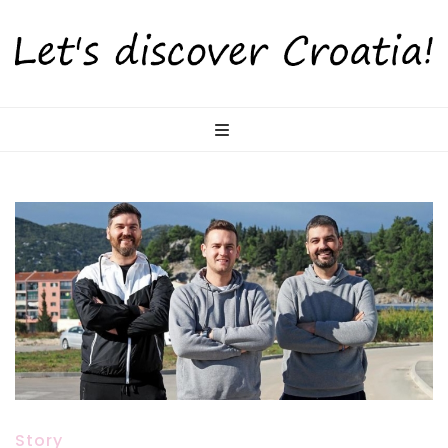
LetsDiscoverCr
Otkrijte Hrvatsku s nama!
Story