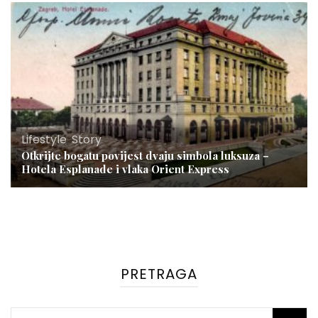
Lifestyle
,
Story
Otkrijte bogatu povijest dvaju simbola luksuza –
Hotela Esplanade i vlaka Orient Express
PRETRAGA