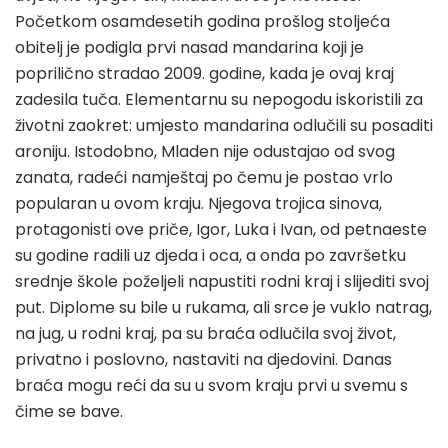
Početkom osamdesetih godina prošlog stoljeća
obitelj je podigla prvi nasad mandarina koji je
poprilično stradao 2009. godine, kada je ovaj kraj
zadesila tuča. Elementarnu su nepogodu iskoristili za
životni zaokret: umjesto mandarina odlučili su posaditi
aroniju. Istodobno, Mladen nije odustajao od svog
zanata, radeći namještaj po čemu je postao vrlo
popularan u ovom kraju. Njegova trojica sinova,
protagonisti ove priče, Igor, Luka i Ivan, od petnaeste
su godine radili uz djeda i oca, a onda po završetku
srednje škole poželjeli napustiti rodni kraj i slijediti svoj
put. Diplome su bile u rukama, ali srce je vuklo natrag,
na jug, u rodni kraj, pa su braća odlučila svoj život,
privatno i poslovno, nastaviti na djedovini. Danas
braća mogu reći da su u svom kraju prvi u svemu s
čime se bave.