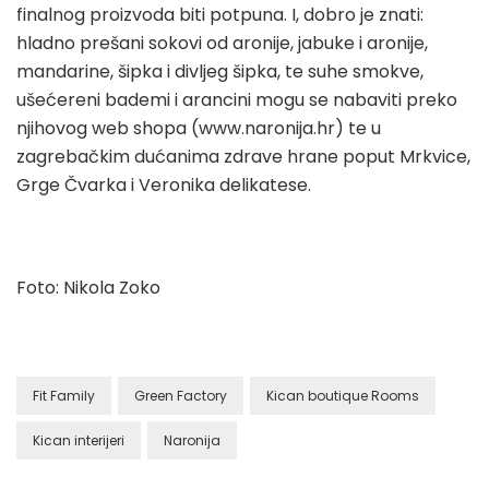
finalnog proizvoda biti potpuna. I, dobro je znati:
hladno prešani sokovi od aronije, jabuke i aronije,
mandarine, šipka i divljeg šipka, te suhe smokve,
ušećereni bademi i arancini mogu se nabaviti preko
njihovog web shopa (www.naronija.hr) te u
zagrebačkim dućanima zdrave hrane poput Mrkvice,
Grge Čvarka i Veronika delikatese.
Foto: Nikola Zoko
Fit Family
Green Factory
Kican boutique Rooms
Kican interijeri
Naronija