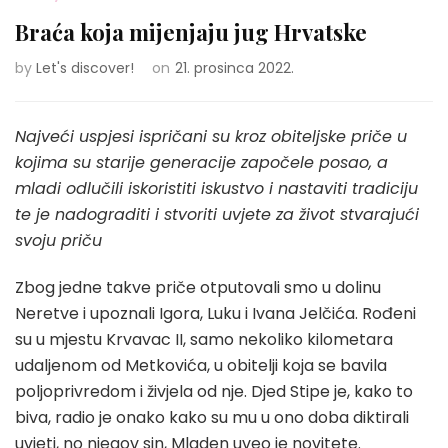
Braća koja mijenjaju jug Hrvatske
by
Let's discover!
on
21. prosinca 2022.
Najveći uspjesi ispričani su kroz obiteljske priče u
kojima su starije generacije započele posao, a
mladi odlučili iskoristiti iskustvo i nastaviti tradiciju
te je nadograditi i stvoriti uvjete za život stvarajući
svoju priču
Zbog jedne takve priče otputovali smo u dolinu
Neretve i upoznali Igora, Luku i Ivana Jelčića. Rođeni
su u mjestu Krvavac II, samo nekoliko kilometara
udaljenom od Metkovića, u obitelji koja se bavila
poljoprivredom i živjela od nje. Djed Stipe je, kako to
biva, radio je onako kako su mu u ono doba diktirali
uvjeti, no njegov sin, Mladen uveo je novitete.