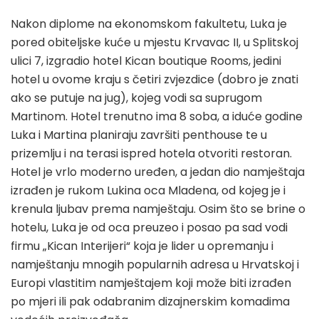
Nakon diplome na ekonomskom fakultetu, Luka je
pored obiteljske kuće u mjestu Krvavac II, u Splitskoj
ulici 7, izgradio hotel Kican boutique Rooms, jedini
hotel u ovome kraju s četiri zvjezdice (dobro je znati
ako se putuje na jug), kojeg vodi sa suprugom
Martinom. Hotel trenutno ima 8 soba, a iduće godine
Luka i Martina planiraju završiti penthouse te u
prizemlju i na terasi ispred hotela otvoriti restoran.
Hotel je vrlo moderno uređen, a jedan dio namještaja
izrađen je rukom Lukina oca Mladena, od kojeg je i
krenula ljubav prema namještaju. Osim što se brine o
hotelu, Luka je od oca preuzeo i posao pa sad vodi
firmu „Kican Interijeri“ koja je lider u opremanju i
namještanju mnogih popularnih adresa u Hrvatskoj i
Europi vlastitim namještajem koji može biti izrađen
po mjeri ili pak odabranim dizajnerskim komadima