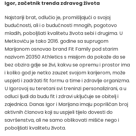
Igor, začetnik trenda zdravog života
Najstariji brat, odlučio je, promišljajući o svojoj
budućnosti, ali i o budućnosti mnogih, pogotovo
mladih, poboljšati kvalitetu života sebi i drugima. U
Metkoviću je tako 2016. godine sa suprugom
Marijanom osnovao brand Fit Family pod starim
nazivom 20350 Athletics s misijom da pokaže da se
bez obzira gdje se živi, kakvu se opremu i prostor ima
i koliko god je netko zauzet svojom karijerom, može
uspjeti i zadržati fit formu a time i zdravlje organizma.
U Igorovoj su teretani svi treninzi personalizirani, a u
odluci ljudi da budu fit i zdravi uključuje se obitelj i
zajednica. Danas Igor i Marijana imaju popriličan broj
aktivnih članova koji su uspjeli tijelo dovesti do
savršenstva, ali ne samo oblikovati mišiće nego i
poboljšati kvalitetu života.