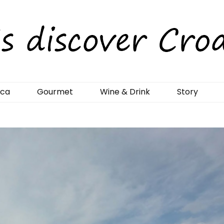
rCroatia
ica
Gourmet
Wine & Drink
Story