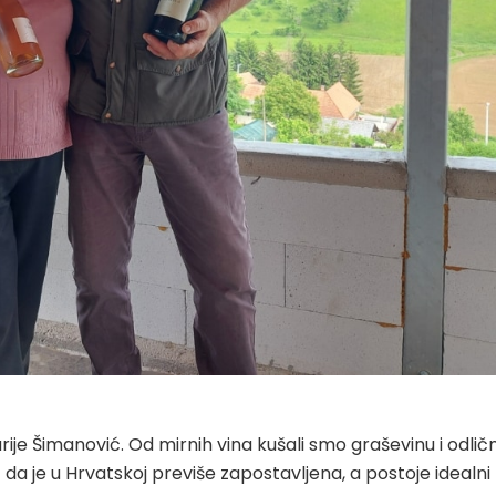
ije Šimanović. Od mirnih vina kušali smo graševinu i odlič
da je u Hrvatskoj previše zapostavljena, a postoje idealni