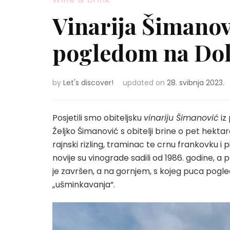
Vinarija Šimanovi
pogledom na Dol
by
Let's discover!
updated on
28. svibnja 2023.
Posjetili smo obiteljsku
vinariju Šimanović
iz
Željko Šimanović s obitelji brine o pet hekta
rajnski rizling, traminac te crnu frankovku i pi
novije su vinograde sadili od 1986. godine, a 
je završen, a na gornjem, s kojeg puca pogle
„ušminkavanja“.