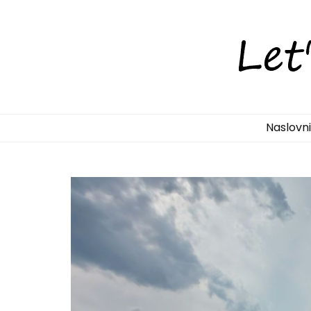
LetsDiscove
Otkrijte Hrvatsku s nama!
Naslovn