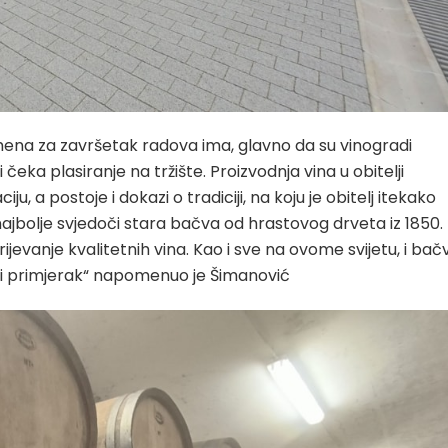
mena za završetak radova ima, glavno da su vinogradi
čeka plasiranje na tržište. Proizvodnja vina u obitelji
, a postoje i dokazi o tradiciji, na koju je obitelj itekako
najbolje svjedoči stara bačva od hrastovog drveta iz 1850.
rijevanje kvalitetnih vina. Kao i sve na ovome svijetu, i bač
žbeni primjerak“ napomenuo je Šimanović