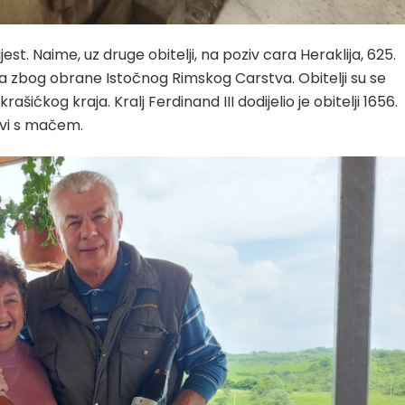
st. Naime, uz druge obitelji, na poziv cara Heraklija, 625.
ova zbog obrane Istočnog Rimskog Carstva. Obitelji su se
rašićkog kraja. Kralj Ferdinand III dodijelio je obitelji 1656.
ovi s mačem.