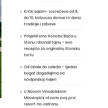
Krčki sajam- Lovrečeva od 8.
do 10. kolovoza donosi tri dana
tradicije i zabave
Posjetili smo Konobu Baća u
Stonu i doznali tajnu – evo
recepta za originalnu Stonsku
tortu
Od obale do zaleđa – tjedan
bogat događajima na
novljanskoj rivijeri
U Novom Vinodolskom
Mövenpick otvorio svoj prvi
resort na Jadranu