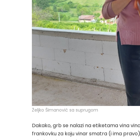
Željko Šimanović sa suprugom
Dakako, grb se nalazi na etiketama vina vinar
frankovku za koju vinar smatra (i ima pravo) 