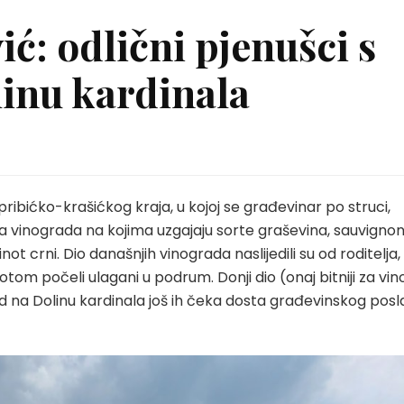
ć: odlični pjenušci s
inu kardinala
 pribićko-krašićkog kraja, u kojoj se građevinar po struci,
ra vinograda na kojima uzgajaju sorte graševina, sauvignon
not crni. Dio današnjih vinograda naslijedili su od roditelja,
potom počeli ulagani u podrum. Donji dio (onaj bitniji za vin
d na Dolinu kardinala još ih čeka dosta građevinskog posla