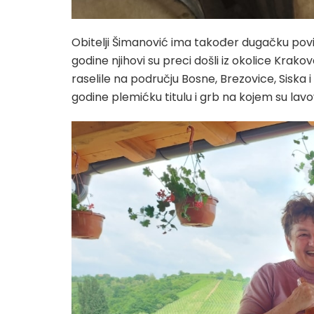
Obitelji Šimanović ima također dugačku povije
godine njihovi su preci došli iz okolice Krak
raselile na području Bosne, Brezovice, Siska i k
godine plemićku titulu i grb na kojem su lav