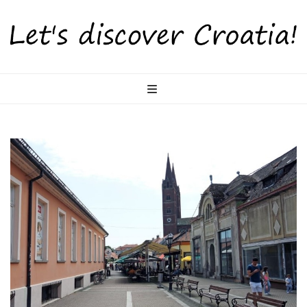
LetsDiscoverCr
Otkrijte Hrvatsku s nama!