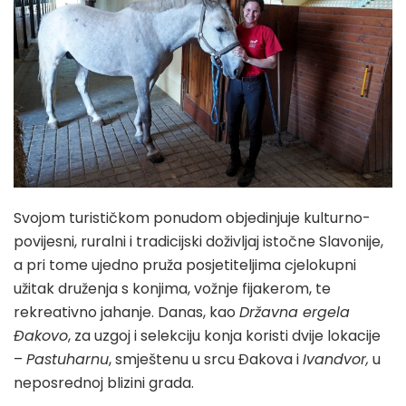
Svojom turističkom ponudom objedinjuje kulturno-
povijesni, ruralni i tradicijski doživljaj istočne Slavonije,
a pri tome ujedno pruža posjetiteljima cjelokupni
užitak druženja s konjima, vožnje fijakerom, te
rekreativno jahanje. Danas, kao
Državna ergela
Đakovo
, za uzgoj i selekciju konja koristi dvije lokacije
–
Pastuharnu
, smještenu u srcu Đakova i
Ivandvor,
u
neposrednoj blizini grada.