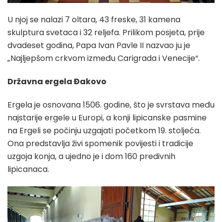
U njoj se nalazi 7 oltara, 43 freske, 31 kamena
skulptura svetaca i 32 reljefa. Prilikom posjeta, prije
dvadeset godina, Papa Ivan Pavle II nazvao ju je
„Najljepšom crkvom između Carigrada i Venecije“.
Državna ergela Đakovo
Ergela je osnovana 1506. godine, što je svrstava među
najstarije ergele u Europi, a konji lipicanske pasmine
na Ergeli se počinju uzgajati početkom 19. stoljeća.
Ona predstavlja živi spomenik povijesti i tradicije
uzgoja konja, a ujedno je i dom 160 predivnih
lipicanaca.