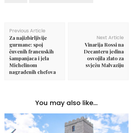
Post
Previous Article
Navigation
Next Article
Za najizbirljivije
gurmane: spoj
Vinarija Rossi na
čuvenih francuskih
Decanteru jedina
šampanjaca i jela
osvojila zlato za
Michelinom
svježu Malvaziju
nagrađenih chefova
You may also like...