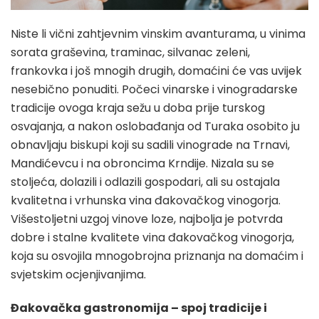
Niste li vični zahtjevnim vinskim avanturama, u vinima
sorata graševina, traminac, silvanac zeleni,
frankovka i još mnogih drugih, domaćini će vas uvijek
nesebično ponuditi. Počeci vinarske i vinogradarske
tradicije ovoga kraja sežu u doba prije turskog
osvajanja, a nakon oslobađanja od Turaka osobito ju
obnavljaju biskupi koji su sadili vinograde na Trnavi,
Mandićevcu i na obroncima Krndije. Nizala su se
stoljeća, dolazili i odlazili gospodari, ali su ostajala
kvalitetna i vrhunska vina đakovačkog vinogorja.
Višestoljetni uzgoj vinove loze, najbolja je potvrda
dobre i stalne kvalitete vina đakovačkog vinogorja,
koja su osvojila mnogobrojna priznanja na domaćim i
svjetskim ocjenjivanjima.
Đakovačka gastronomija – spoj tradicije i