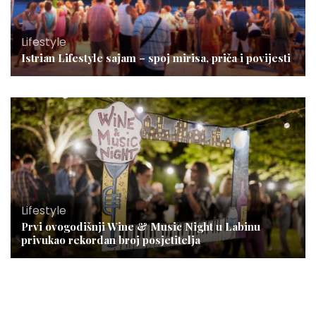
Lifestyle
Istrian Lifestyle sajam – spoj mirisa, priča i povijesti
Lifestyle
Prvi ovogodišnji Wine & Music Night u Labinu
privukao rekordan broj posjetitelja