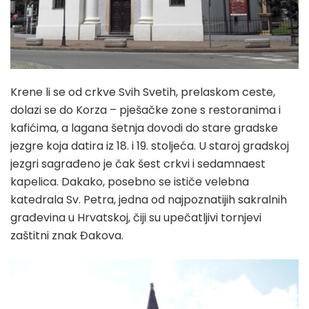
Krene li se od crkve Svih Svetih, prelaskom ceste,
dolazi se do Korza – pješačke zone s restoranima i
kafićima, a lagana šetnja dovodi do stare gradske
jezgre koja datira iz 18. i 19. stoljeća. U staroj gradskoj
jezgri sagrađeno je čak šest crkvi i sedamnaest
kapelica. Dakako, posebno se ističe velebna
katedrala Sv. Petra, jedna od najpoznatijih sakralnih
građevina u Hrvatskoj, čiji su upečatljivi tornjevi
zaštitni znak Đakova.