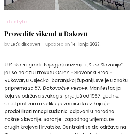
Lifestyle
Provedite vikend u Đakovu
by
Let's discover!
updated on
14. lipnja 2023.
U Đakovu, gradu kojeg još nazivaju i „Srce Slavonije“
jer se nalazi u trokutu Osijek – Slavonski Brod –
Vukovar, u Osječko-baranjskoj županiji, sve je u znaku
priprema za
57. Đakovačke vezove
. Manifestacija
koja se održava svakog srpnja još od 1967. godine,
grad pretvara u veliku pozornicu kroz koju će
prodefilirati mnogi sudionici odjeveni u narodne
nošnje Slavonije, Baranje i zapadnog Srijema, te
drugih krajeva Hrvatske. Centralni se dio održava na