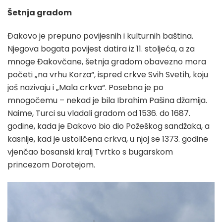
Šetnja gradom
Đakovo je prepuno povijesnih i kulturnih baština.
Njegova bogata povijest datira iz 11. stoljeća, a za
mnoge Đakovčane, šetnja gradom obavezno mora
početi „na vrhu Korza“, ispred crkve Svih Svetih, koju
još nazivaju i „Mala crkva“. Posebna je po
mnogočemu – nekad je bila Ibrahim Pašina džamija.
Naime, Turci su vladali gradom od 1536. do 1687.
godine, kada je Đakovo bio dio Požeškog sandžaka, a
kasnije, kad je ustoličena crkva, u njoj se 1373. godine
vjenčao bosanski kralj Tvrtko s bugarskom
princezom Dorotejom.