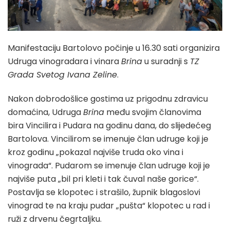
Manifestaciju Bartolovo počinje u 16.30 sati organizira
Udruga vinogradara i vinara
Brina
u suradnji s
TZ
Grada Svetog Ivana Zeline
.
Nakon dobrodošlice gostima uz prigodnu zdravicu
domaćina, Udruga
Brina
među svojim članovima
bira Vincilira i Pudara na godinu dana, do slijedećeg
Bartolova. Vincilirom se imenuje član udruge koji je
kroz godinu „pokazal najviše truda oko vina i
vinograda“. Pudarom se imenuje član udruge koji je
najviše puta „bil pri kleti i tak čuval naše gorice“.
Postavlja se klopotec i strašilo, župnik blagoslovi
vinograd te na kraju pudar „pušta“ klopotec u rad i
ruži z drvenu čegrtaljku.