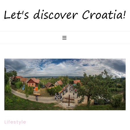
LetsDiscoverCr
Otkrijte Hrvatsku s nama!
Lifestyle