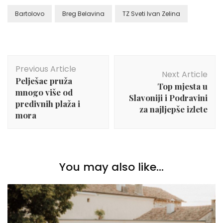
Bartolovo
Breg Belavina
TZ Sveti Ivan Zelina
Post
Previous Article
Navigation
Next Article
Pelješac pruža
Top mjesta u
mnogo više od
Slavoniji i Podravini
predivnih plaža i
za najljepše izlete
mora
You may also like...