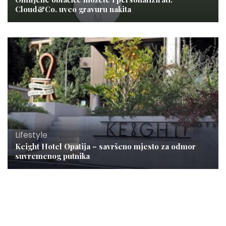
Cloud&Co. uveo gravuru nakita
Lifestyle
Keight Hotel Opatija – savršeno mjesto za odmor
suvremenog putnika