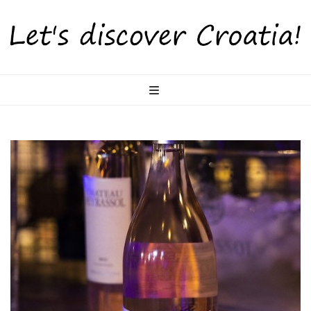
LetsDiscoverCr
Otkrijte Hrvatsku s nama!