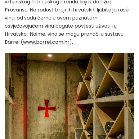
vrhunskog francuskog brenda koji iz dolazi iz
Provanse. Na radost brojnih hrvatskih ljubitelja rosé
vina, od sada ćemo u ovom poznatom
osvježavajućem vinu bogate povijesti uživati i u
Hrvatskoj. Naime, vina se mogu pronaći u sustavu
Barrel (
www.barrel.com.hr
).