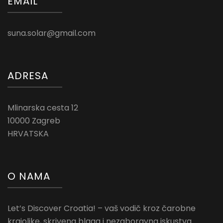
EMAIL
suna.solar@gmail.com
ADRESA
Mlinarska cesta 12
10000 Zagreb
HRVATSKA
O NAMA
Let’s Discover Croatia! – vaš vodič kroz čarobne
krajolike, skrivena blaga i nezaboravna iskustva