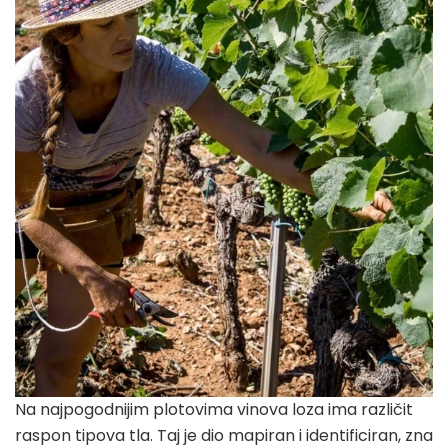
Na najpogodnijim plotovima vinova loza ima različit
raspon tipova tla. Taj je dio mapiran i identificiran, zna