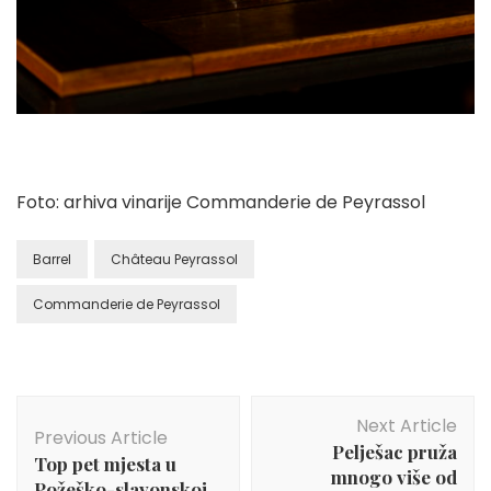
Foto: arhiva vinarije Commanderie de Peyrassol
Barrel
Château Peyrassol
Commanderie de Peyrassol
Post
Next Article
Navigation
Previous Article
Pelješac pruža
Top pet mjesta u
mnogo više od
Požeško-slavonskoj