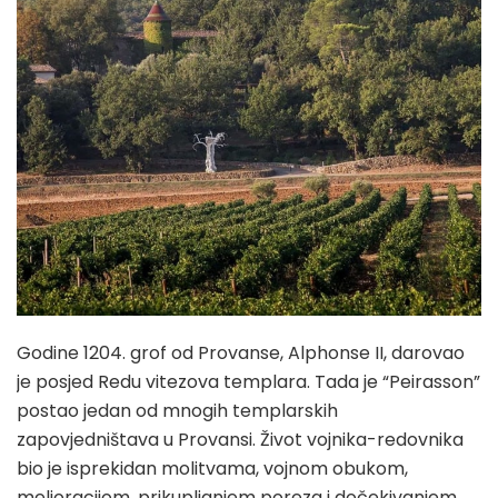
Godine 1204. grof od Provanse, Alphonse II, darovao
je posjed Redu vitezova templara. Tada je “Peirasson”
postao jedan od mnogih templarskih
zapovjedništava u Provansi. Život vojnika-redovnika
bio je isprekidan molitvama, vojnom obukom,
melioracijom, prikupljanjem poreza i dočekivanjem