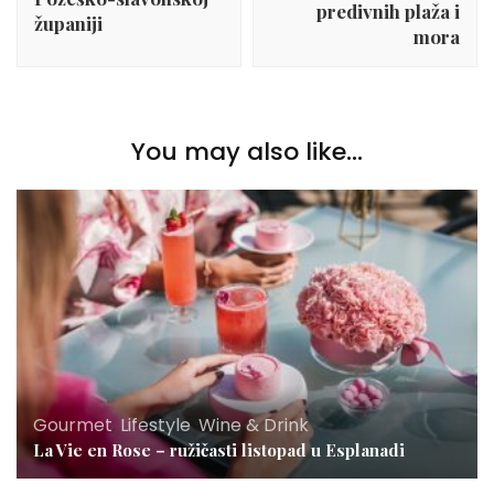
predivnih plaža i
županiji
mora
You may also like...
Gourmet
,
Lifestyle
,
Wine & Drink
La Vie en Rose – ružičasti listopad u Esplanadi