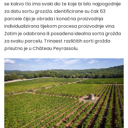
se kakvo tlo ima svaki dio te koje bi bilo najpogodnije
za datu sortu grozǆa. Identificirane su čak 63
parcele čija je obrada i konačna proizvodnja
individualizirana tijekom procesa proizvodnje vina.
Zatim je odabrana ili posađena idealna sorta grožđa
za svaku parcelu. Trinaest različitih sorti grožđa
prisutno je u Château Peyrassolu.