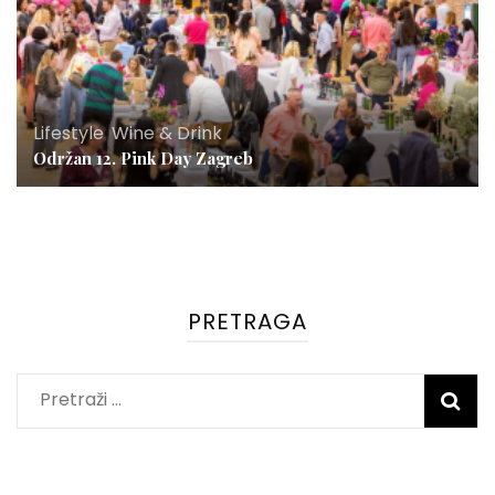
Lifestyle
,
Wine & Drink
Održan 12. Pink Day Zagreb
PRETRAGA
Pretraži: