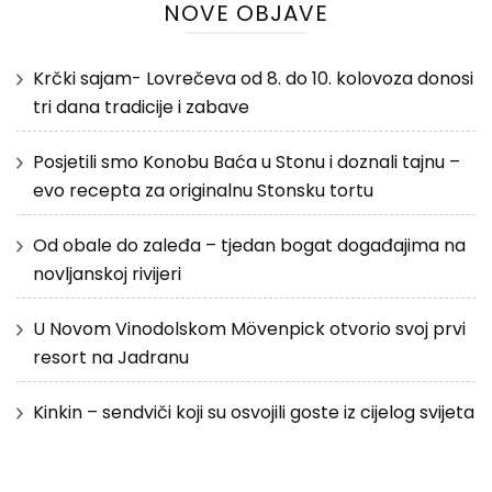
NOVE OBJAVE
Krčki sajam- Lovrečeva od 8. do 10. kolovoza donosi
tri dana tradicije i zabave
Posjetili smo Konobu Baća u Stonu i doznali tajnu –
evo recepta za originalnu Stonsku tortu
Od obale do zaleđa – tjedan bogat događajima na
novljanskoj rivijeri
U Novom Vinodolskom Mövenpick otvorio svoj prvi
resort na Jadranu
Kinkin – sendviči koji su osvojili goste iz cijelog svijeta