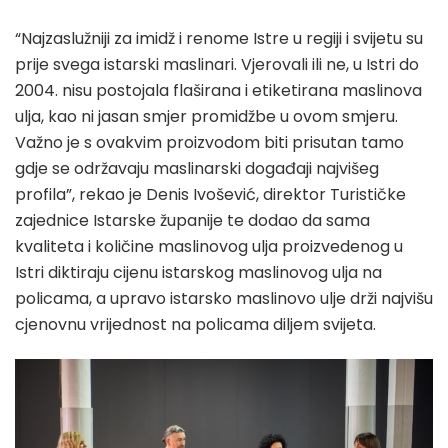
“Najzaslužniji za imidž i renome Istre u regiji i svijetu su
prije svega istarski maslinari. Vjerovali ili ne, u Istri do
2004. nisu postojala flaširana i etiketirana maslinova
ulja, kao ni jasan smjer promidžbe u ovom smjeru.
Važno je s ovakvim proizvodom biti prisutan tamo
gdje se održavaju maslinarski događaji najvišeg
profila”, rekao je Denis Ivošević, direktor Turističke
zajednice Istarske županije te dodao da sama
kvaliteta i količine maslinovog ulja proizvedenog u
Istri diktiraju cijenu istarskog maslinovog ulja na
policama, a upravo istarsko maslinovo ulje drži najvišu
cjenovnu vrijednost na policama diljem svijeta.