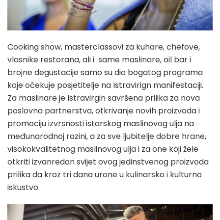
Cooking show, masterclassovi za kuhare, chefove,
vlasnike restorana, ali i same maslinare, oil bar i
brojne degustacije samo su dio bogatog programa
koje očekuje posjetitelje na Istravirign manifestaciji.
Za maslinare je Istravirgin savršena prilika za nova
poslovna partnerstva, otkrivanje novih proizvoda i
promociju izvrsnosti istarskog maslinovog ulja na
međunarodnoj razini, a za sve ljubitelje dobre hrane,
visokokvalitetnog maslinovog ulja i za one koji žele
otkriti izvanredan svijet ovog jedinstvenog proizvoda
prilika da kroz tri dana urone u kulinarsko i kulturno
iskustvo.