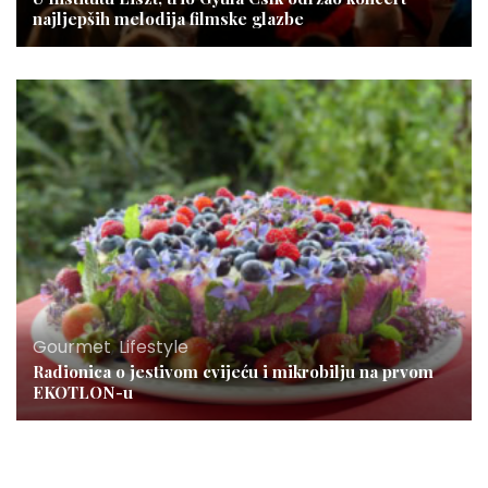
najljepših melodija filmske glazbe
Gourmet
,
Lifestyle
Radionica o jestivom cvijeću i mikrobilju na prvom
EKOTLON-u