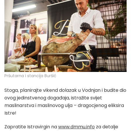
Pršutarna i stancija Buršić
Stoga, planirajte vikend dolazak u Vodnjan i budite dio
ovog jedinstvenog događaja, istražite svijet
maslinarstva i maslinovog ulja – dragocjenog eliksira
Istre!
Zapratite Istravirgin na
www.dmmu.info
za detalje