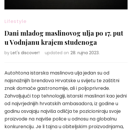
Lifestyle
Dani mladog maslinovog ulja po 17. put
u Vodnjanu krajem studenoga
by
Let's discover!
updated on
28. rujna 2023.
Autohtona istarska maslinova ulja jedan su od
najsnažnijih brendova Hrvatske u svijetu te zaštitni
znak domaće gastronomije, ali i poljoprivrede.
Zahvaljujući top tehnologiji, istarski maslinari kao jedni
od najvrjednijih hrvatskih ambasadora, iz godine u
godinu osvajaju najviša odličja te pozicioniraju svoje
proizvode na najviše police u odnosu na globalnu
konkurenciju. Je li tajna u obiteljskim proizvodnjama,