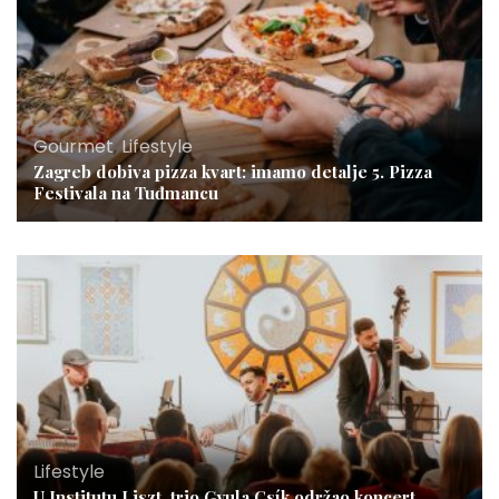
Gourmet
,
Lifestyle
Zagreb dobiva pizza kvart: imamo detalje 5. Pizza
Festivala na Tuđmancu
Lifestyle
U Institutu Liszt, trio Gyula Csík održao koncert