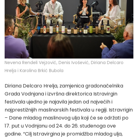
Nevena Rendeli Vejzović, Denis Ivošević, Diriana Delcaro
Hrelja i Karolina Brkić Bubola
Diriana Delcaro Hrelja, zamjenica gradonačelnika
Grada Vodnjana i izvršna direktorica Istravirgin
festivala ujedno je najavila jedan od najvećih i
najprestižnijih maslinarskih festivala u regiji. Istravrigin
– Dane mladog maslinovog ulja koji će se održati po
17. put u Vodnjanu od 24. do 26. studenoga ove
godine. “Cilj Istravirgina je promidžba mladog ulja,