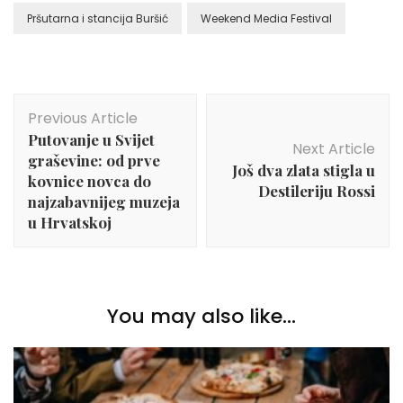
Pršutarna i stancija Buršić
Weekend Media Festival
Post
Previous Article
Navigation
Putovanje u Svijet
Next Article
graševine: od prve
Još dva zlata stigla u
kovnice novca do
Destileriju Rossi
najzabavnijeg muzeja
u Hrvatskoj
You may also like...