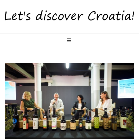
LetsDiscoverCr
Otkrijte Hrvatsku s nama!