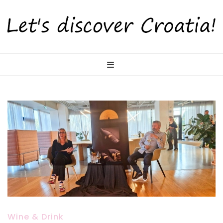
LetsDiscoverCr
Otkrijte Hrvatsku s nama!
Wine & Drink