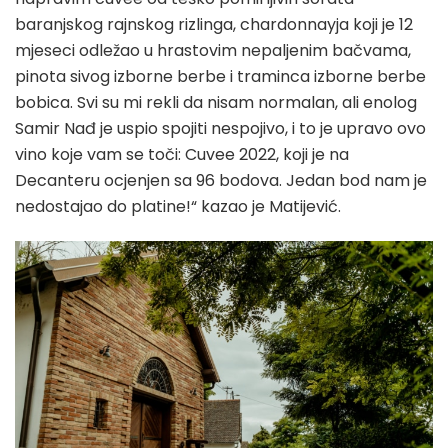
baranjskog rajnskog rizlinga, chardonnayja koji je 12
mjeseci odležao u hrastovim nepaljenim bačvama,
pinota sivog izborne berbe i traminca izborne berbe
bobica. Svi su mi rekli da nisam normalan, ali enolog
Samir Nađ je uspio spojiti nespojivo, i to je upravo ovo
vino koje vam se toči: Cuvee 2022, koji je na
Decanteru ocjenjen sa 96 bodova. Jedan bod nam je
nedostajao do platine!“ kazao je Matijević.