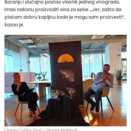
Baranju i slučajno postao vlasnik jednog vinograda,
imao nakanu proizvoditi vina za sebe. „Jer, zašto da
plaćam dobru kapljicu kada je mogu sam proizvesti“,
kazao je.
Dijana Carlito Grgić i Goran Matijević