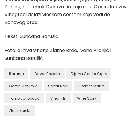
Baranji, nadomak Dunava do koje se u Općini Kneževi
Vinogradi dolazi vinskom cestom koja vodi do
Banovog brda.
Tekst: Sunčana Barušić
Foto: arhiva vinarje Zlatno Brdo, Ivana Pranjić i
Sunčana Barušić
Baranja
Davor Bruketa
Dijana Carlito Grgić
Goran Matijević
Samir Nađ
Spaces Matrix
Tomo Jakopović
Vinum.In
Wine Story
Zlatno brdo