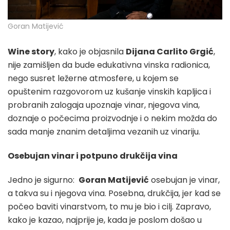
Goran Matijević
Wine story
, kako je objasnila
Dijana Carlito Grgić
,
nije zamišljen da bude edukativna vinska radionica,
nego susret ležerne atmosfere, u kojem se
opuštenim razgovorom uz kušanje vinskih kapljica i
probranih zalogaja upoznaje vinar, njegova vina,
doznaje o počecima proizvodnje i o nekim možda do
sada manje znanim detaljima vezanih uz vinariju.
Osebujan vinar i potpuno drukčija vina
Jedno je sigurno:
Goran Matijević
osebujan je vinar,
a takva su i njegova vina. Posebna, drukčija, jer kad se
počeo baviti vinarstvom, to mu je bio i cilj. Zapravo,
kako je kazao, najprije je, kada je poslom došao u