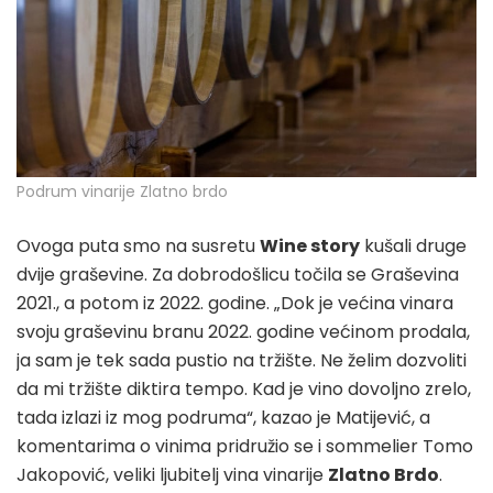
Podrum vinarije Zlatno brdo
Ovoga puta smo na susretu
Wine story
kušali druge
dvije graševine. Za dobrodošlicu točila se Graševina
2021., a potom iz 2022. godine. „Dok je većina vinara
svoju graševinu branu 2022. godine većinom prodala,
ja sam je tek sada pustio na tržište. Ne želim dozvoliti
da mi tržište diktira tempo. Kad je vino dovoljno zrelo,
tada izlazi iz mog podruma“, kazao je Matijević, a
komentarima o vinima pridružio se i sommelier Tomo
Jakopović, veliki ljubitelj vina vinarije
Zlatno Brdo
.