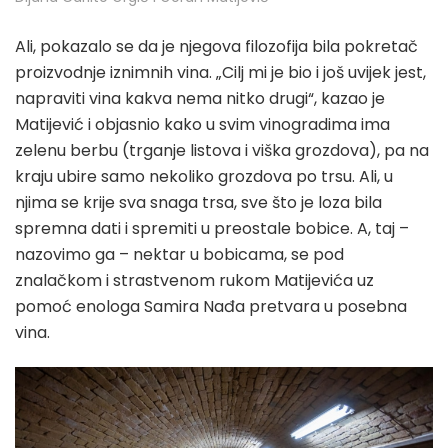
Ali, pokazalo se da je njegova filozofija bila pokretač
proizvodnje iznimnih vina. „Cilj mi je bio i još uvijek jest,
napraviti vina kakva nema nitko drugi“, kazao je
Matijević i objasnio kako u svim vinogradima ima
zelenu berbu (trganje listova i viška grozdova), pa na
kraju ubire samo nekoliko grozdova po trsu. Ali, u
njima se krije sva snaga trsa, sve što je loza bila
spremna dati i spremiti u preostale bobice. A, taj –
nazovimo ga – nektar u bobicama, se pod
znalačkom i strastvenom rukom Matijevića uz
pomoć enologa Samira Nađa pretvara u posebna
vina.