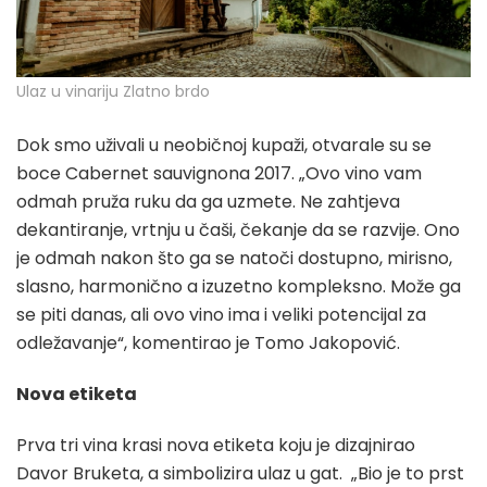
Ulaz u vinariju Zlatno brdo
Dok smo uživali u neobičnoj kupaži, otvarale su se
boce Cabernet sauvignona 2017. „Ovo vino vam
odmah pruža ruku da ga uzmete. Ne zahtjeva
dekantiranje, vrtnju u čaši, čekanje da se razvije. Ono
je odmah nakon što ga se natoči dostupno, mirisno,
slasno, harmonično a izuzetno kompleksno. Može ga
se piti danas, ali ovo vino ima i veliki potencijal za
odležavanje“, komentirao je Tomo Jakopović.
Nova etiketa
Prva tri vina krasi nova etiketa koju je dizajnirao
Davor Bruketa, a simbolizira ulaz u gat. „Bio je to prst