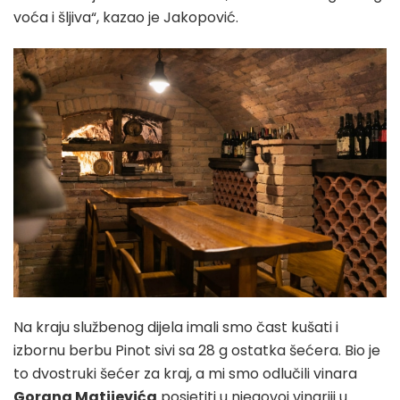
voća i šljiva“, kazao je Jakopović.
Na kraju službenog dijela imali smo čast kušati i
izbornu berbu Pinot sivi sa 28 g ostatka šećera. Bio je
to dvostruki šećer za kraj, a mi smo odlučili vinara
Gorana Matijevića
posjetiti u njegovoj vinariji u