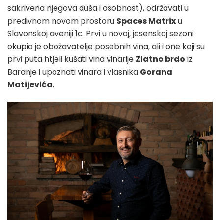
sakrivena njegova duša i osobnost), održavati u
predivnom novom prostoru
Spaces Matrix
u
Slavonskoj aveniji 1c. Prvi u novoj, jesenskoj sezoni
okupio je obožavatelje posebnih vina, ali i one koji su
prvi puta htjeli kušati vina vinarije
Zlatno brdo
iz
Baranje i upoznati vinara i vlasnika
Gorana
Matijevića
.