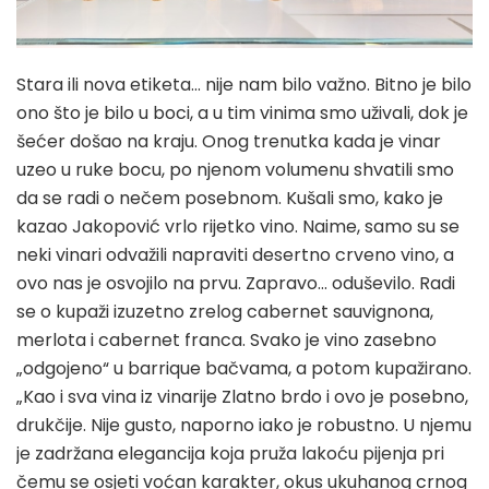
Stara ili nova etiketa… nije nam bilo važno. Bitno je bilo
ono što je bilo u boci, a u tim vinima smo uživali, dok je
šećer došao na kraju. Onog trenutka kada je vinar
uzeo u ruke bocu, po njenom volumenu shvatili smo
da se radi o nečem posebnom. Kušali smo, kako je
kazao Jakopović vrlo rijetko vino. Naime, samo su se
neki vinari odvažili napraviti desertno crveno vino, a
ovo nas je osvojilo na prvu. Zapravo… oduševilo. Radi
se o kupaži izuzetno zrelog cabernet sauvignona,
merlota i cabernet franca. Svako je vino zasebno
„odgojeno“ u barrique bačvama, a potom kupažirano.
„Kao i sva vina iz vinarije Zlatno brdo i ovo je posebno,
drukčije. Nije gusto, naporno iako je robustno. U njemu
je zadržana elegancija koja pruža lakoću pijenja pri
čemu se osjeti voćan karakter, okus ukuhanog crnog