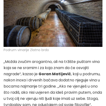
Podrum vinarije Zlatno brdo
„Možda zvučim arogantno, ali na tržište puštam vina
koja se ne sramim i za koja znam da će osvojiti
nagrade“, kazao je
Goran Matijević
, koji u podrumu,
nakon inoxa i drvenih bačava dodatno njeguje vina u
bocama najmanje tri godine. „Ako ne vjeruješ u ono
što radiš, ako nisi uvjeren da ideš pravim putem, onda
u tvoj cilj ne vjeruju niti ljudi koje imaš uz sebe. Stoga,
tvrdoglav sam, ne odustajem od svoje filozofije“,