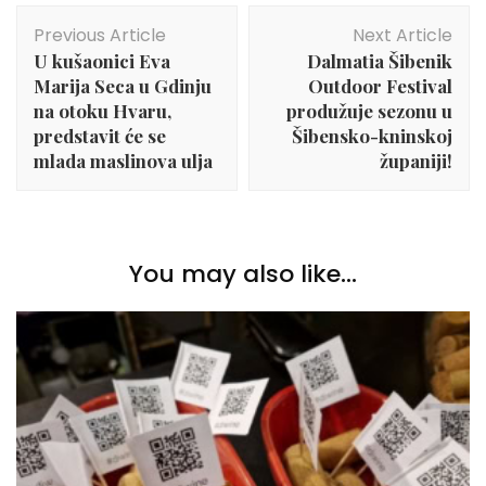
Post
Previous Article
Next Article
Navigation
U kušaonici Eva
Dalmatia Šibenik
Marija Seca u Gdinju
Outdoor Festival
na otoku Hvaru,
produžuje sezonu u
predstavit će se
Šibensko-kninskoj
mlada maslinova ulja
županiji!
You may also like...