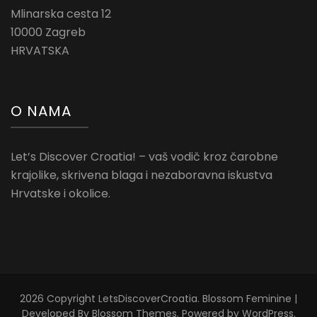
Mlinarska cesta 12
10000 Zagreb
HRVATSKA
O NAMA
Let’s Discover Croatia! – vaš vodič kroz čarobne
krajolike, skrivena blaga i nezaboravna iskustva
Hrvatske i okolice.
2026 Copyright
LetsDiscoverCroatia
.
Blossom Feminine |
Developed By
Blossom Themes
. Powered by
WordPress
.