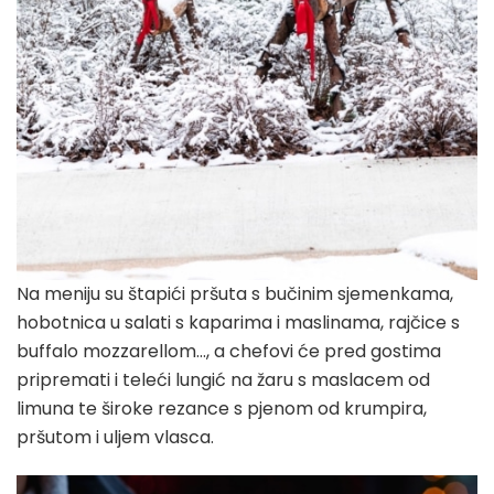
Na meniju su štapići pršuta s bučinim sjemenkama,
hobotnica u salati s kaparima i maslinama, rajčice s
buffalo mozzarellom…, a chefovi će pred gostima
pripremati i teleći lungić na žaru s maslacem od
limuna te široke rezance s pjenom od krumpira,
pršutom i uljem vlasca.