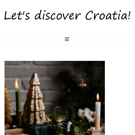
LetsDiscoverCr
Otkrijte Hrvatsku s nama!