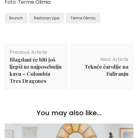
Foto: Terme Olimia
Brunch
Restoran Lipa
Terme Olimia
Post
Previous Article
Navigation
Next Article
Blagdani će biti još
ljepši uz najposebniju
Tekuće čarolije na
kavu – Colombia
Fuliranju
Tres Dragones
You may also like...