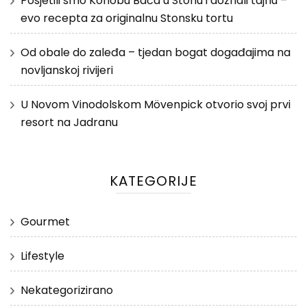
Posjetili smo Konobu Baća u Stonu i doznali tajnu –
evo recepta za originalnu Stonsku tortu
Od obale do zaleđa – tjedan bogat događajima na
novljanskoj rivijeri
U Novom Vinodolskom Mövenpick otvorio svoj prvi
resort na Jadranu
KATEGORIJE
Gourmet
Lifestyle
Nekategorizirano