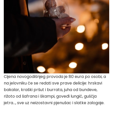
Cijena novogodišnjeg provoda je 80 eura po osobi, a
na jelovniku će se redati sve prave delicije: hrskavi
bakalar, kraški pršut i burrata, juha od bundeve,
rižoto od šafrana i škampi, goveđi lungić, guščja
jetra…, sve uz neizostavni pjenušac i slatke zalogaje.