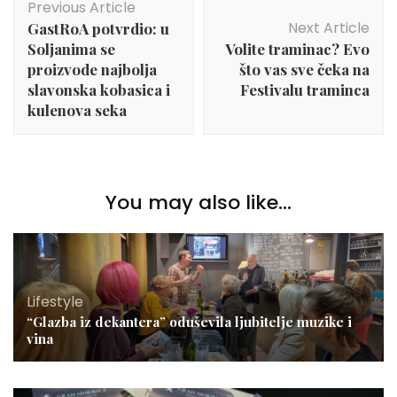
Previous Article
Navigation
Next Article
GastRoA potvrdio: u
Soljanima se
Volite traminac? Evo
proizvode najbolja
što vas sve čeka na
slavonska kobasica i
Festivalu traminca
kulenova seka
You may also like...
Lifestyle
“Glazba iz dekantera” oduševila ljubitelje muzike i
vina