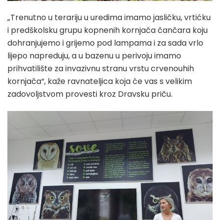
„Trenutno u terariju u uredima imamo jasličku, vrtićku
i predškolsku grupu kopnenih kornjača čančara koju
dohranjujemo i grijemo pod lampama i za sada vrlo
lijepo napreduju, a u bazenu u perivoju imamo
prihvatilište za invazivnu stranu vrstu crvenouhih
kornjača“, kaže ravnateljica koja će vas s velikim
zadovoljstvom provesti kroz Dravsku priču.