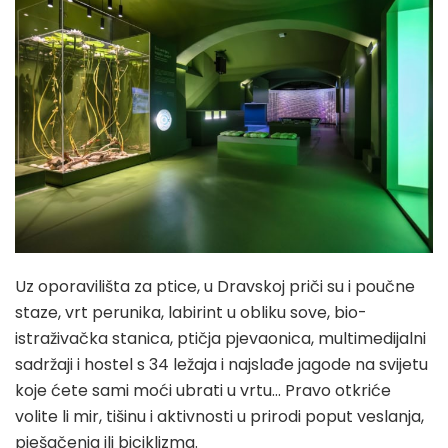
Uz oporavilišta za ptice, u Dravskoj priči su i poučne
staze, vrt perunika, labirint u obliku sove, bio-
istraživačka stanica, ptičja pjevaonica, multimedijalni
sadržaji i hostel s 34 ležaja i najslađe jagode na svijetu
koje ćete sami moći ubrati u vrtu… Pravo otkriće
volite li mir, tišinu i aktivnosti u prirodi poput veslanja,
pješačenja ili biciklizma.