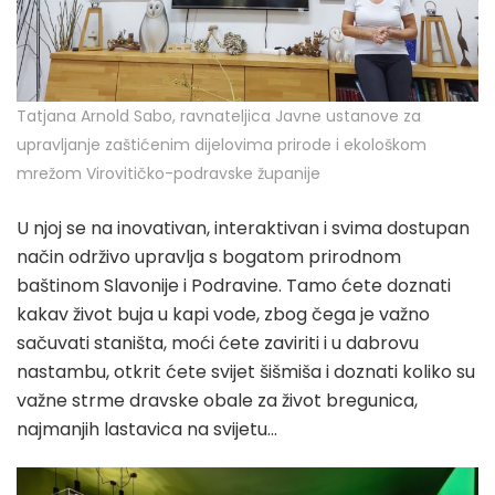
Tatjana Arnold Sabo, ravnateljica Javne ustanove za
upravljanje zaštićenim dijelovima prirode i ekološkom
mrežom Virovitičko-podravske županije
U njoj se na inovativan, interaktivan i svima dostupan
način održivo upravlja s bogatom prirodnom
baštinom Slavonije i Podravine. Tamo ćete doznati
kakav život buja u kapi vode, zbog čega je važno
sačuvati staništa, moći ćete zaviriti i u dabrovu
nastambu, otkrit ćete svijet šišmiša i doznati koliko su
važne strme dravske obale za život bregunica,
najmanjih lastavica na svijetu…