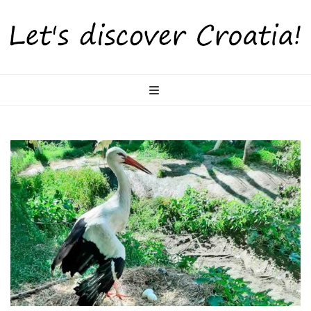
LetsDiscoverCr
Otkrijte Hrvatsku s nama!