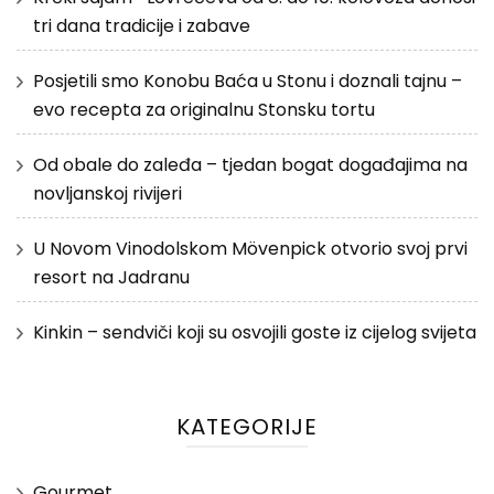
tri dana tradicije i zabave
Posjetili smo Konobu Baća u Stonu i doznali tajnu –
evo recepta za originalnu Stonsku tortu
Od obale do zaleđa – tjedan bogat događajima na
novljanskoj rivijeri
U Novom Vinodolskom Mövenpick otvorio svoj prvi
resort na Jadranu
Kinkin – sendviči koji su osvojili goste iz cijelog svijeta
KATEGORIJE
Gourmet