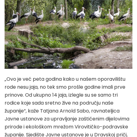
„Ovo je već peta godina kako u našem oporavilištu
rode nesu jaja, no tek smo prošle godine imali prve
prinove. Od ukupno 14 jaja, izlegle su se samo tri
rodice koje sada sretno žive na području naše
županije“, kaže Tatjana Arnold Sabo, ravnateljica
Javne ustanove za upravljanje zaštićenim dijelovima
prirode i ekološkom mrežom Virovitičko-podravske
županije. Sjedište Javne ustanove je u Dravskoj priči,