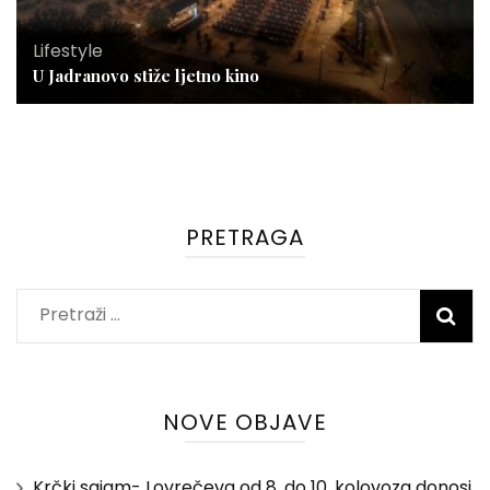
Lifestyle
U Jadranovo stiže ljetno kino
PRETRAGA
Pretraži:
NOVE OBJAVE
Krčki sajam- Lovrečeva od 8. do 10. kolovoza donosi