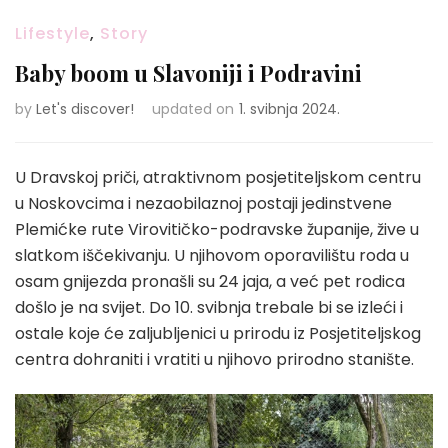
Lifestyle
,
Story
Baby boom u Slavoniji i Podravini
by
Let's discover!
updated on
1. svibnja 2024.
U Dravskoj priči, atraktivnom posjetiteljskom centru
u Noskovcima i nezaobilaznoj postaji jedinstvene
Plemićke rute Virovitičko-podravske županije, žive u
slatkom iščekivanju. U njihovom oporavilištu roda u
osam gnijezda pronašli su 24 jaja, a već pet rodica
došlo je na svijet. Do 10. svibnja trebale bi se izleći i
ostale koje će zaljubljenici u prirodu iz Posjetiteljskog
centra dohraniti i vratiti u njihovo prirodno stanište.