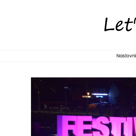
LetsDiscove
Otkrijte Hrvatsku s nama!
Naslovn