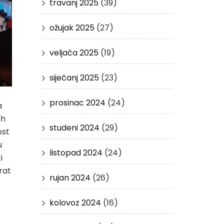
travanj 2025
(39)
ožujak 2025
(27)
veljača 2025
(19)
siječanj 2025
(23)
prosinac 2024
(24)
a
ih
studeni 2024
(29)
ost
u
listopad 2024
(24)
i
rat
rujan 2024
(26)
kolovoz 2024
(16)