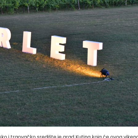
o i trgovačko središte je grad Kutina koja će ovog viken