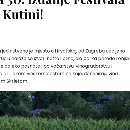
 Kutini!
ju jedinstveno je mjesto u Hrvatskoj, od Zagreba udaljeno
ju nalaze se izvori nafte i plina, dio parka prirode Lonjs
je daleko poznata i po voćarstvu, vinogradarstvu i
 ali i jakom vinskom cestom na kojoj dominiraju vina
dom Škrletom.