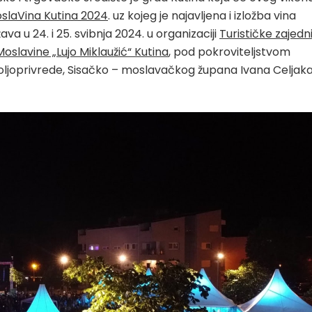
oslaVina Kutina 2024
. uz kojeg je najavljena i izložba vina
ava u 24. i 25. svibnja 2024. u organizaciji
Turističke zajedn
slavine „Lujo Miklaužić“ Kutina
, pod pokroviteljstvom
poljoprivrede, Sisačko – moslavačkog župana Ivana Celjaka