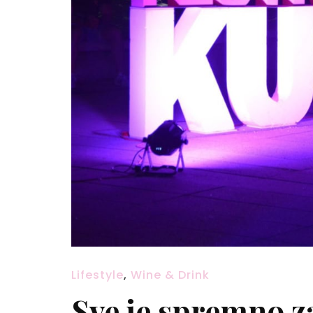
Lifestyle
,
Wine & Drink
Sve je spremno za