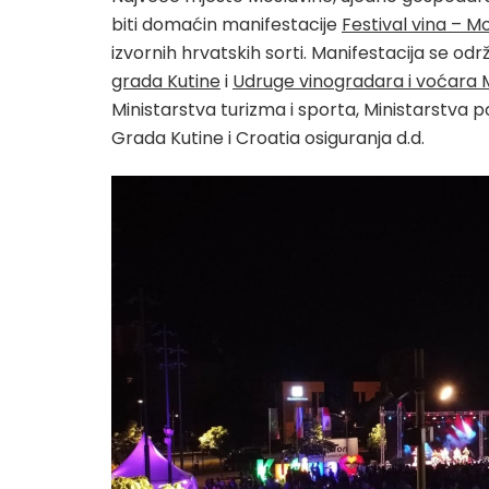
biti domaćin manifestacije
Festival vina – M
izvornih hrvatskih sorti. Manifestacija se održ
grada Kutine
i
Udruge vinogradara i voćara Mo
Ministarstva turizma i sporta, Ministarstva 
Grada Kutine i Croatia osiguranja d.d.