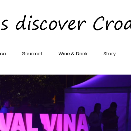
rCroatia
ica
Gourmet
Wine & Drink
Story