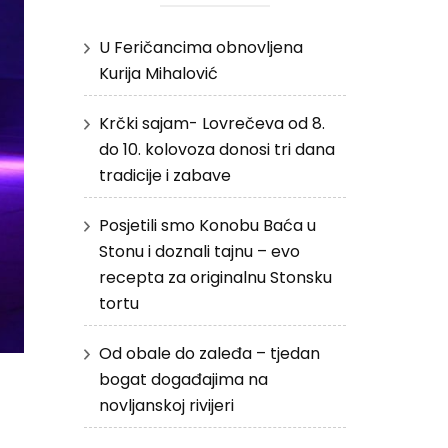
U Feričancima obnovljena
Kurija Mihalović
Krčki sajam- Lovrečeva od 8.
do 10. kolovoza donosi tri dana
tradicije i zabave
Posjetili smo Konobu Baća u
Stonu i doznali tajnu – evo
recepta za originalnu Stonsku
tortu
Od obale do zaleđa – tjedan
bogat događajima na
novljanskoj rivijeri