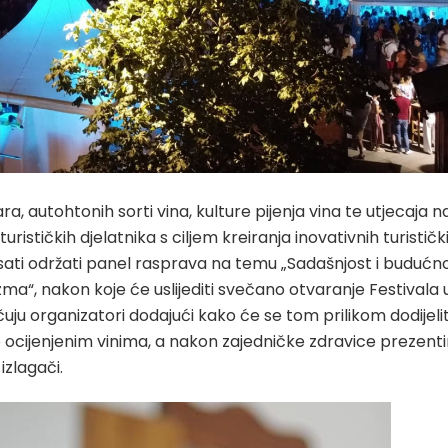
a, autohtonih sorti vina, kulture pijenja vina te utjecaja n
rističkih djelatnika s ciljem kreiranja inovativnih turističk
6 sati održati panel rasprava na temu „Sadašnjost i budućn
ma“, nakon koje će uslijediti svečano otvaranje Festivala 
uju organizatori dodajući kako će se tom prilikom dodijelit
 ocijenjenim vinima, a nakon zajedničke zdravice prezenti
izlagači.