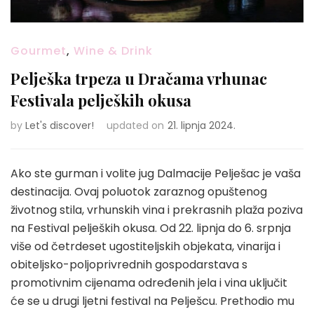
Gourmet
,
Wine & Drink
Pelješka trpeza u Dračama vrhunac
Festivala peljeških okusa
by
Let's discover!
updated on
21. lipnja 2024.
Ako ste gurman i volite jug Dalmacije Pelješac je vaša
destinacija. Ovaj poluotok zaraznog opuštenog
životnog stila, vrhunskih vina i prekrasnih plaža poziva
na Festival peljeških okusa. Od 22. lipnja do 6. srpnja
više od četrdeset ugostiteljskih objekata, vinarija i
obiteljsko-poljoprivrednih gospodarstava s
promotivnim cijenama određenih jela i vina uključit
će se u drugi ljetni festival na Pelješcu. Prethodio mu