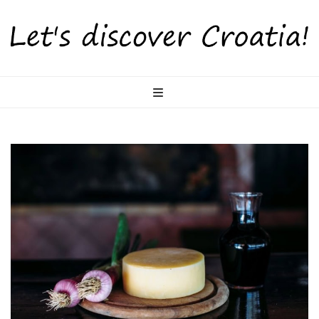
LetsDiscoverCr
Otkrijte Hrvatsku s nama!