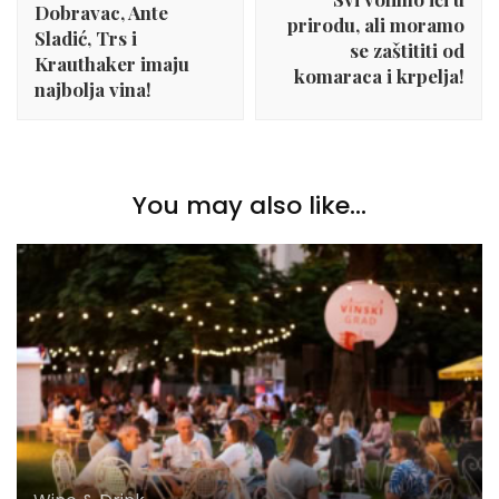
Dobravac, Ante
prirodu, ali moramo
Sladić, Trs i
se zaštititi od
Krauthaker imaju
komaraca i krpelja!
najbolja vina!
You may also like...