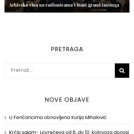
Arhivska vina na radionicama Vinart grand tastinga
PRETRAGA
Pretraži:
NOVE OBJAVE
U Feričancima obnovljena Kurija Mihalović
Krčki sajam- Lovrečeva od 8. do 10. kolovoza donosi