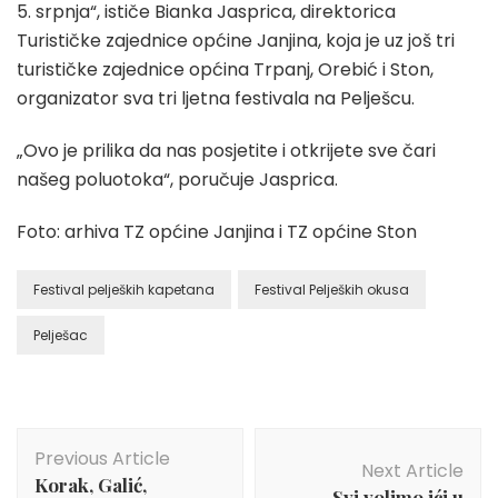
5. srpnja“, ističe Bianka Jasprica, direktorica
Turističke zajednice općine Janjina, koja je uz još tri
turističke zajednice općina Trpanj, Orebić i Ston,
organizator sva tri ljetna festivala na Pelješcu.
„Ovo je prilika da nas posjetite i otkrijete sve čari
našeg poluotoka“, poručuje Jasprica.
Foto: arhiva TZ općine Janjina i TZ općine Ston
Festival peljeških kapetana
Festival Peljeških okusa
Pelješac
Post
Previous Article
Navigation
Next Article
Korak, Galić,
Svi volimo ići u