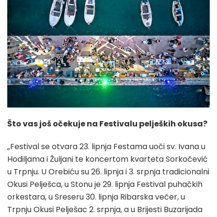
Što vas još očekuje na Festivalu peljeških okusa?
„Festival se otvara 23. lipnja Festama uoči sv. Ivana u
Hodiljama i Žuljani te koncertom kvarteta Sorkočević
u Trpnju. U Orebiću su 26. lipnja i 3. srpnja tradicionalni
Okusi Pelješca, u Stonu je 29. lipnja Festival puhačkih
orkestara, u Sreseru 30. lipnja Ribarska večer, u
Trpnju Okusi Pelješac 2. srpnja, a u Brijesti Buzarijada