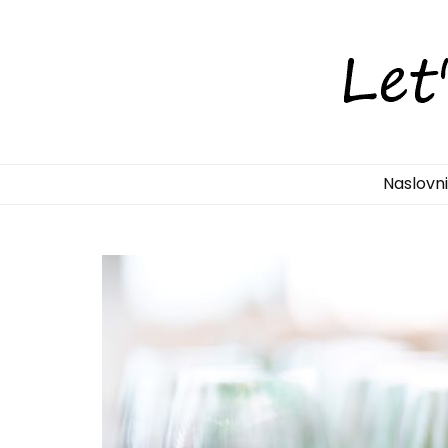
LetsDiscove
Otkrijte Hrvatsku s nama!
Naslovn