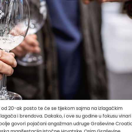
a od 20-ak posto te će se tijekom sajma na izlagačkim
zlagača i brendova. Dakako, i ove su godine u fokusu vinari 
ajbolje govori pojačani angažman udruge Graševine Croati
nska manifestacija istočne Hrvatske. Osim Graševine