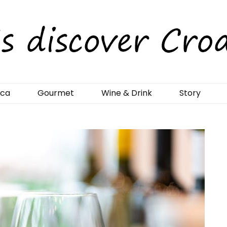
rCroatia
ica
Gourmet
Wine & Drink
Story