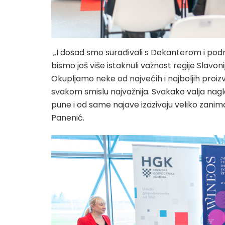
„I dosad smo surađivali s Dekanterom i podrž
bismo još više istaknuli važnost regije Slavoni
Okupljamo neke od najvećih i najboljih proizv
svakom smislu najvažnija. Svakako valja nag
pune i od same najave izazivaju veliko zanim
Panenić.