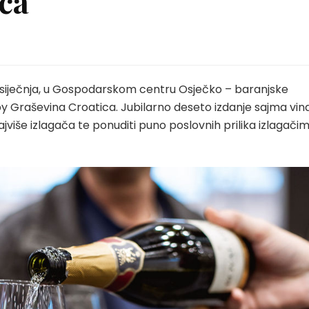
ca
1. siječnja, u Gospodarskom centru Osječko – baranjske
y Graševina Croatica. Jubilarno deseto izdanje sajma vina
najviše izlagača te ponuditi puno poslovnih prilika izlagačim