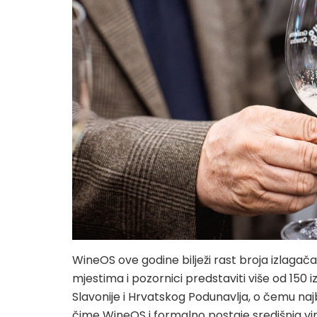
WineOS ove godine bilježi rast broja izlagač
mjestima i pozornici predstaviti više od 150 i
Slavonije i Hrvatskog Podunavlja, o čemu n
čime WineOS i formalno postaje središnja vi