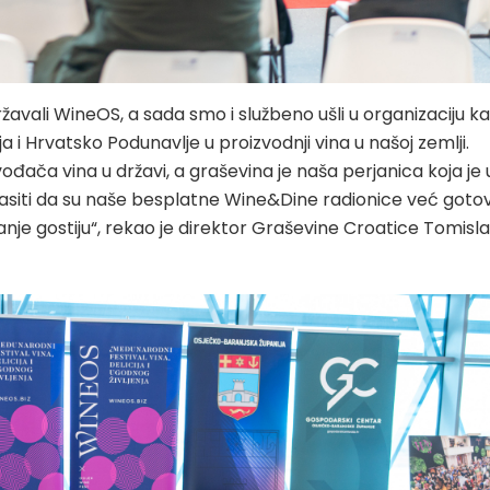
avali WineOS, a sada smo i službeno ušli u organizaciju k
ja i Hrvatsko Podunavlje u proizvodnji vina u našoj zemlji.
ođača vina u državi, a graševina je naša perjanica koja je 
lasiti da su naše besplatne Wine&Dine radionice već goto
anje gostiju“, rekao je direktor Graševine Croatice Tomisl