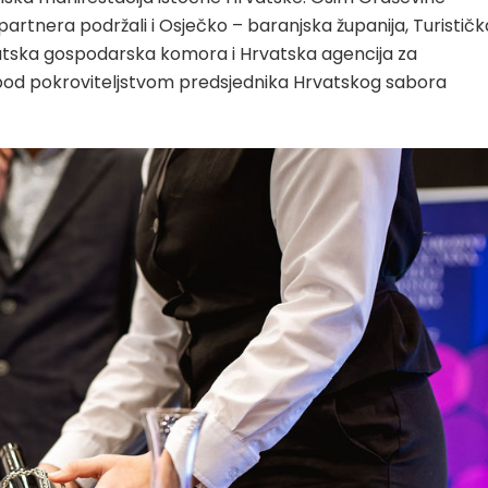
partnera podržali i Osječko – baranjska županija, Turističk
vatska gospodarska komora i Hrvatska agencija za
ti pod pokroviteljstvom predsjednika Hrvatskog sabora