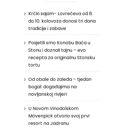
Krčki sajam- Lovrečeva od 8.
do 10. kolovoza donosi tri dana
tradicije i zabave
Posjetili smo Konobu Baća u
Stonu i doznali tajnu – evo
recepta za originalnu Stonsku
tortu
Od obale do zaleđa – tjedan
bogat događajima na
novljanskoj rivijeri
U Novom Vinodolskom
Mövenpick otvorio svoj prvi
resort na Jadranu