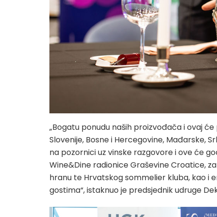
„Bogatu ponudu naših proizvođača i ovaj će put
Slovenije, Bosne i Hercegovine, Mađarske, Srb
na pozornici uz vinske razgovore i ove će go
Wine&Dine radionice Graševine Croatice, zan
hranu te Hrvatskog sommelier kluba, kao i e
gostima“, istaknuo je predsjednik udruge Dek