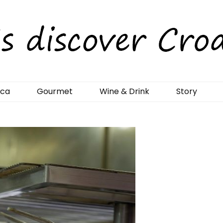
rCroatia
ica
Gourmet
Wine & Drink
Story