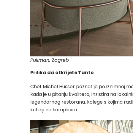
Pullman, Zagreb
Prilika da otkrijete Tanto
Chef Michel Husser poznat je po iznimnoj m
kada je u pitanju kvaliteta, inzistira na lo
legendarnog restorana, kolege s kojima radi i d
kuhinji ne komplicira.