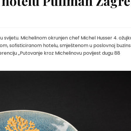
u hotelu Pullman Zagr
n u svijetu. Michelinom okrunjen chef Michel Husser 4. ožujk
om, sofisticiranom hotelu, smještenom u poslovnoj buzins
erenciju „Putovanje kroz Michelinovu povijest dugu 88