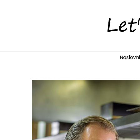
LetsDiscove
Otkrijte Hrvatsku s nama!
Naslovn