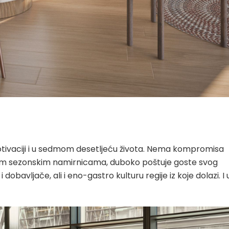
otivaciji i u sedmom desetljeću života. Nema kompromisa
kalnim sezonskim namirnicama, duboko poštuje goste svog
obavljače, ali i eno-gastro kulturu regije iz koje dolazi. I 