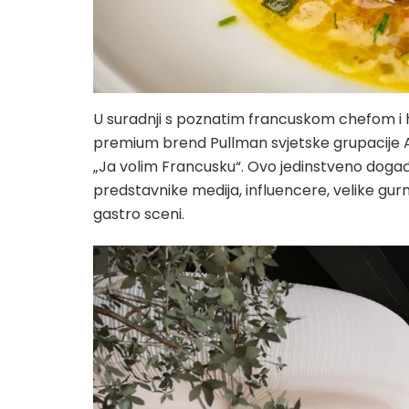
U suradnji s poznatim francuskom chefom i 
premium brend Pullman svjetske grupacije A
„Ja volim Francusku“. Ovo jedinstveno događa
predstavnike medija, influencere, velike gu
gastro sceni.