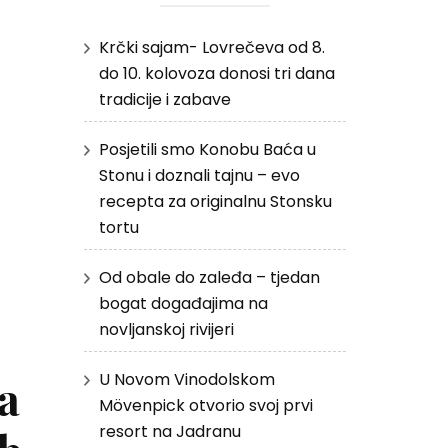
Krčki sajam- Lovrečeva od 8.
do 10. kolovoza donosi tri dana
tradicije i zabave
Posjetili smo Konobu Baća u
Stonu i doznali tajnu – evo
recepta za originalnu Stonsku
tortu
Od obale do zaleđa – tjedan
bogat događajima na
novljanskoj rivijeri
a
U Novom Vinodolskom
Mövenpick otvorio svoj prvi
resort na Jadranu