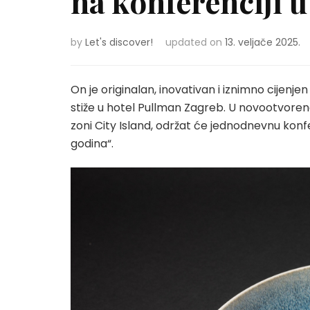
na konferenciji 
by
Let's discover!
updated on
13. veljače 2025.
On je originalan, inovativan i iznimno cijenje
stiže u hotel Pullman Zagreb. U novootvoren
zoni City Island, održat će jednodnevnu konf
godina“.