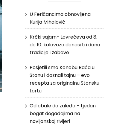
U Feričancima obnovljena
Kurija Mihalović
Krčki sajam- Lovrečeva od 8.
do 10. kolovoza donosi tri dana
tradicije i zabave
Posjetili smo Konobu Baća u
Stonu i doznali tajnu – evo
recepta za originalnu Stonsku
tortu
Od obale do zaleđa – tjedan
bogat događajima na
novljanskoj rivijeri