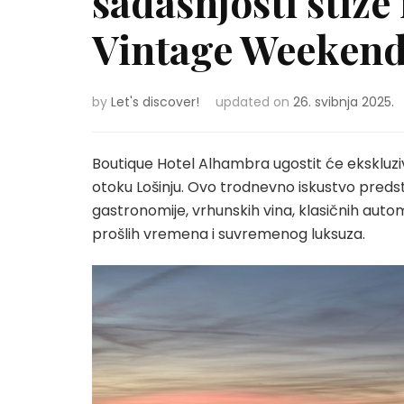
sadašnjosti stiže
Vintage Weekend
by
Let's discover!
updated on
26. svibnja 2025.
Boutique Hotel Alhambra ugostit će ekskluzi
otoku Lošinju. Ovo trodnevno iskustvo predstav
gastronomije, vrhunskih vina, klasičnih autom
prošlih vremena i suvremenog luksuza.