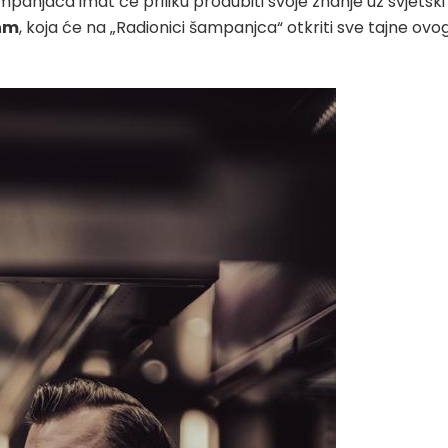
ampanjaca imat će priliku produbiti svoje znanje uz svjetski
Ahm
, koja će na „Radionici šampanjca“ otkriti sve tajne ovo