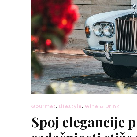
Gourmet
,
Lifestyle
,
Wine & Drink
Spoj elegancije p