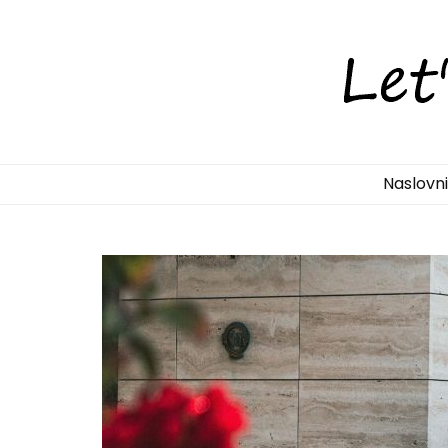
LetsDiscove
Otkrijte Hrvatsku s nama!
Naslovn