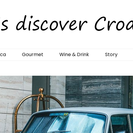
rCroatia
ica
Gourmet
Wine & Drink
Story