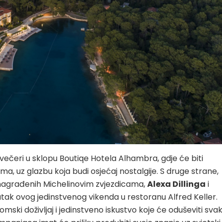
j večeri u sklopu Boutiqe Hotela Alhambra, gdje će biti
a, uz glazbu koja budi osjećaj nostalgije. S druge strane,
a nagrađenih Michelinovim zvjezdicama,
Alexa Dillinga
i
utak ovog jedinstvenog vikenda u restoranu Alfred Keller.
omski doživljaj i jedinstveno iskustvo koje će oduševiti sva