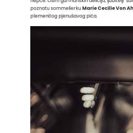
nepce. Osim gurmanskih delicija, ljubitelji š
poznatu sommelierku
Marie Cecilie Von 
plemenitog pjenušavog pića.