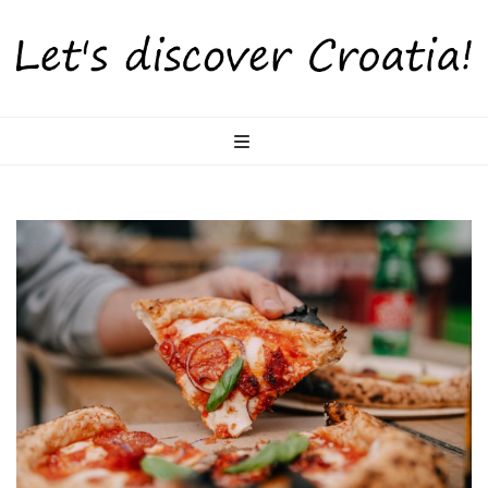
LetsDiscoverCr
Otkrijte Hrvatsku s nama!