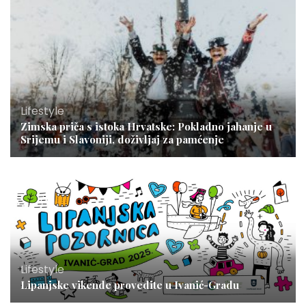
Lifestyle
Zimska priča s istoka Hrvatske: Pokladno jahanje u
Srijemu i Slavoniji, doživljaj za pamćenje
Lifestyle
Lipanjske vikende provedite u Ivanić-Gradu