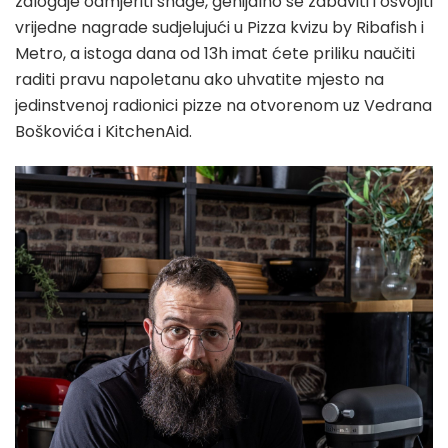
zalogaje odmjeriti snage, genijalno se zabaviti i osvojiti
vrijedne nagrade sudjelujući u Pizza kvizu by Ribafish i
Metro, a istoga dana od 13h imat ćete priliku naučiti
raditi pravu napoletanu ako uhvatite mjesto na
jedinstvenoj radionici pizze na otvorenom uz Vedrana
Boškovića i KitchenAid.