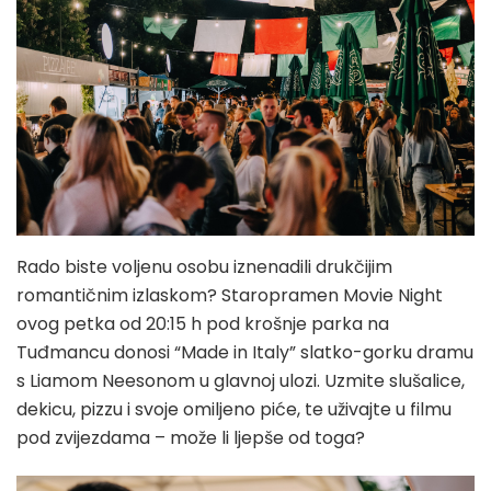
Rado biste voljenu osobu iznenadili drukčijim
romantičnim izlaskom? Staropramen Movie Night
ovog petka od 20:15 h pod krošnje parka na
Tuđmancu donosi “Made in Italy” slatko-gorku dramu
s Liamom Neesonom u glavnoj ulozi. Uzmite slušalice,
dekicu, pizzu i svoje omiljeno piće, te uživajte u filmu
pod zvijezdama – može li ljepše od toga?