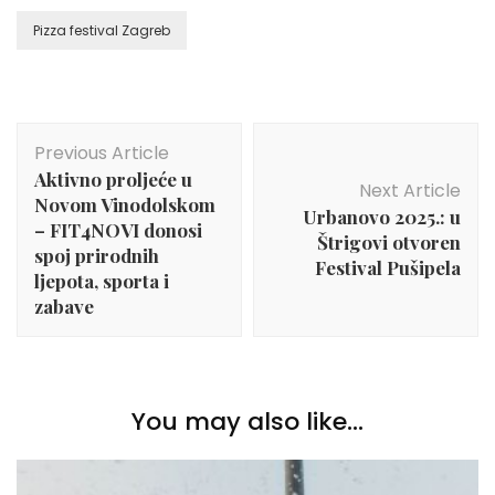
Pizza festival Zagreb
Post
Previous Article
Navigation
Aktivno proljeće u
Next Article
Novom Vinodolskom
Urbanovo 2025.: u
– FIT4NOVI donosi
Štrigovi otvoren
spoj prirodnih
Festival Pušipela
ljepota, sporta i
zabave
You may also like...