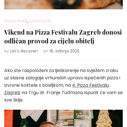
Gourmet
,
Lifestyle
Vikend na Pizza Festivalu Zagreb donosi
odličan provod za cijelu obitelj
by
Let's discover!
on
16. svibnja 2025.
Ako ste raspoloženi za lješkarenje na svježem zraku
uz slasne zalogaje vrhunskih upravo ispečenih pizza i
izvrsne koktele s bosiljkom, na
4. Pizza Festivalu
Zagreb
na Trgu dr. Franje Tuđmana ispunit će vam se
sve želje.