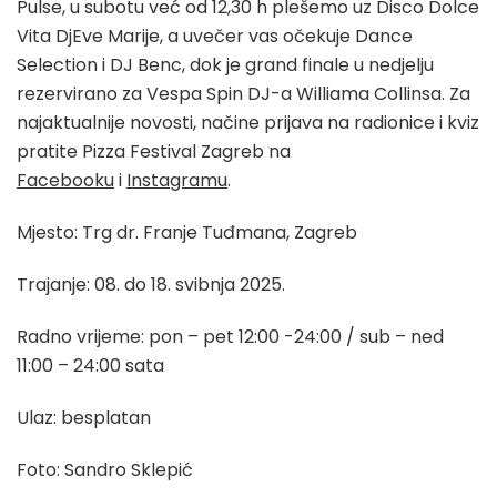
Pulse, u subotu već od 12,30 h plešemo uz Disco Dolce
Vita DjEve Marije, a uvečer vas očekuje Dance
Selection i DJ Benc, dok je grand finale u nedjelju
rezervirano za Vespa Spin DJ-a Williama Collinsa. Za
najaktualnije novosti, načine prijava na radionice i kviz
pratite Pizza Festival Zagreb na
Facebooku
i
Instagramu
.
Mjesto: Trg dr. Franje Tuđmana, Zagreb
Trajanje: 08. do 18. svibnja 2025.
Radno vrijeme: pon – pet 12:00 -24:00 / sub – ned
11:00 – 24:00 sata
Ulaz: besplatan
Foto: Sandro Sklepić