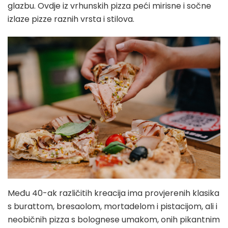
glazbu. Ovdje iz vrhunskih pizza peći mirisne i sočne
izlaze pizze raznih vrsta i stilova.
Među 40-ak različitih kreacija ima provjerenih klasika
s burattom, bresaolom, mortadelom i pistacijom, ali i
neobičnih pizza s bolognese umakom, onih pikantnim