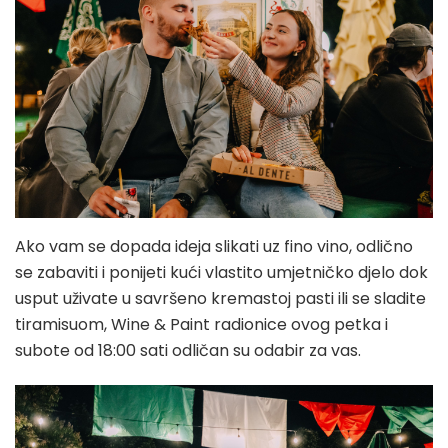
Ako vam se dopada ideja slikati uz fino vino, odlično
se zabaviti i ponijeti kući vlastito umjetničko djelo dok
usput uživate u savršeno kremastoj pasti ili se sladite
tiramisuom, Wine & Paint radionice ovog petka i
subote od 18:00 sati odličan su odabir za vas.