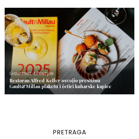
Gourmet
,
Lifestyle
Restoran Alfred Keller osvojio prestižnu
Gault&Millau plaketu i četiri kuharske kapice
PRETRAGA