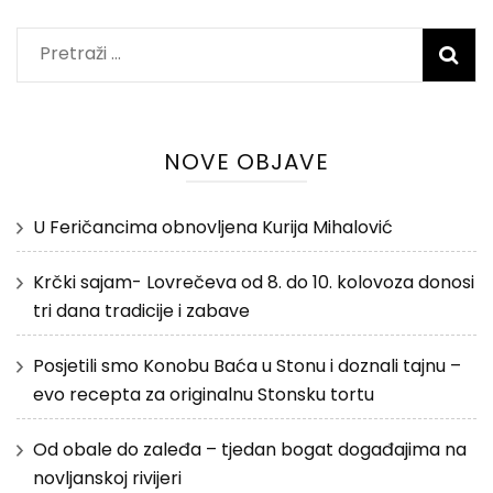
Pretraži:
NOVE OBJAVE
U Feričancima obnovljena Kurija Mihalović
Krčki sajam- Lovrečeva od 8. do 10. kolovoza donosi
tri dana tradicije i zabave
Posjetili smo Konobu Baća u Stonu i doznali tajnu –
evo recepta za originalnu Stonsku tortu
Od obale do zaleđa – tjedan bogat događajima na
novljanskoj rivijeri