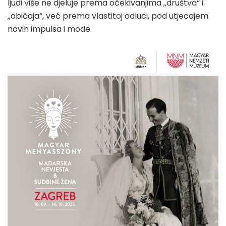
ljudi više ne djeluje prema očekivanjima „društva“ i
„običaja“, već prema vlastitoj odluci, pod utjecajem
novih impulsa i mode.