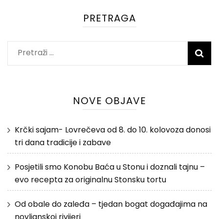
PRETRAGA
Pretraži:
NOVE OBJAVE
Krčki sajam- Lovrečeva od 8. do 10. kolovoza donosi
tri dana tradicije i zabave
Posjetili smo Konobu Baća u Stonu i doznali tajnu –
evo recepta za originalnu Stonsku tortu
Od obale do zaleđa – tjedan bogat događajima na
novljanskoj rivijeri