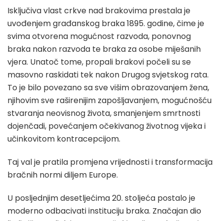
Isključiva vlast crkve nad brakovima prestala je
uvođenjem građanskog braka 1895. godine, čime je
svima otvorena mogućnost razvoda, ponovnog
braka nakon razvoda te braka za osobe miješanih
vjera. Unatoč tome, propali brakovi počeli su se
masovno raskidati tek nakon Drugog svjetskog rata.
To je bilo povezano sa sve višim obrazovanjem žena,
njihovim sve raširenijim zapošljavanjem, mogućnošću
stvaranja neovisnog života, smanjenjem smrtnosti
dojenčadi, povećanjem očekivanog životnog vijeka i
učinkovitom kontracepcijom.
Taj val je pratila promjena vrijednosti i transformacija
bračnih normi diljem Europe.
U posljednjim desetljećima 20. stoljeća postalo je
moderno odbacivati instituciju braka. Značajan dio