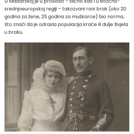
U Mađarskoj je u prošlosti – slično kao i u istočno-
srednjoeuropskoj regiji – takozvani rani brak (oko 20
godina za žene, 25 godina za muškarce) bio norma,
što znači da je odrasla populacija kraće ili dulje živjela
u braku.