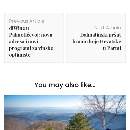
Post
Previous Article
Navigation
Next Article
diWine u
Palmotićevoj: nova
Dalmatinski pršut
adresa i novi
branio boje Hrvatske
programi za vinske
u Parmi
optimiste
You may also like...