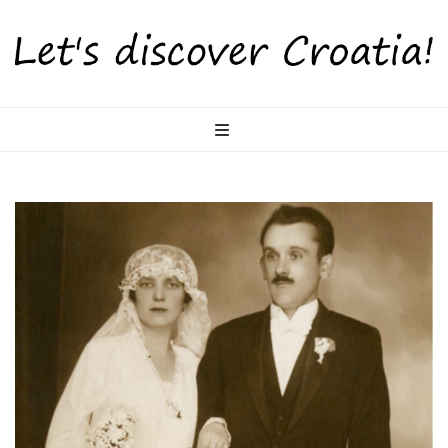
LetsDiscoverCr
Otkrijte Hrvatsku s nama!