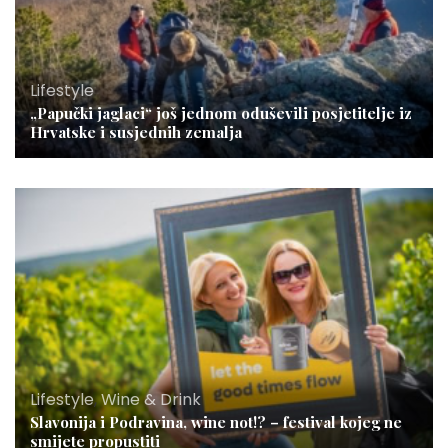
Lifestyle
„Papučki jaglaci“ još jednom oduševili posjetitelje iz
Hrvatske i susjednih zemalja
Lifestyle
,
Wine & Drink
Slavonija i Podravina, wine not!? – festival kojeg ne
smijete propustiti