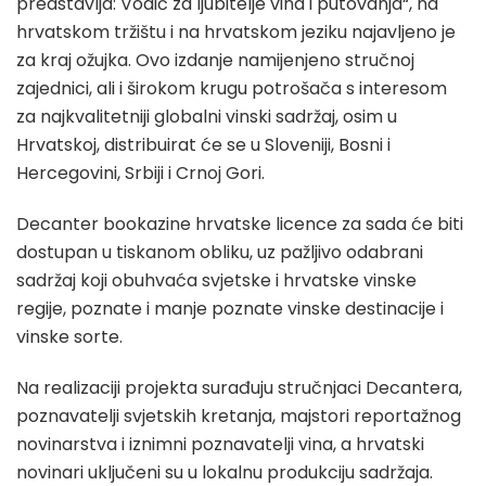
predstavlja: Vodič za ljubitelje vina i putovanja“, na
hrvatskom tržištu i na hrvatskom jeziku najavljeno je
za kraj ožujka. Ovo izdanje namijenjeno stručnoj
zajednici, ali i širokom krugu potrošača s interesom
za najkvalitetniji globalni vinski sadržaj, osim u
Hrvatskoj, distribuirat će se u Sloveniji, Bosni i
Hercegovini, Srbiji i Crnoj Gori.
Decanter bookazine hrvatske licence za sada će biti
dostupan u tiskanom obliku, uz pažljivo odabrani
sadržaj koji obuhvaća svjetske i hrvatske vinske
regije, poznate i manje poznate vinske destinacije i
vinske sorte.
Na realizaciji projekta surađuju stručnjaci Decantera,
poznavatelji svjetskih kretanja, majstori reportažnog
novinarstva i iznimni poznavatelji vina, a hrvatski
novinari uključeni su u lokalnu produkciju sadržaja.