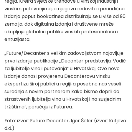
regija. Kreira svjetske trendove u vinskoj industriji i
vinskim putovanjima, a njegova redovita i periodična
izdanja poput bookazinea distribuiraju se u više od 90
zemalja, dok digitalna izdanja i društvene mreže
okupljaju globalnu publiku vinskih profesionalaca i
entuzijasta.
„Future/Decanter s velikim zadovoljstvom najavljuje
prvo izdanje publikacije „Decanter predstavlja: Vodič
za ljubitelje vina i putovanja“ u Hrvatskoj. Ovo novo
izdanje donosi provjerenu Decanterovu vinsku
ekspertizu široj publici u regiji, a posebno nas veseli
suradnja s novim partnerom kako bismo doprli do
strastvenih ljubitelja vina u Hrvatskoj i na susjednim
tržištima“, poručuju iz Futurea.
Foto: izvor: Future Decanter, Igor Šeler (izvor: Kutjevo
d.d.)