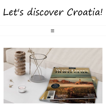
LetsDiscoverCr
Otkrijte Hrvatsku s nama!