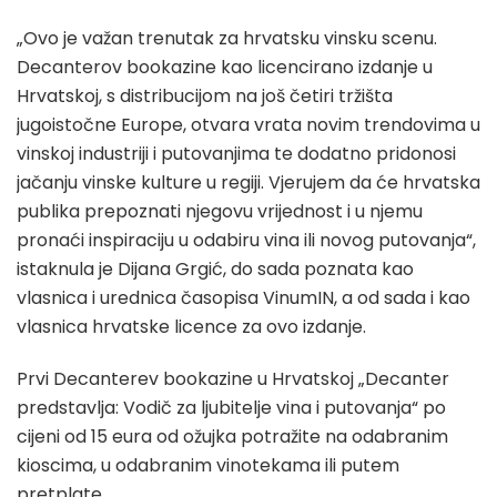
„Ovo je važan trenutak za hrvatsku vinsku scenu.
Decanterov bookazine kao licencirano izdanje u
Hrvatskoj, s distribucijom na još četiri tržišta
jugoistočne Europe, otvara vrata novim trendovima u
vinskoj industriji i putovanjima te dodatno pridonosi
jačanju vinske kulture u regiji. Vjerujem da će hrvatska
publika prepoznati njegovu vrijednost i u njemu
pronaći inspiraciju u odabiru vina ili novog putovanja“,
istaknula je Dijana Grgić, do sada poznata kao
vlasnica i urednica časopisa VinumIN, a od sada i kao
vlasnica hrvatske licence za ovo izdanje.
Prvi Decanterev bookazine u Hrvatskoj „Decanter
predstavlja: Vodič za ljubitelje vina i putovanja“ po
cijeni od 15 eura od ožujka potražite na odabranim
kioscima, u odabranim vinotekama ili putem
pretplate.