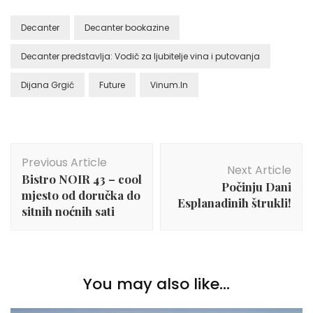
Decanter
Decanter bookazine
Decanter predstavlja: Vodič za ljubitelje vina i putovanja
Dijana Grgić
Future
Vinum.In
Post
Previous Article
Navigation
Next Article
Bistro NOIR 43 – cool
Počinju Dani
mjesto od doručka do
Esplanadinih štrukli!
sitnih noćnih sati
You may also like...