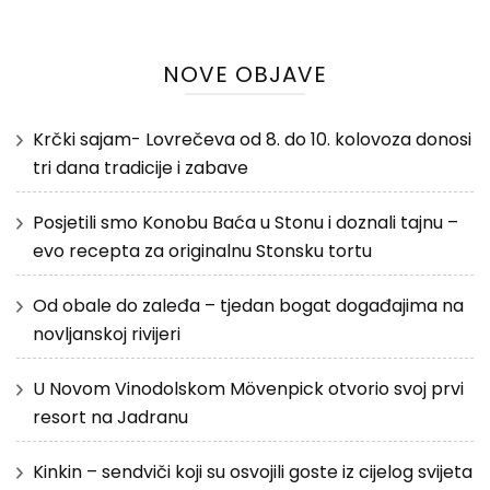
NOVE OBJAVE
Krčki sajam- Lovrečeva od 8. do 10. kolovoza donosi
tri dana tradicije i zabave
Posjetili smo Konobu Baća u Stonu i doznali tajnu –
evo recepta za originalnu Stonsku tortu
Od obale do zaleđa – tjedan bogat događajima na
novljanskoj rivijeri
U Novom Vinodolskom Mövenpick otvorio svoj prvi
resort na Jadranu
Kinkin – sendviči koji su osvojili goste iz cijelog svijeta