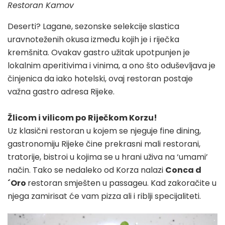
Restoran Kamov
Deserti? Lagane, sezonske selekcije slastica
uravnoteženih okusa između kojih je i riječka
kremšnita. Ovakav gastro užitak upotpunjen je
lokalnim aperitivima i vinima, a ono što oduševljava je
činjenica da iako hotelski, ovaj restoran postaje
važna gastro adresa Rijeke.
Žlicom i vilicom po Riječkom Korzu!
Uz klasični restoran u kojem se njeguje fine dining,
gastronomiju Rijeke čine prekrasni mali restorani,
tratorije, bistroi u kojima se u hrani uživa na ‘umami’
način. Tako se nedaleko od Korza nalazi
Conca d
´Oro
restoran smješten u passageu. Kad zakoračite u
njega zamirisat će vam pizza ali i riblji specijaliteti.