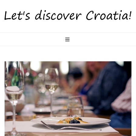
LetsDiscoverCr
Otkrijte Hrvatsku s nama!