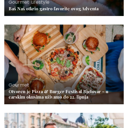
Gourmet
,
Lifestyle
Baš Naš otkrio gastro favorite ovog Adventa
Gourmet
Otvoren je Pizza & Burger Festival Bjelovar – u
carskim okusima uživamo do 22. lipnja