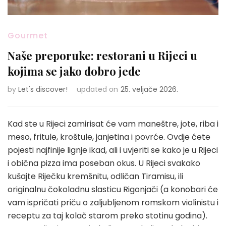
Gourmet
Naše preporuke: restorani u Rijeci u
kojima se jako dobro jede
by
Let's discover!
updated on
25. veljače 2026.
Kad ste u Rijeci zamirisat će vam maneštre, jote, riba i
meso, fritule, kroštule, janjetina i povrće. Ovdje ćete
pojesti najfinije lignje ikad, ali i uvjeriti se kako je u Rijeci
i obična pizza ima poseban okus. U Rijeci svakako
kušajte Riječku kremšnitu, odličan Tiramisu, ili
originalnu čokoladnu slasticu Rigonjači (a konobari će
vam ispričati priču o zaljubljenom romskom violinistu i
receptu za taj kolač starom preko stotinu godina).