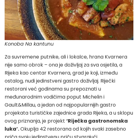
Konoba Na kantunu
Za suvremene putnike, ali i lokalce, hrana Kvarnera
nije samo obrok – ona je doživljaj za sva osjetila, a
Rijeka kao centar Kvarnera, grad je koji, između
ostalog, nudi jedinstveni gastro doživljaj. Riječki
restorani već godinama su prepoznati u
međunarodnim vodičima poput Michelin i
Gault&Millau, a jedan od najpopularnijih gastro
projekata turističke zajednice grada Rijeka, a u sklopu
ovog priznanja, je projekt
‘Riječka gastronomska
luka’.
Okuplja 42 restorana od kojih svaki zasebno
priča svoju jedinstvenu priču stvarajući