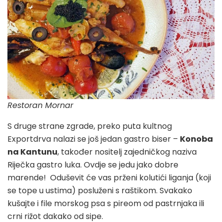
Restoran Mornar
S druge strane zgrade, preko puta kultnog
Exportdrva nalazi se još jedan gastro biser –
Konoba
na Kantunu
, također nositelj zajedničkog naziva
Riječka gastro luka. Ovdje se jedu jako dobre
marende! Oduševit će vas prženi kolutići liganja (koji
se tope u ustima) posluženi s raštikom. Svakako
kušajte i file morskog psa s pireom od pastrnjaka ili
crni rižot dakako od sipe.