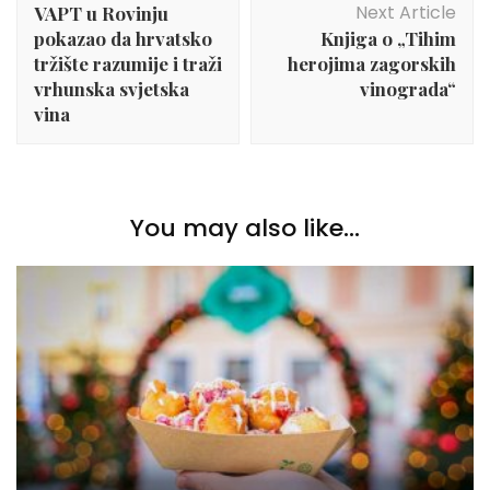
Next Article
VAPT u Rovinju
pokazao da hrvatsko
Knjiga o „Tihim
tržište razumije i traži
herojima zagorskih
vrhunska svjetska
vinograda“
vina
You may also like...