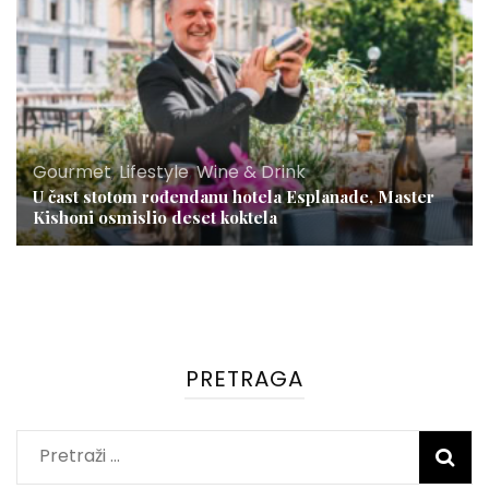
Gourmet
,
Lifestyle
,
Wine & Drink
U čast stotom rođendanu hotela Esplanade, Master
Kishoni osmislio deset koktela
PRETRAGA
Pretraži: