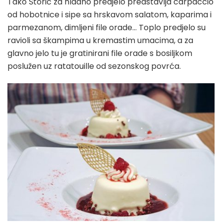
Tako Štorić za hladno predjelo predstavlja carpaccio
od hobotnice i sipe sa hrskavom salatom, kaparima i
parmezanom, dimljeni file orade… Toplo predjelo su
ravioli sa škampima u kremastim umacima, a za
glavno jelo tu je gratinirani file orade s bosiljkom
poslužen uz ratatouille od sezonskog povrća.