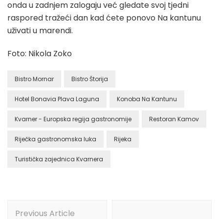
onda u zadnjem zalogaju već gledate svoj tjedni
raspored tražeći dan kad ćete ponovo Na kantunu
uživati u marendi.
Foto: Nikola Zoko
Bistro Mornar
Bistro Štorija
Hotel Bonavia Plava Laguna
Konoba Na Kantunu
Kvarner - Europska regija gastronomije
Restoran Kamov
Riječka gastronomska luka
Rijeka
Turistička zajednica Kvarnera
Post
Previous Article
Navigation