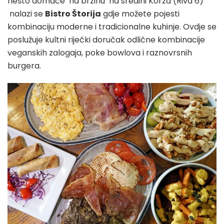
nešto domaće ‘na brzinu’ na sredini Korza (Riva 6)
nalazi se
Bistro Štorija
gdje možete pojesti
kombinaciju moderne i tradicionalne kuhinje. Ovdje se
poslužuje kultni riječki doručak odlične kombinacije
veganskih zalogaja, poke bowlova i raznovrsnih
burgera.