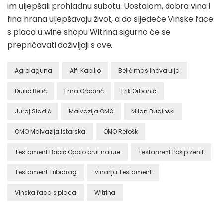
im uljepšali prohladnu subotu. Uostalom, dobra vina i
fina hrana uljepšavaju život, a do sljedeće Vinske face
s placa u wine shopu Witrina sigurno će se
prepričavati doživljaji s ove.
Agrolaguna
Alfi Kabiljo
Belić maslinova ulja
Duilio Belić
Ema Orbanić
Erik Orbanić
Juraj Sladić
Malvazija OMO
Milan Budinski
OMO Malvazija istarska
OMO Refošk
Testament Babić Opolo brut nature
Testament Pošip Zenit
Testament Tribidrag
vinarija Testament
Vinska faca s placa
Witrina