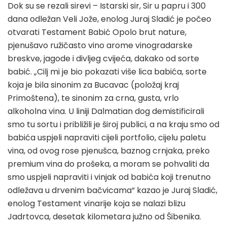
Dok su se rezali sirevi – Istarski sir, Sir u papru i 300
dana odležan Veli Jože, enolog Juraj Sladić je počeo
otvarati Testament Babić Opolo brut nature,
pjenušavo ružičasto vino arome vinogradarske
breskve, jagode i divljeg cvijeća, dakako od sorte
babić. „Cilj mi je bio pokazati više lica babića, sorte
koja je bila sinonim za Bucavac (položaj kraj
Primoštena), te sinonim za crna, gusta, vrlo
alkoholna vina. U liniji Dalmatian dog demistificirali
smo tu sortu i približili je široj publici, a na kraju smo od
babića uspjeli napraviti cijeli portfolio, cijelu paletu
vina, od ovog rose pjenušca, baznog crnjaka, preko
premium vina do prošeka, a moram se pohvaliti da
smo uspjeli napraviti i vinjak od babića koji trenutno
odležava u drvenim bačvicama“ kazao je Juraj Sladić,
enolog Testament vinarije koja se nalazi blizu
Jadrtovca, desetak kilometara južno od Šibenika.