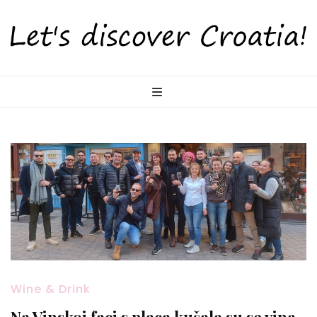
LetsDiscoverCr
Otkrijte Hrvatsku s nama!
Wine & Drink