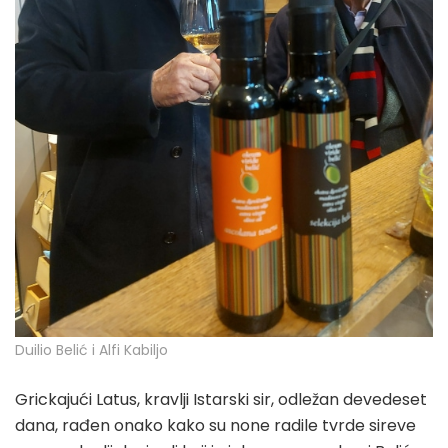
Duilio Belić i Alfi Kabiljo
Grickajući Latus, kravlji Istarski sir, odležan devedeset
dana, rađen onako kako su none radile tvrde sireve