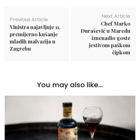
Post
Next Article
Navigation
Previous Article
Chef Marko
Vinistra najavljuje 11.
Đurašević u Maredu
premijerno kušanje
iznenadio goste
mladih malvazija u
jestivom paškom
Zagrebu
čipkom
You may also like...