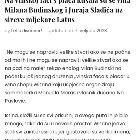
Na Vinskoj faci s placa kušala su se vina
Milana Budinskog i Juraja Sladića uz
sireve mljekare Latus
by
Let's discover!
updated on
7. veljače 2023.
„Ne mogu se napraviti velike stvari ako se ne počne
od malih i ne mogu se napraviti velike stvari ako se
na pazi na male“ rekao enolog Milan Budinski na
početku još jednog druženja „Vinska faca s placa“ u
wine shopu Witrina koju uspješno organiziraju
sommelierka Manuela Maras i vlasnik dućana Ivo
Pavlović.
Istina, složili su se svi prisutni, a ovoga puta ih je bilo
mnogo, tako da su u nevelik prostor Witrine jedva
stali svi zainteresirani, jer gostovala su velika imena,
predstavljajući svoja velika vina i sireve: već