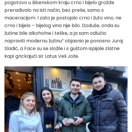
pogotovo u šibenskom kraju crno i bijelo grožđe
prerađivalo na isti način, bez preše, samo s
maceracijom. I zato je postojalo crno i žuto vino, ne
crno i bijelo – bijelog vina nije bilo. Doduše, onda su
žutine bile alkoholne i teške, a ja sam odlučio
napraviti modernu žutinu“ objasnio je ponosno Juraj
Sladić, a Face su se složile i s guštom ispijale zlatne
kapi grickajući sir Latus Veli Jože.