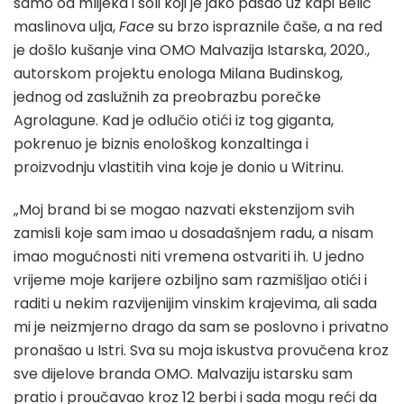
samo od mlijeka i soli koji je jako pasao uz kapi Belić
maslinova ulja,
Face
su brzo ispraznile čaše, a na red
je došlo kušanje vina OMO Malvazija Istarska, 2020.,
autorskom projektu enologa Milana Budinskog,
jednog od zaslužnih za preobrazbu porečke
Agrolagune. Kad je odlučio otići iz tog giganta,
pokrenuo je biznis enološkog konzaltinga i
proizvodnju vlastitih vina koje je donio u Witrinu.
„Moj brand bi se mogao nazvati ekstenzijom svih
zamisli koje sam imao u dosadašnjem radu, a nisam
imao mogućnosti niti vremena ostvariti ih. U jedno
vrijeme moje karijere ozbiljno sam razmišljao otići i
raditi u nekim razvijenijim vinskim krajevima, ali sada
mi je neizmjerno drago da sam se poslovno i privatno
pronašao u Istri. Sva su moja iskustva provučena kroz
sve dijelove branda OMO. Malvaziju istarsku sam
pratio i proučavao kroz 12 berbi i sada mogu reći da