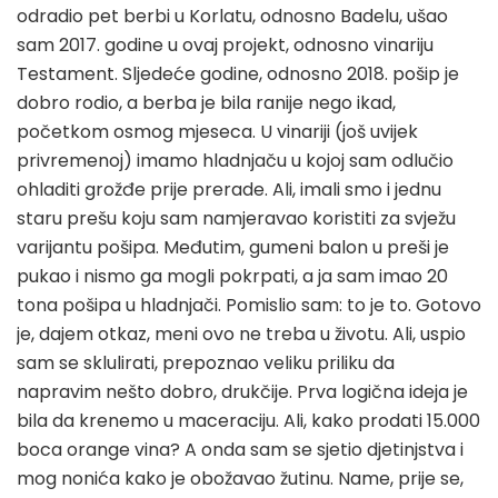
odradio pet berbi u Korlatu, odnosno Badelu, ušao
sam 2017. godine u ovaj projekt, odnosno vinariju
Testament. Sljedeće godine, odnosno 2018. pošip je
dobro rodio, a berba je bila ranije nego ikad,
početkom osmog mjeseca. U vinariji (još uvijek
privremenoj) imamo hladnjaču u kojoj sam odlučio
ohladiti grožđe prije prerade. Ali, imali smo i jednu
staru prešu koju sam namjeravao koristiti za svježu
varijantu pošipa. Međutim, gumeni balon u preši je
pukao i nismo ga mogli pokrpati, a ja sam imao 20
tona pošipa u hladnjači. Pomislio sam: to je to. Gotovo
je, dajem otkaz, meni ovo ne treba u životu. Ali, uspio
sam se sklulirati, prepoznao veliku priliku da
napravim nešto dobro, drukčije. Prva logična ideja je
bila da krenemo u maceraciju. Ali, kako prodati 15.000
boca orange vina? A onda sam se sjetio djetinjstva i
mog nonića kako je obožavao žutinu. Name, prije se,