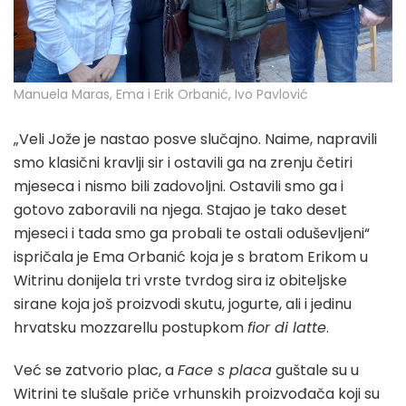
Manuela Maras, Ema i Erik Orbanić, Ivo Pavlović
„Veli Jože je nastao posve slučajno. Naime, napravili
smo klasični kravlji sir i ostavili ga na zrenju četiri
mjeseca i nismo bili zadovoljni. Ostavili smo ga i
gotovo zaboravili na njega. Stajao je tako deset
mjeseci i tada smo ga probali te ostali oduševljeni“
ispričala je Ema Orbanić koja je s bratom Erikom u
Witrinu donijela tri vrste tvrdog sira iz obiteljske
sirane koja još proizvodi skutu, jogurte, ali i jedinu
hrvatsku mozzarellu postupkom
fior di latte
.
Već se zatvorio plac, a
Face s placa
guštale su u
Witrini te slušale priče vrhunskih proizvođača koji su