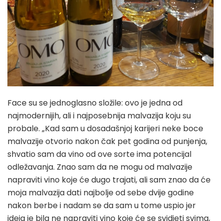
Face su se jednoglasno složile: ovo je jedna od
najmodernijih, ali i najposebnija malvazija koju su
probale. „Kad sam u dosadašnjoj karijeri neke boce
malvazije otvorio nakon čak pet godina od punjenja,
shvatio sam da vino od ove sorte ima potencijal
odležavanja. Znao sam da ne mogu od malvazije
napraviti vino koje će dugo trajati, ali sam znao da će
moja malvazija dati najbolje od sebe dvije godine
nakon berbe i nadam se da sam u tome uspio jer
ideja je bila ne napraviti vino koje će se svidjeti svima,