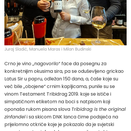
Juraj Sladić, Manuela Maras i Milan Budinski
Crno je vino „nagovorilo“ face da posegnu za
konkretnijim okusima sira, pa se oduševljeno grickao
Latus Sir u papru, odležan 150 dana, a, čaše koje su
već bile „obojene“ crnim kapljicama, punile su se
vinom Testament Tribidrag 2019. koje se ističe i
simpatičnom etiketom na boci s natpisom koji
oponaša rukom pisana slova
Tribidrag is the original
zinfandel
i sa skicom DNK lanca čime podsjeća na
prijelomno otkriće koje je pokazalo da je svjetski