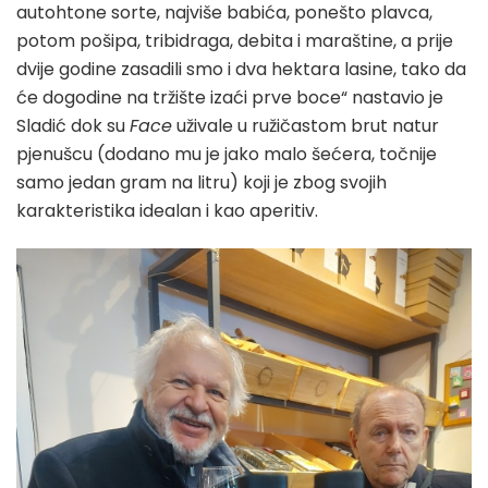
autohtone sorte, najviše babića, ponešto plavca,
potom pošipa, tribidraga, debita i maraštine, a prije
dvije godine zasadili smo i dva hektara lasine, tako da
će dogodine na tržište izaći prve boce“ nastavio je
Sladić dok su
Face
uživale u ružičastom brut natur
pjenušcu (dodano mu je jako malo šećera, točnije
samo jedan gram na litru) koji je zbog svojih
karakteristika idealan i kao aperitiv.