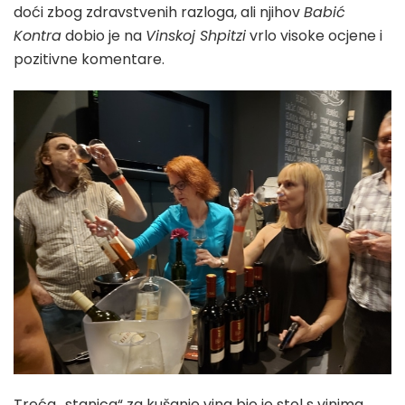
doći zbog zdravstvenih razloga, ali njihov
Babić
Kontra
dobio je na
Vinskoj Shpitzi
vrlo visoke ocjene i
pozitivne komentare.
Treća „stanica“ za kušanje vina bio je stol s vinima