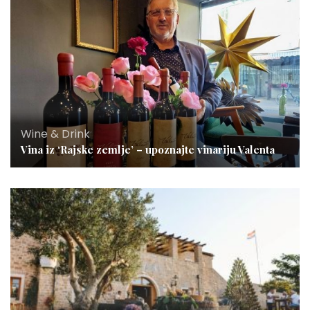
Wine & Drink
Vina iz ‘Rajske zemlje’ – upoznajte vinariju Valenta