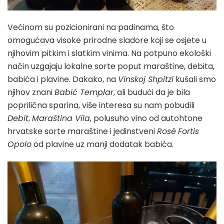
Većinom su pozicionirani na padinama, što
omogućava visoke prirodne sladore koji se osjete u
njihovim pitkim i slatkim vinima. Na potpuno ekološki
način uzgajaju lokalne sorte poput maraštine, debita,
babića i plavine. Dakako, na
Vinskoj Shpitzi
kušali smo
njihov znani
Babić Templar
, ali budući da je bila
poprilična sparina, više interesa su nam pobudili
Debit
,
Maraština Vila
, polusuho vino od autohtone
hrvatske sorte maraštine i jedinstveni
Rosé
Fortis
Opolo
od plavine uz manji dodatak babića.