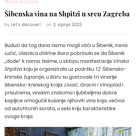
Wine & Drink
Šibenska vina na Shpitzi u srcu Zagreba
by
Let's discover!
on
3. srpnja 2023.
Budući da tog dana nismo mogli otići u Šibenik, Irena
Lučić, vlasnica
diWine Bara
pobrinula se da Šibenik
„dođe“ k nama. Naime, u sklopu manifestacije
Vinska
Shpitza
koju je organizirala uz podršku
TZ Šibensko-
kninske županije
, u
Baru
su gostovale tri vinarije
šibensko-kninskog kraja:
Livaić
,
Gracin
i
Vinoplod
i
prisutnima, vinskim znalcima i ljubiteljima dobre
kapljice omogućili kušanje njihovih vina koja, većina
od autohtonih sorata, u sebi kriju karakteristike
ovoga kraja.