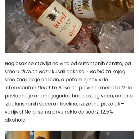
Naglasak se stavlja na vina od autohtonih sorata, pa
smo u
diWine Baru
kušali dakako –
Babić
za kojeg
smo znali da je odličan, a potom njihov vrlo
interesantan
Debit
te
Rosé
od plavine i merlota. Vrlo
privlačne je arome jagoda i bobičastog voća, odlično
izbalansiranih šećera i kiselina, izuzetno pitko ali –
varljivo! Ne bi se na prvu reklo da sadrži 12,5%
alkohola.