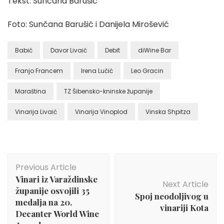
Tekst: Sunčana Barušić
Foto: Sunčana Barušić i Danijela Mirošević
Babić
Davor Livaić
Debit
diWine Bar
Franjo Francem
Irena Lučić
Leo Gracin
Maraština
TZ Šibensko-kninske županije
Vinarija Livaić
Vinarija Vinoplod
Vinska Shpitza
Post
Previous Article
Navigation
Vinari iz Varaždinske
Next Article
županije osvojili 35
Spoj neodoljivog u
medalja na 20.
vinariji Kota
Decanter World Wine