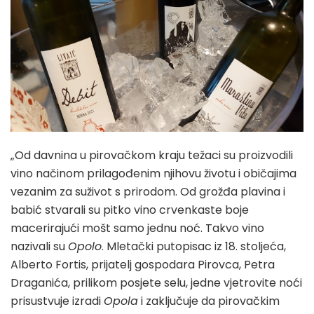
„Od davnina u pirovačkom kraju težaci su proizvodili
vino načinom prilagođenim njihovu životu i običajima
vezanim za suživot s prirodom. Od grožđa plavina i
babić stvarali su pitko vino crvenkaste boje
macerirajući mošt samo jednu noć. Takvo vino
nazivali su
Opolo
. Mletački putopisac iz 18. stoljeća,
Alberto Fortis, prijatelj gospodara Pirovca, Petra
Draganića, prilikom posjete selu, jedne vjetrovite noći
prisustvuje izradi
Opola
i zaključuje da pirovačkim