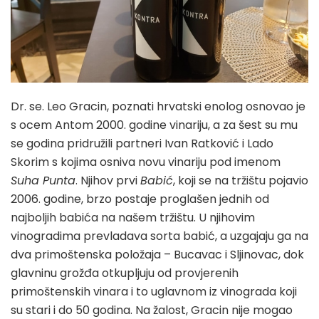
Dr. se. Leo Gracin, poznati hrvatski enolog osnovao je
s ocem Antom 2000. godine vinariju, a za šest su mu
se godina pridružili partneri Ivan Ratković i Lado
Skorim s kojima osniva novu vinariju pod imenom
Suha Punta
. Njihov prvi
Babić
, koji se na tržištu pojavio
2006. godine, brzo postaje proglašen jednih od
najboljih babića na našem tržištu. U njihovim
vinogradima prevladava sorta babić, a uzgajaju ga na
dva primoštenska položaja – Bucavac i Sljinovac, dok
glavninu grožđa otkupljuju od provjerenih
primoštenskih vinara i to uglavnom iz vinograda koji
su stari i do 50 godina. Na žalost, Gracin nije mogao