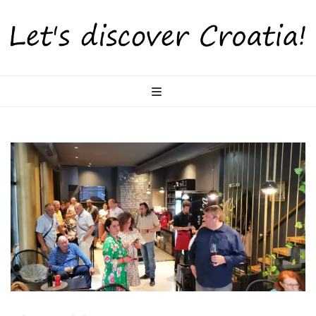
LetsDiscoverCr
Otkrijte Hrvatsku s nama!