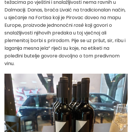
težacima po vještini i snalažljivosti nema ravnih u
Dalmaciji. Danas, braća Livaić na tradicionalan način,
u sjećanje na Fortisa koji je Pirovac doveo na mapu
Europe, proizvode jednonoćni
rosé
koji govori o
snalažljivosti njihovih predaka u toj vječnoj ali
plemenitoj borbi s prirodom. Pije se uz pršut, sir, ribu i
laganija mesna jela“ riječi su koje, na etiketi na
poleđini butelje govore dovoljno o tom predivnom
vinu.