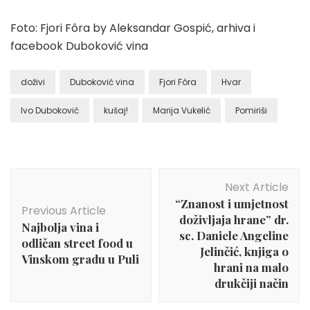
Foto: Fjori Fôra by Aleksandar Gospić, arhiva i
facebook Duboković vina
doživi
Duboković vina
Fjori Fôra
Hvar
Ivo Duboković
kušaj!
Marija Vukelić
Pomiriši
Post
Next Article
Navigation
“Znanost i umjetnost
Previous Article
doživljaja hrane” dr.
Najbolja vina i
sc. Daniele Angeline
odličan street food u
Jelinčić, knjiga o
Vinskom gradu u Puli
hrani na malo
drukčiji način