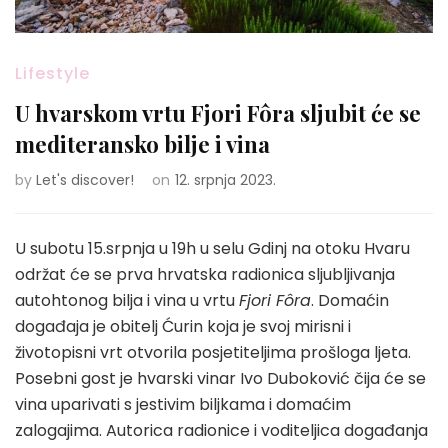
Lifestyle
U hvarskom vrtu Fjori Fôra sljubit će se
mediteransko bilje i vina
by
Let's discover!
on
12. srpnja 2023.
U subotu 15.srpnja u 19h u selu Gdinj na otoku Hvaru
održat će se prva hrvatska radionica sljubljivanja
autohtonog bilja i vina u vrtu
Fjori Fôra
. Domaćin
događaja je obitelj Ćurin koja je svoj mirisni i
životopisni vrt otvorila posjetiteljima prošloga ljeta.
Posebni gost je hvarski vinar Ivo Duboković čija će se
vina uparivati s jestivim biljkama i domaćim
zalogajima. Autorica radionice i voditeljica događanja