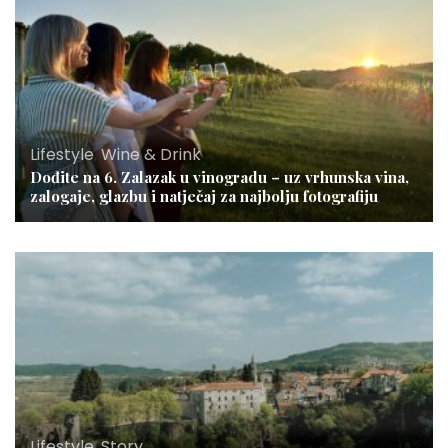
Lifestyle
,
Wine & Drink
Dođite na 6. Zalazak u vinogradu – uz vrhunska vina,
zalogaje, glazbu i natječaj za najbolju fotografiju
Lifestyle
,
Story