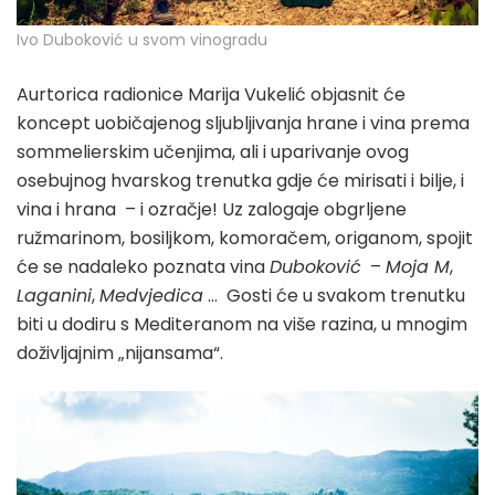
Ivo Duboković u svom vinogradu
Aurtorica radionice Marija Vukelić objasnit će
koncept uobičajenog sljubljivanja hrane i vina prema
sommelierskim učenjima, ali i uparivanje ovog
osebujnog hvarskog trenutka gdje će mirisati i bilje, i
vina i hrana – i ozračje! Uz zalogaje obgrljene
ružmarinom, bosiljkom, komoračem, origanom, spojit
će se nadaleko poznata vina
Duboković
–
Moja M
,
Laganini
,
Medvjedica
… Gosti će u svakom trenutku
biti u dodiru s Mediteranom na više razina, u mnogim
doživljajnim „nijansama“.