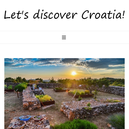
LetsDiscoverCr
Otkrijte Hrvatsku s nama!