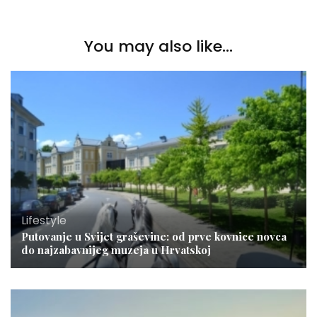
You may also like...
Lifestyle
Putovanje u Svijet graševine: od prve kovnice novca
do najzabavnijeg muzeja u Hrvatskoj