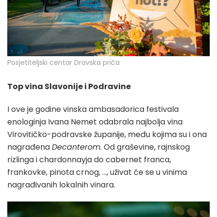
Posjetiteljski centar Dravska priča
Top vina Slavonije i Podravine
I ove je godine vinska ambasadorica festivala
enologinja Ivana Nemet odabrala najbolja vina
Virovitičko-podravske županije, među kojima su i ona
nagrađena
Decanterom
. Od graševine, rajnskog
rizlinga i chardonnayja do cabernet franca,
frankovke, pinota crnog, …, uživat će se u vinima
nagrađivanih lokalnih vinara.