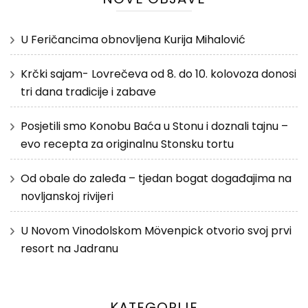
U Feričancima obnovljena Kurija Mihalović
Krčki sajam- Lovrečeva od 8. do 10. kolovoza donosi
tri dana tradicije i zabave
Posjetili smo Konobu Baća u Stonu i doznali tajnu –
evo recepta za originalnu Stonsku tortu
Od obale do zaleđa – tjedan bogat događajima na
novljanskoj rivijeri
U Novom Vinodolskom Mövenpick otvorio svoj prvi
resort na Jadranu
KATEGORIJE