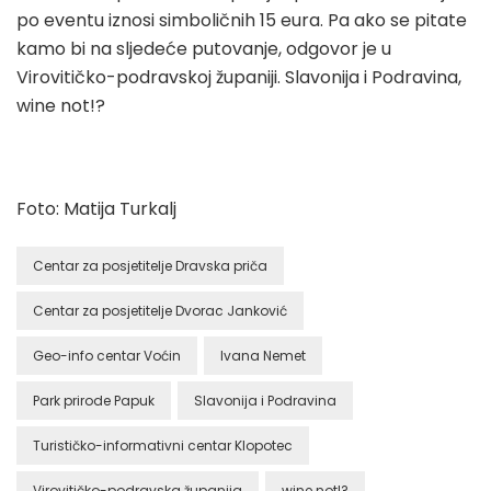
po eventu iznosi simboličnih 15 eura. Pa ako se pitate
kamo bi na sljedeće putovanje, odgovor je u
Virovitičko-podravskoj županiji. Slavonija i Podravina,
wine not!?
Foto: Matija Turkalj
Centar za posjetitelje Dravska priča
Centar za posjetitelje Dvorac Janković
Geo-info centar Voćin
Ivana Nemet
Park prirode Papuk
Slavonija i Podravina
Turističko-informativni centar Klopotec
Virovitičko-podravska županija
wine not!?