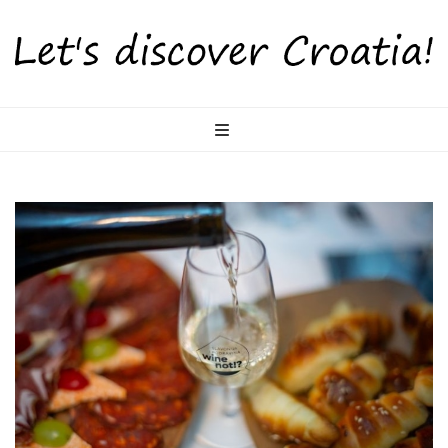
LetsDiscoverCr
Otkrijte Hrvatsku s nama!