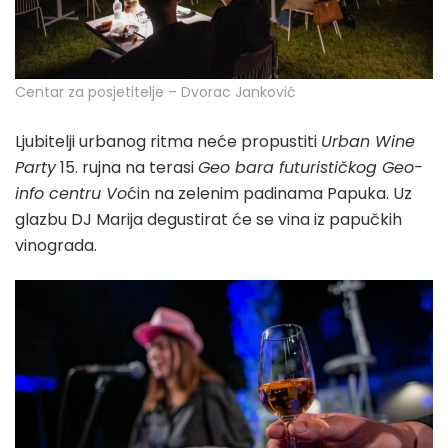
Centar za posjetitelje – Dvorac Janković
Ljubitelji urbanog ritma neće propustiti
Urban Wine
Party
15. rujna na terasi
Geo bara futurističkog Geo-
info centru Vo
ćin na zelenim padinama Papuka. Uz
glazbu DJ Marija degustirat će se vina iz papučkih
vinograda.