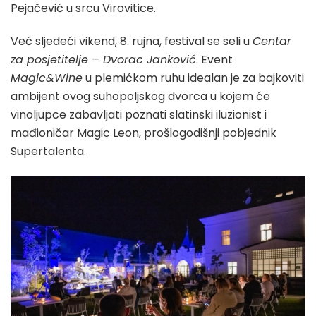
Pejačević u srcu Virovitice.
Već sljedeći vikend, 8. rujna, festival se seli u
Centar
za posjetitelje – Dvorac Janković
. Event
Magic&Wine
u plemićkom ruhu idealan je za bajkoviti
ambijent ovog suhopoljskog dvorca u kojem će
vinoljupce zabavljati poznati slatinski iluzionist i
mađioničar Magic Leon, prošlogodišnji pobjednik
Supertalenta.