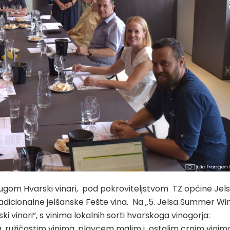
rugom Hvarski vinari, pod pokroviteljstvom TZ općine Jels
tradicionalne jelšanske Fešte vina. Na „5. Jelsa Summer Wi
ki vinari“, s vinima lokalnih sorti hvarskoga vinogorja:
, ružičastim vinima, plavcem malim i ostalim crnim vinim