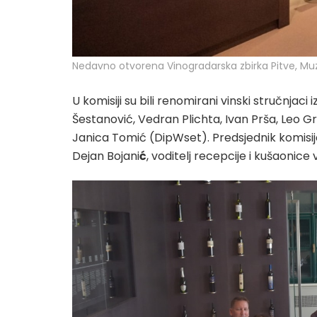
Nedavno otvorena Vinogradarska zbirka Pitve, Mu
U komisiji su bili renomirani vinski stručnjaci 
Šestanović, Vedran Plichta, Ivan Prša, Leo Gr
Janica Tomić (DipWset). Predsjednik komisije b
Dejan Bojani
ć
, voditelj recepcije i kušaonice