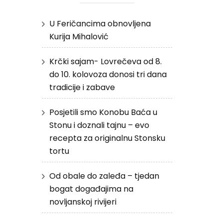
U Feričancima obnovljena
Kurija Mihalović
Krčki sajam- Lovrečeva od 8.
do 10. kolovoza donosi tri dana
tradicije i zabave
Posjetili smo Konobu Baća u
Stonu i doznali tajnu – evo
recepta za originalnu Stonsku
tortu
Od obale do zaleđa – tjedan
bogat događajima na
novljanskoj rivijeri