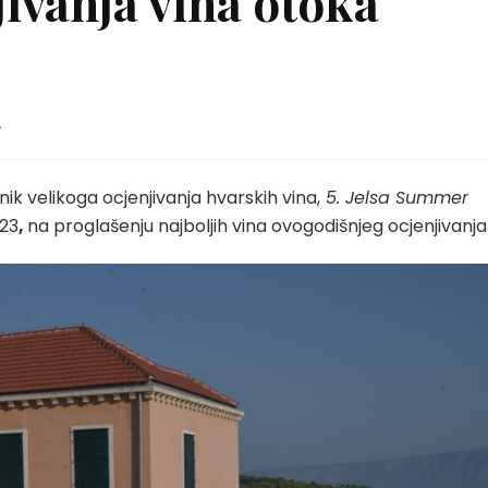
jivanja vina otoka
.
ik velikoga ocjenjivanja hvarskih vina,
5. Jelsa Summer
023
,
na proglašenju najboljih vina ovogodišnjeg ocjenjivanja