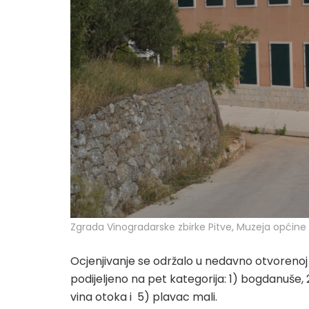
Zgrada Vinogradarske zbirke Pitve, Muzeja općine 
Ocjenjivanje se održalo u nedavno otvoreno
podijeljeno na pet kategorija: 1) bogdanuše, 2
vina otoka i 5) plavac mali.