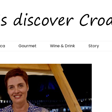
rCroatia
ica
Gourmet
Wine & Drink
Story