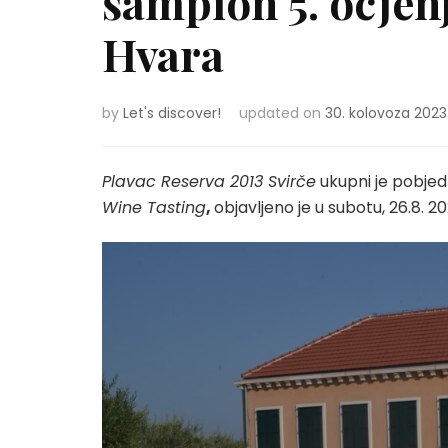
šampion 5. ocjen
Hvara
by
Let's discover!
updated on
30. kolovoza 2023
Plavac Reserva 2013 Svirče
ukupni je pobjedn
Wine Tasting
,
objavljeno je u subotu, 26.8. 2