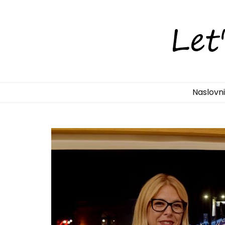
LetsDiscove
Otkrijte Hrvatsku s nama!
Naslovn