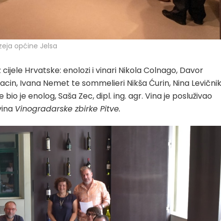
zeja općine Jelsa
iz cijele Hrvatske: enolozi i vinari Nikola Colnago, Davor
acin, Ivana Nemet te sommelieri Nikša Ćurin, Nina Levičnik
io je enolog, Saša Zec, dipl. ing. agr. Vina je posluživao
 vina
Vinogradarske zbirke Pitve.