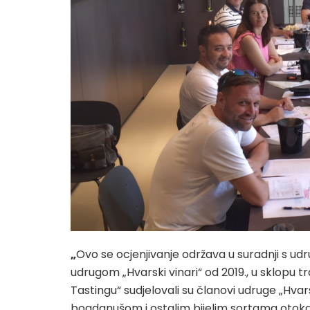
„
Ovo se ocjenjivanje održava u suradnji s ud
udrugom „Hvarski vinari“ od 2019., u sklopu 
Tastingu“ sudjelovali su članovi udruge „Hvars
bogdanušom i ostalim bijelim sortama otoka