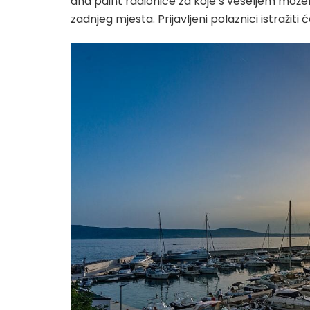
and paint radionice za koje s veseljem mož
zadnjeg mjesta. Prijavljeni polaznici istražiti