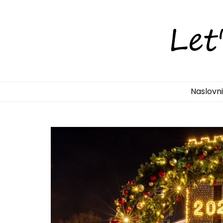
LetsDiscove
Otkrijte Hrvatsku s nama!
Naslovn