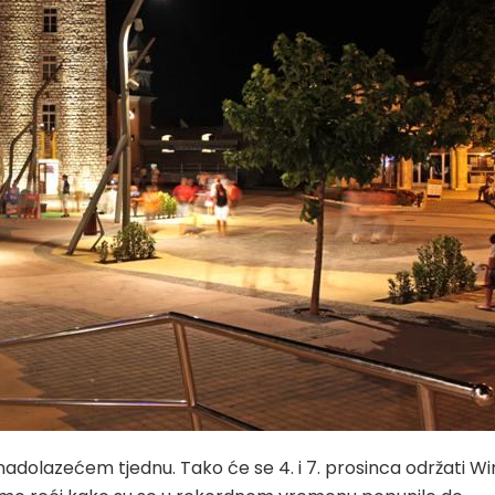
nadolazećem tjednu. Tako će se 4. i 7. prosinca održati W