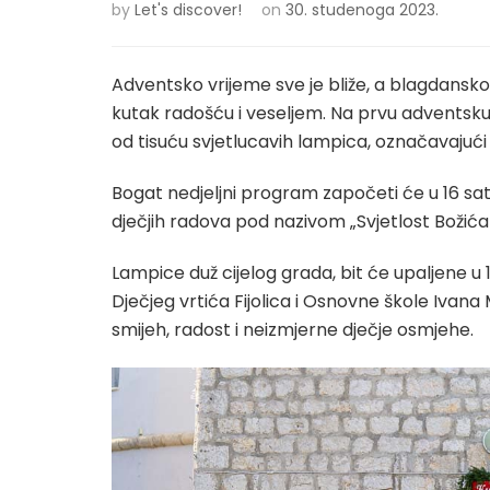
by
Let's discover!
on
30. studenoga 2023.
Adventsko vrijeme sve je bliže, a blagdansko 
kutak radošću i veseljem. Na prvu adventsku
od tisuću svjetlucavih lampica, označavaju
Bogat nedjeljni program započeti će u 16 sati
dječjih radova pod nazivom „Svjetlost Božića 
Lampice duž cijelog grada, bit će upaljene u 
Dječjeg vrtića Fijolica i Osnovne škole Ivana
smijeh, radost i neizmjerne dječje osmjehe.