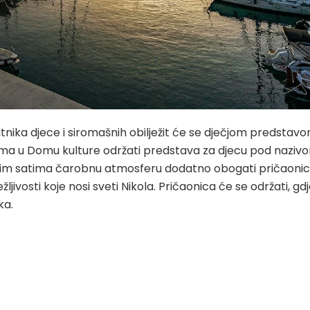
tnika djece i siromašnih obilježit će se dječjom predstavo
tima u Domu kulture održati predstava za djecu pod naziv
vnim satima čarobnu atmosferu dodatno obogati pričaoni
ivosti koje nosi sveti Nikola. Pričaonica će se održati, gd
ka.