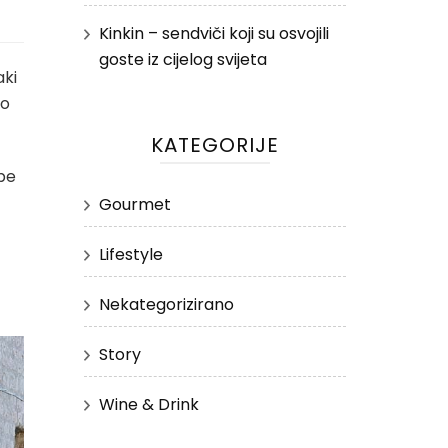
Kinkin – sendviči koji su osvojili
goste iz cijelog svijeta
aki
no
KATEGORIJE
žbe
Gourmet
Lifestyle
Nekategorizirano
Story
Wine & Drink