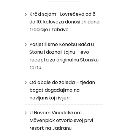
Krčki sajam- Lovrečeva od 8.
do 10. kolovoza donosi tri dana
tradicije i zabave
Posjetili smo Konobu Baća u
Stonu i doznali tajnu – evo
recepta za originalnu Stonsku
tortu
Od obale do zaleđa – tjedan
bogat događajima na
novljanskoj rivijeri
U Novom Vinodolskom
Mövenpick otvorio svoj prvi
resort na Jadranu