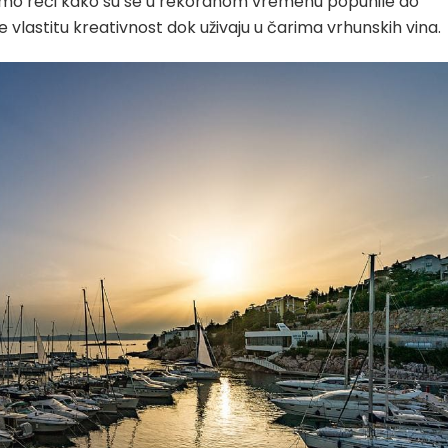
emo reći kako su se u rekordnom vremenu popunile do
 će vlastitu kreativnost dok uživaju u čarima vrhunskih vina.