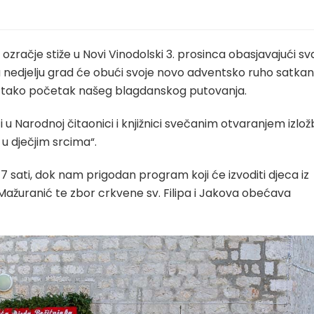
ozračje stiže u Novi Vinodolski 3. prosinca obasjavajući sv
 nedjelju grad će obući svoje novo adventsko ruho satka
ći tako početak našeg blagdanskog putovanja.
 u Narodnoj čitaonici i knjižnici svečanim otvaranjem izlo
u dječjim srcima“.
17 sati, dok nam prigodan program koji će izvoditi djeca iz
 Mažuranić te zbor crkvene sv. Filipa i Jakova obećava