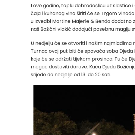
I ove godine, toplu dobrodošlicu uz slastice i
čaja i kuhanog vina širiti će se Trgom Vinodo
u izvedbi Martine Majerle & Benda dodatno z
naš Božićni vlakić dodajući posebnu magiju sv
U nedjelju će se otvoriti i našim najmlađima 
Turnac ovaj put biti će spavaća soba Djeda B
koje će se održati tijekom prosinca. Tu će Dj
mogao dostaviti darove. Kuća Djeda Božićnja
srijede do nedjelje od 13 do 20 sati.