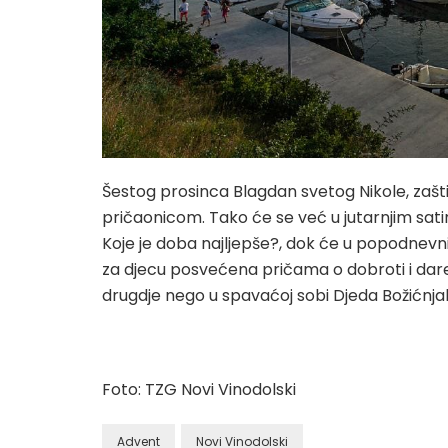
Šestog prosinca Blagdan svetog Nikole, zašti
pričaonicom. Tako će se već u jutarnjim sa
Koje je doba najljepše?, dok će u popodne
za djecu posvećena pričama o dobroti i darežlj
drugdje nego u spavaćoj sobi Djeda Božićnja
Foto: TZG Novi Vinodolski
Advent
Novi Vinodolski