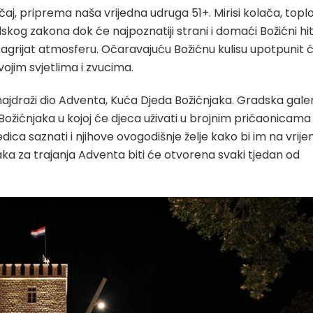
 čaj, priprema naša vrijedna udruga 51+. Mirisi kolača, topl
lskog zakona dok će najpoznatiji strani i domaći Božićni hi
agrijat atmosferu. Očaravajuću Božićnu kulisu upotpunit ć
ojim svjetlima i zvucima.
najdraži dio Adventa, Kuća Djeda Božićnjaka. Gradska galer
ožićnjaka u kojoj će djeca uživati u brojnim pričaonicama
edica saznati i njihove ovogodišnje želje kako bi im na vrij
ka za trajanja Adventa biti će otvorena svaki tjedan od