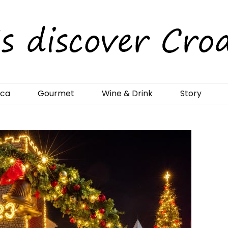
rCroatia
ica
Gourmet
Wine & Drink
Story