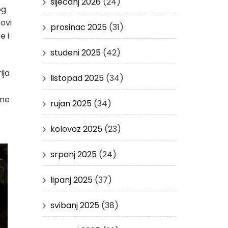
siječanj 2026
(24)
og
tovi
prosinac 2025
(31)
e i
studeni 2025
(42)
ija
listopad 2025
(34)
eme
rujan 2025
(34)
kolovoz 2025
(23)
srpanj 2025
(24)
lipanj 2025
(37)
svibanj 2025
(38)