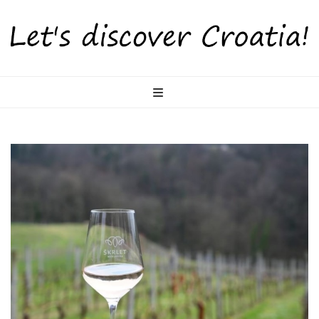
LetsDiscoverCr
Otkrijte Hrvatsku s nama!