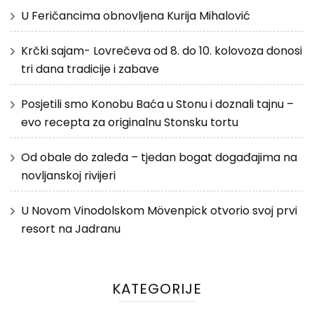
U Feričancima obnovljena Kurija Mihalović
Krčki sajam- Lovrečeva od 8. do 10. kolovoza donosi
tri dana tradicije i zabave
Posjetili smo Konobu Baća u Stonu i doznali tajnu –
evo recepta za originalnu Stonsku tortu
Od obale do zaleđa – tjedan bogat događajima na
novljanskoj rivijeri
U Novom Vinodolskom Mövenpick otvorio svoj prvi
resort na Jadranu
KATEGORIJE