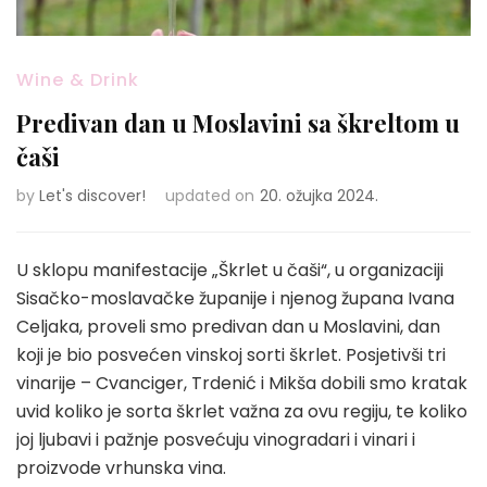
Wine & Drink
Predivan dan u Moslavini sa škreltom u
čaši
by
Let's discover!
updated on
20. ožujka 2024.
U sklopu manifestacije „Škrlet u čaši“, u organizaciji
Sisačko-moslavačke županije i njenog župana Ivana
Celjaka, proveli smo predivan dan u Moslavini, dan
koji je bio posvećen vinskoj sorti škrlet. Posjetivši tri
vinarije – Cvanciger, Trdenić i Mikša dobili smo kratak
uvid koliko je sorta škrlet važna za ovu regiju, te koliko
joj ljubavi i pažnje posvećuju vinogradari i vinari i
proizvode vrhunska vina.