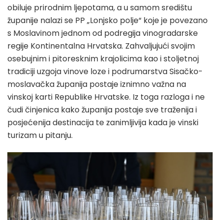
obiluje prirodnim ljepotama, a u samom središtu
županije nalazi se PP „Lonjsko polje“ koje je povezano
s Moslavinom jednom od podregija vinogradarske
regije Kontinentalna Hrvatska. Zahvaljujući svojim
osebujnim i pitoresknim krajolicima kao i stoljetnoj
tradiciji uzgoja vinove loze i podrumarstva Sisačko-
moslavačka županija postaje iznimno važna na
vinskoj karti Republike Hrvatske. Iz toga razloga i ne
čudi činjenica kako županija postaje sve traženija i
posjećenija destinacija te zanimljivija kada je vinski
turizam u pitanju.