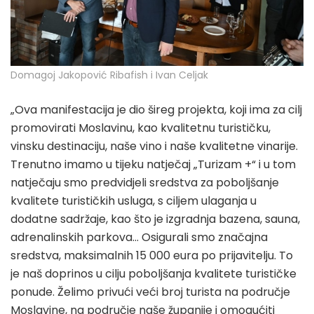
Domagoj Jakopović Ribafish i Ivan Celjak
„Ova manifestacija je dio šireg projekta, koji ima za cilj
promovirati Moslavinu, kao kvalitetnu turističku,
vinsku destinaciju, naše vino i naše kvalitetne vinarije.
Trenutno imamo u tijeku natječaj „Turizam +“ i u tom
natječaju smo predvidjeli sredstva za poboljšanje
kvalitete turističkih usluga, s ciljem ulaganja u
dodatne sadržaje, kao što je izgradnja bazena, sauna,
adrenalinskih parkova… Osigurali smo značajna
sredstva, maksimalnih 15 000 eura po prijavitelju. To
je naš doprinos u cilju poboljšanja kvalitete turističke
ponude. Želimo privući veći broj turista na područje
Moslavine, na područje naše županije i omogućiti