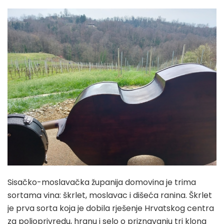
Sisačko-moslavačka županija domovina je trima
sortama vina: škrlet, moslavac i dišeća ranina. Škrlet
je prva sorta koja je dobila rješenje Hrvatskog centra
za poljoprivredu, hranu i selo o priznavanju tri klona