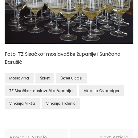
Foto: TZ Sisačko-moslavačke županije i Sunčana
Barušić
Moslavina
Škrlet
Škrlet u čaši
TZ Sisačko-moslavačka županija
Vinarija Cvanciger
Vinarija Mikša
Vinarija Trdenić
Post
Previous Article
Next Article