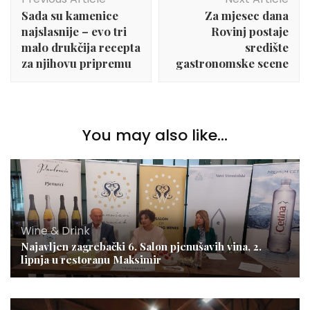
Navigation
Sada su kamenice
Za mjesec dana
najslasnije – evo tri
Rovinj postaje
malo drukčija recepta
središte
za njihovu pripremu
gastronomske scene
You may also like...
Wine & Drink
Najavljen zagrebački 6. Salon pjenušavih vina, 2.
lipnja u restoranu Maksimir