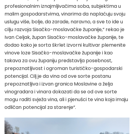
profesionalnim iznajmljivačima soba, subjektima u
malim gospodarstvima, vinarima da naplaćuju svoju
uslugu više, bolje, da zarade, naravno, a sve to ide u
cilju razvoja Sisačko-moslavačke županije,“ rekao je
Ivan Celjak, župan Sisačko-moslavačke županije, te
dodao kako je sorta škrlet izvorni kultivar plemenite
vinove loze Sisačko-moslavačke županije i kao
takava za ovu županiju predstavlja posebnost,
prepoznatljivost i ogroman turističko-gospodarski
potencijal. Cilj je da vina od ove sorte postanu
prepoznatljiva i izvan granica Moslavine a želja
vinogradara i vinara dokazati da se od ove sorte
mogu raditi svježa vina, ali i pjenušci te vina koja imaju
odličan potencijal za starenje“.