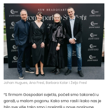
Johan Hugues, Ana Fresl, Barbara Kolar i Željo Fresl
“S firmom Gospodari svjetla, počeli smo takoreći u
garaži, u malom pogonu. Kako smo rasli i kako nas je
bilo sve više tako smo i prelazili u nove poslovne