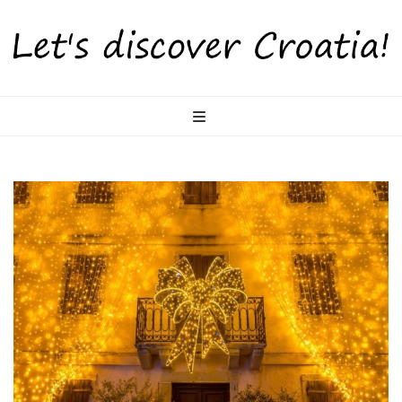
LetsDiscoverCr
Otkrijte Hrvatsku s nama!