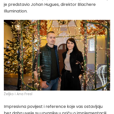
je predstavio Johan Hugues, direktor Blachere
Illumination.
Željko i Ana Fresl
Impresivna povijest i reference koje vas ostavljaju
bez daha uvele su uzvanike u priču o implementaciji