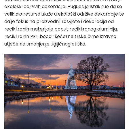
ekološki održivih dekoracija. Hugues je istaknuo da se
velik dio resursa ulaže u ekološki održive dekoracije te
da je fokus na proizvodnji rasvjete i dekoracija od
recikliranih materijala poput recikliranog aluminija,
recikliranih PET boca i šećerne trske čime izravno
utječe na smanjenje ugljičnog otiska.