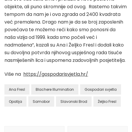
objekte, ali puno skromnije od ovog. Rastemo takvim
tempom da nam je i ova zgrada od 2400 kvadrata
već premalena. Drago nam je da se broj zaposlenih
povećava te možemo reći kako smo ponosni da
naša vizija od 1999. kada smo počeli već i
nadmašena”, kazali su Ana i Željko Fresl i dodali kako
su dovoljna potvrda njihovog uspješnog rada tisuće
nasmiješenih lica i uspomena zadovoljnih posjetitelja.
Više na
https://gospodarisvjetla.hr/
Ana Fresl
Blachere Illumination
Gospodari svjetla
Opatija
Samobor
Slavonski Brod
Željko Fresl
Post