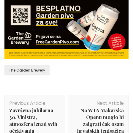
The Garden Brewery
Post
Previous Article
Next Article
Navigation
Završena jubilarna
Na WTA Makarska
30. Vinistra,
Openu moglo bi
atmosfera iznad svih
zaigrati čak osam
očekivanja
hrvatskih tenisačica