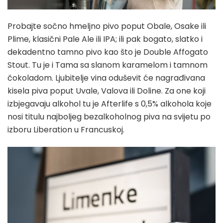
Probajte sočno hmeljno pivo poput Obale, Osake ili
Plime, klasični Pale Ale ili IPA; ili pak bogato, slatko i
dekadentno tamno pivo kao što je Double Affogato
Stout. Tu je i Tama sa slanom karamelom i tamnom
čokoladom. Ljubitelje vina oduševit će nagrađivana
kisela piva poput Uvale, Valova ili Doline. Za one koji
izbjegavaju alkohol tu je Afterlife s 0,5% alkohola koje
nosi titulu najboljeg bezalkoholnog piva na svijetu po
izboru Liberation u Francuskoj.