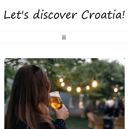
LetsDiscoverCr
Otkrijte Hrvatsku s nama!