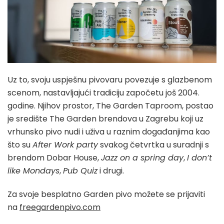
Uz to, svoju uspješnu pivovaru povezuje s glazbenom
scenom, nastavljajući tradiciju započetu još 2004.
godine. Njihov prostor, The Garden Taproom, postao
je središte The Garden brendova u Zagrebu koji uz
vrhunsko pivo nudi i uživa u raznim događanjima kao
što su
After Work party
svakog četvrtka u suradnji s
brendom Dobar House,
Jazz on a spring day
,
I don’t
like Mondays
,
Pub Quiz
i drugi.
Za svoje besplatno Garden pivo možete se prijaviti
na
freegardenpivo.com