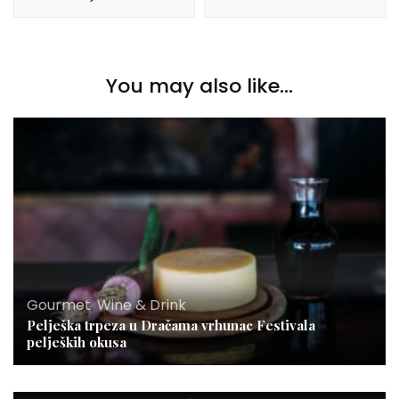
You may also like...
Gourmet
,
Wine & Drink
Pelješka trpeza u Dračama vrhunac Festivala
peljeških okusa