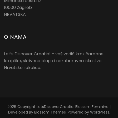
Mlinarska cesta 12
10000 Zagreb
HRVATSKA
O NAMA
Let’s Discover Croatia! – vaš vodič kroz čarobne
krajolike, skrivena blaga i nezaboravna iskustva
Hrvatske i okolice.
2026 Copyright
LetsDiscoverCroatia
.
Blossom Feminine |
Developed By
Blossom Themes
. Powered by
WordPress
.