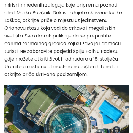
mirisnih medenih zalogaja koje priprema poznati
chef Marko Pavčnik. Dok istražujete skrivene kutke
Laškog, otkrijte priče o mjestu uz jedinstvenu
Orionovu stazu koja vodi do crkava i megalitskih
svetišta. Svaki korak prilika je da se prepustite
čarima termalnog gradića koji su zavoljeli domaći i
turisti. Ne zaboravite posjetiti špilju Polh u Padežu,
gdje možete otkriti život i rad rudara u 18. stoljeću.
Uronite u mističnu atmosferu napuštenih tunela i
otkrijte priče skrivene pod zemljom.