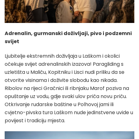
Adrenalin, gurmanski doživljaji, pivo i podzemni
svijet
Ljubitelje ekstremnih doživljaja u Laškom i okolici
očekuje svijet adrenalinskih izazova! Paragliding s
uzletišta u Maliču, Kopitniku i Lisci nudi priliku da se
otvorite visinama i doživite slobodu kao nikada.
Ribolov na rijeci Gračnici ili ribnjaku Marof poziva na
opuštanje uz vodu, gdje svaki ulov priča novu priču.
Otkrivanje rudarske baštine u Polhovoj jami ili
cvjetno-pivska tura Laškom nude jedinstvene uvide u
povijest i tradiciju mjesta.