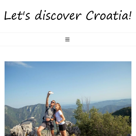
LetsDiscoverCr
Otkrijte Hrvatsku s nama!