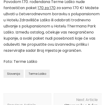
Povodom 170. rođendana Terme Laško nude
fantastičan paket
170 za 170
za samo 170 €! Možete
uživati u četverodnevnom boravku s polupansionom
u Hotelu Zdravilišče Laško ili odabrati trodnevno
uživanje s polupansionom u Hotelu Thermana Park
Laško. Između ostalog, očekuje vas neograničeno
kupanje, a svaki paket nudi posebnosti koje će vas
oduševiti. Ne propustite ovu izvanrednu priliku i
rezervirajte sada! Broj mjesta je ograničen.
Foto: Terme Laško
Slovenija
Terme Laško
Post
Next Article
Navigation