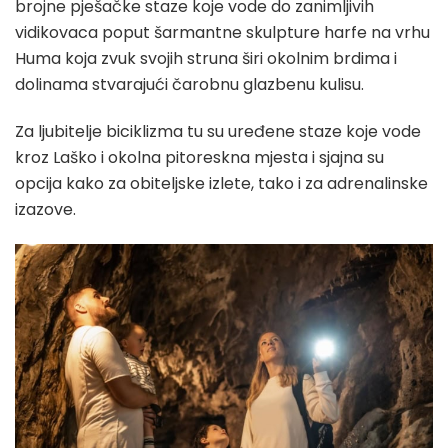
brojne pješačke staze koje vode do zanimljivih
vidikovaca poput šarmantne skulpture harfe na vrhu
Huma koja zvuk svojih struna širi okolnim brdima i
dolinama stvarajući čarobnu glazbenu kulisu.
Za ljubitelje biciklizma tu su uređene staze koje vode
kroz Laško i okolna pitoreskna mjesta i sjajna su
opcija kako za obiteljske izlete, tako i za adrenalinske
izazove.