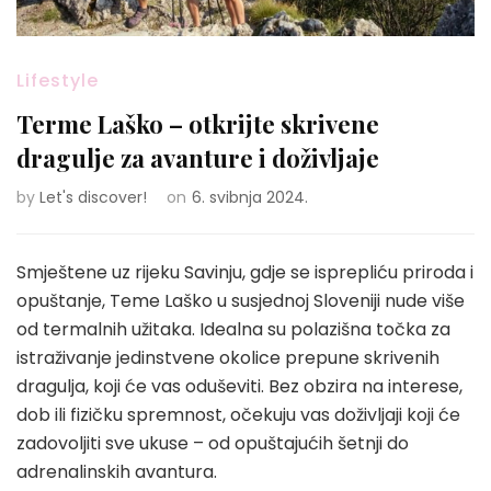
Lifestyle
Terme Laško – otkrijte skrivene
dragulje za avanture i doživljaje
by
Let's discover!
on
6. svibnja 2024.
Smještene uz rijeku Savinju, gdje se isprepliću priroda i
opuštanje, Teme Laško u susjednoj Sloveniji nude više
od termalnih užitaka. Idealna su polazišna točka za
istraživanje jedinstvene okolice prepune skrivenih
dragulja, koji će vas oduševiti. Bez obzira na interese,
dob ili fizičku spremnost, očekuju vas doživljaji koji će
zadovoljiti sve ukuse – od opuštajućih šetnji do
adrenalinskih avantura.