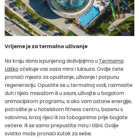
Vrijeme je za termalno uživanje
Na kraju dana ispunjenog doživljajima u
Termama
Laško
očekuje vas oaza mira i luksuza. Ovdje ćete
pronaći mjesto za opuštanje, uživanje i potpunu
regeneraciju. Opustite se u termalnoj vodi, razmazite
duh i tijelo masažom ili u sauni, uživajte u bogatom
animacijskom programu, a ako vam ostane energije,
potrošite je u hotelskom fitness centru, bazenu s
valovima, brzoj rijeci ili na toboganima prije bogate
večere. Ili se samo prepustite miru i tišini. Ovdje
svatko može pronaći kutak za sebe.