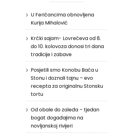
U Feričancima obnovljena
Kurija Mihalović
Krčki sajam- Lovrečeva od 8.
do 10. kolovoza donosi tri dana
tradicije i zabave
Posjetili smo Konobu Baća u
Stonu i doznali tajnu – evo
recepta za originalnu Stonsku
tortu
Od obale do zaleđa – tjedan
bogat događajima na
novljanskoj rivijeri