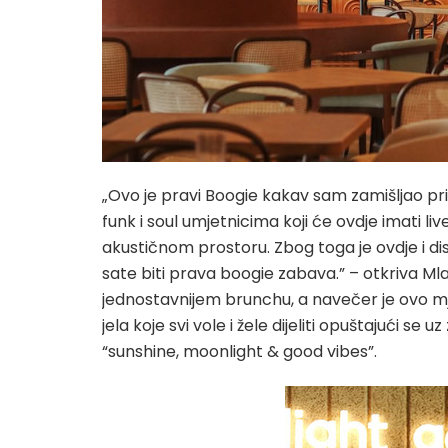
„Ovo je pravi Boogie kakav sam zamišljao p
funk i soul umjetnicima koji će ovdje imati l
akustičnom prostoru. Zbog toga je ovdje i 
sate biti prava boogie zabava.” – otkriva Mlade
jednostavnijem brunchu, a navečer je ovo m
jela koje svi vole i žele dijeliti opuštajući s
“sunshine, moonlight & good vibes”.