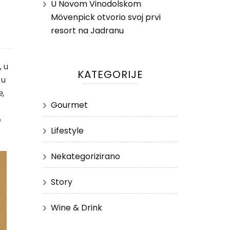
U Novom Vinodolskom
Mövenpick otvorio svoj prvi
resort na Jadranu
, u
KATEGORIJE
 u
e,
Gourmet
e
Lifestyle
Nekategorizirano
Story
Wine & Drink