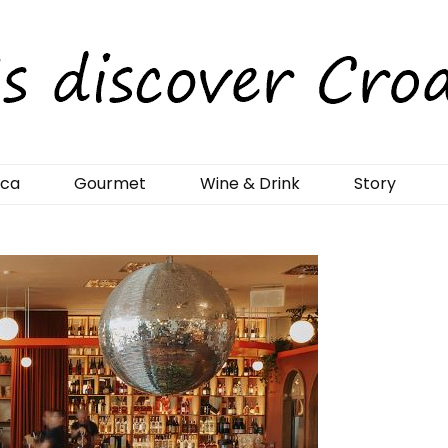
rCroatia
ica
Gourmet
Wine & Drink
Story