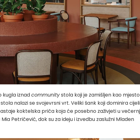
o kugla iznad
community
stola koji je zamišljen kao mjesto
 stola nalazi se svojevrsni vrt. Veliki šank koji dominira cije
staje koktelska priča koja će posebno zaživjeti u večern
a Mia Petričević, dok su za ideju i izvedbu zaslužni Mladen