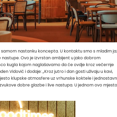
ri samom nastanku koncepta. U kontaktu smo s mladim jaz
ive nastupe. Ovo je izvrstan ambijent u jako dobrom
disco kugla kojom naglašavamo da će ovdje kroz večernje
n Vidović i dodaje: „Kroz jutro i dan gosti uživaju u kavi,
jesto klupske atmosfere uz vrhunske koktele i jednostav
e uz zvukove dobre glazbe i live nastupa. U jednom ovo mjesto