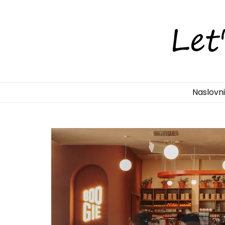
LetsDiscove
Otkrijte Hrvatsku s nama!
Naslovn