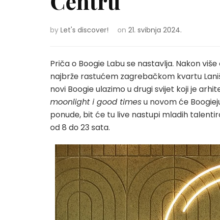
Centru
by
Let's discover!
on
21. svibnja 2024.
Priča o Boogie Labu se nastavlja. Nakon više
najbrže rastućem zagrebačkom kvartu Laništ
novi Boogie ulazimo u drugi svijet koji je arh
moonlight i good times
u novom će Boogieju 
ponude, bit će tu live nastupi mladih talentir
od 8 do 23 sata.