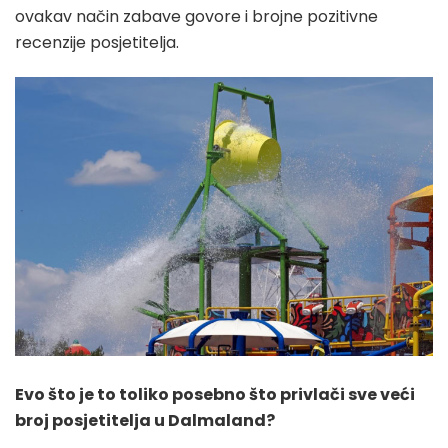
ovakav način zabave govore i brojne pozitivne
recenzije posjetitelja.
Evo što je to toliko posebno što privlači sve veći
broj posjetitelja u Dalmaland?