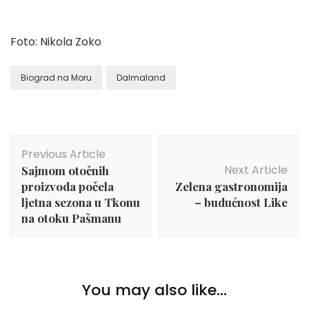
Foto: Nikola Zoko
Biograd na Moru
Dalmaland
Post
Previous Article
Navigation
Next Article
Sajmom otočnih
proizvoda počela
Zelena gastronomija
ljetna sezona u Tkonu
– budućnost Like
na otoku Pašmanu
You may also like...