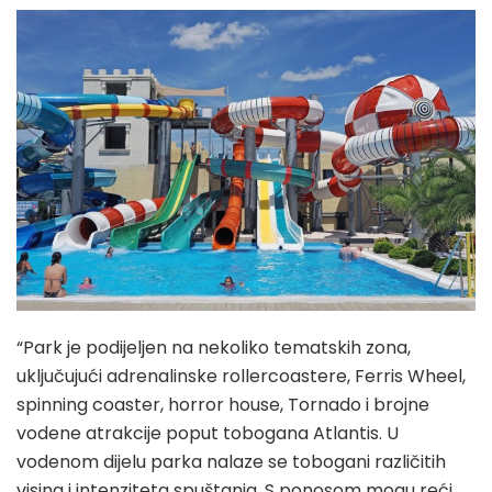
“Park je podijeljen na nekoliko tematskih zona,
uključujući adrenalinske rollercoastere, Ferris Wheel,
spinning coaster, horror house, Tornado i brojne
vodene atrakcije poput tobogana Atlantis. U
vodenom dijelu parka nalaze se tobogani različitih
visina i intenziteta spuštanja. S ponosom mogu reći