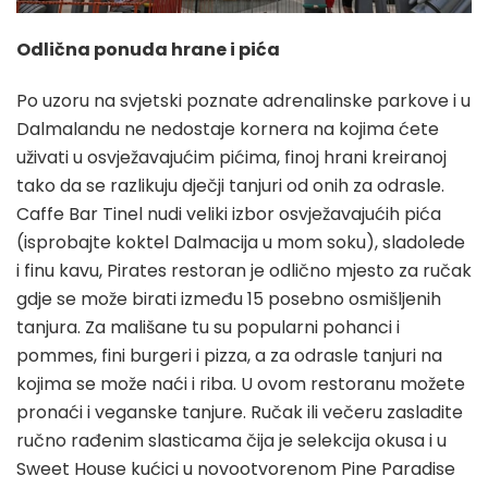
Odlična ponuda hrane i pića
Po uzoru na svjetski poznate adrenalinske parkove i u
Dalmalandu ne nedostaje kornera na kojima ćete
uživati u osvježavajućim pićima, finoj hrani kreiranoj
tako da se razlikuju dječji tanjuri od onih za odrasle.
Caffe Bar Tinel nudi veliki izbor osvježavajućih pića
(isprobajte koktel Dalmacija u mom soku), sladolede
i finu kavu, Pirates restoran je odlično mjesto za ručak
gdje se može birati između 15 posebno osmišljenih
tanjura. Za mališane tu su popularni pohanci i
pommes, fini burgeri i pizza, a za odrasle tanjuri na
kojima se može naći i riba. U ovom restoranu možete
pronaći i veganske tanjure. Ručak ili večeru zasladite
ručno rađenim slasticama čija je selekcija okusa i u
Sweet House kućici u novootvorenom Pine Paradise