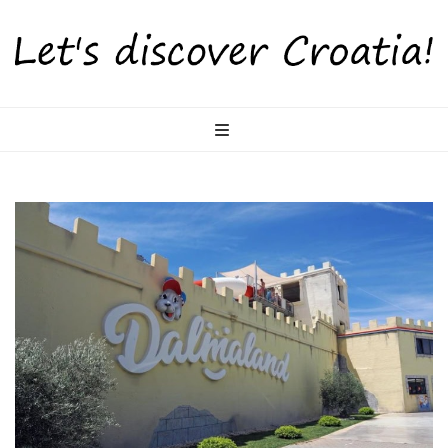
LetsDiscoverCr
Otkrijte Hrvatsku s nama!