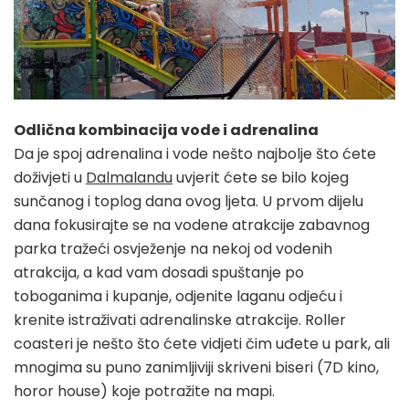
Odlična kombinacija vode i adrenalina
Da je spoj adrenalina i vode nešto najbolje što ćete
doživjeti u
Dalmalandu
uvjerit ćete se bilo kojeg
sunčanog i toplog dana ovog ljeta. U prvom dijelu
dana fokusirajte se na vodene atrakcije zabavnog
parka tražeći osvježenje na nekoj od vodenih
atrakcija, a kad vam dosadi spuštanje po
toboganima i kupanje, odjenite laganu odjeću i
krenite istraživati adrenalinske atrakcije. Roller
coasteri je nešto što ćete vidjeti čim uđete u park, ali
mnogima su puno zanimljiviji skriveni biseri (7D kino,
horor house) koje potražite na mapi.