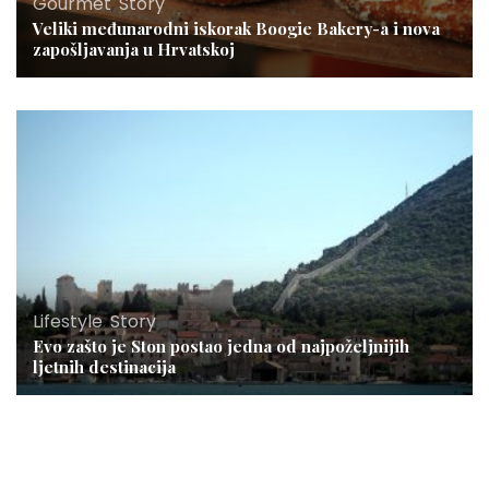
Gourmet
,
Story
Veliki međunarodni iskorak Boogie Bakery-a i nova
zapošljavanja u Hrvatskoj
Lifestyle
,
Story
Evo zašto je Ston postao jedna od najpoželjnijih
ljetnih destinacija