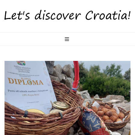
LetsDiscoverCr
Otkrijte Hrvatsku s nama!