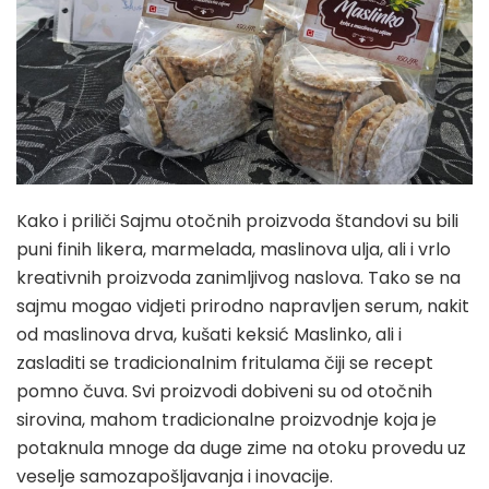
Kako i priliči Sajmu otočnih proizvoda štandovi su bili
puni finih likera, marmelada, maslinova ulja, ali i vrlo
kreativnih proizvoda zanimljivog naslova. Tako se na
sajmu mogao vidjeti prirodno napravljen serum, nakit
od maslinova drva, kušati keksić Maslinko, ali i
zasladiti se tradicionalnim fritulama čiji se recept
pomno čuva. Svi proizvodi dobiveni su od otočnih
sirovina, mahom tradicionalne proizvodnje koja je
potaknula mnoge da duge zime na otoku provedu uz
veselje samozapošljavanja i inovacije.