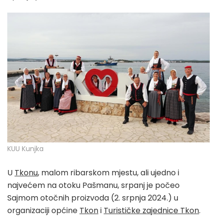
KUU Kunjka
U
Tkonu
, malom ribarskom mjestu, ali ujedno i
najvećem na otoku Pašmanu, srpanj je počeo
Sajmom otočnih proizvoda (2. srpnja 2024.) u
organizaciji općine
Tkon
i
Turističke zajednice Tkon
.