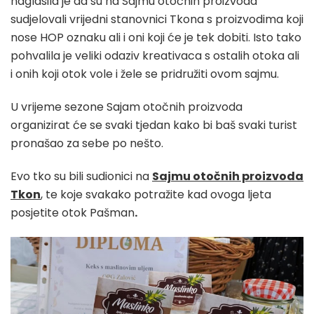
naglasila je da su na Sajmu otočnih proizvoda
sudjelovali vrijedni stanovnici Tkona s proizvodima koji
nose HOP oznaku ali i oni koji će je tek dobiti. Isto tako
pohvalila je veliki odaziv kreativaca s ostalih otoka ali
i onih koji otok vole i žele se pridružiti ovom sajmu.
U vrijeme sezone Sajam otočnih proizvoda
organizirat će se svaki tjedan kako bi baš svaki turist
pronašao za sebe po nešto.
Evo tko su bili sudionici na
Sajmu otočnih proizvoda
Tkon
, te koje svakako potražite kad ovoga ljeta
posjetite otok Pašman
.