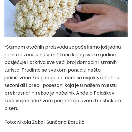
“Sajmom otočnih proizvoda započeli smo još jednu
ljetnu sezonu u našem Tkonu kojeg svake godine
posjećuje i otkriva sve veći broj domaćih i stranih
turista. Trudimo se svakom ponuditi nešto
jedinstveno zbog čega će nam se uvijek vraćati i u
sezoni ali i pred i posezoni koja je u našem mjestu
prekrasna” – rekao je načelnik Anđelo Palaškov
zadovoljan odazivom posjetitelja ovom turističkom
biseru.
Foto: Nikola Zoko i Sunčana Barušić