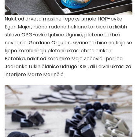
Nakit od drveta masline i epoksi smole HOP-ovke
Egon Majer, ručno rađene heklane torbice različitih
stilova OPG-ovke Ljubice Ugrinić, pletene torbe i
novčanici Gordane Orgulan, šivane torbice na koje se
lijepo kombiniraju pleteni ukrasi obrta Tinka i
Potonka, nakit od keramike Maje Zečević i perlica
Jadranke Lukin članice udruge ‘KIS’, ali i divni ukrasi za
interijere Marte Marinčić.