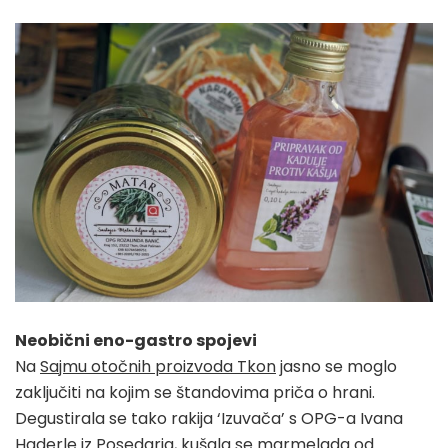
Neobični eno-gastro spojevi
Na
Sajmu otočnih proizvoda Tkon
jasno se moglo
zaključiti na kojim se štandovima priča o hrani.
Degustirala se tako rakija ‘Izuvača’ s OPG-a Ivana
Haderle iz Posedarja, kušala se marmelada od