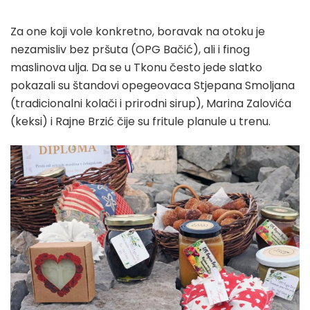
Za one koji vole konkretno, boravak na otoku je
nezamisliv bez pršuta (OPG Bačić), ali i finog
maslinova ulja. Da se u Tkonu često jede slatko
pokazali su štandovi opegeovaca Stjepana Smoljana
(tradicionalni kolači i prirodni sirup), Marina Zalovića
(keksi) i Rajne Brzić čije su fritule planule u trenu.