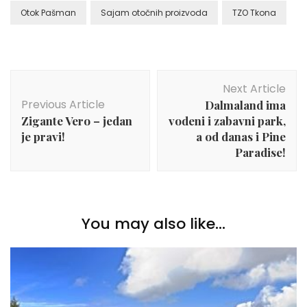
Otok Pašman
Sajam otočnih proizvoda
TZO Tkona
Post
Next Article
Navigation
Previous Article
Dalmaland ima
Zigante Vero – jedan
vodeni i zabavni park,
je pravi!
a od danas i Pine
Paradise!
You may also like...