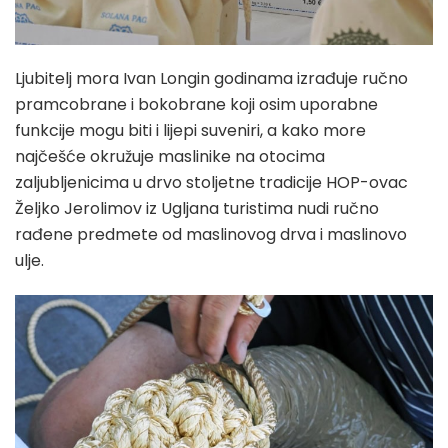
Ljubitelj mora Ivan Longin godinama izrađuje ručno
pramcobrane i bokobrane koji osim uporabne
funkcije mogu biti i lijepi suveniri, a kako more
najčešće okružuje maslinike na otocima
zaljubljenicima u drvo stoljetne tradicije HOP-ovac
Željko Jerolimov iz Ugljana turistima nudi ručno
rađene predmete od maslinovog drva i maslinovo
ulje.