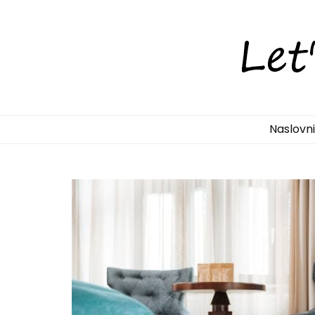
LetsDiscove
Otkrijte Hrvatsku s nama!
Naslovn