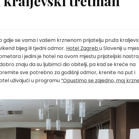
 kraljevski tretman
 gdje se vama i vašem krznenom prijatelju pruža kraljevs
kend bijeg ili tjedni odmor.
Hotel Zagreb
u Sloveniji u mje
ometara i jedini je hotel na ovom mjestu prijateljski nastro
ro znaju da su ljubimci dio obitelji, pa kad se kreće na
spremite sve potrebno za godišnji odmor, krenite na put i
otel uživajući u programu
“Opustimo se zajedno, moj krzne