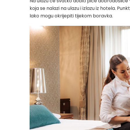
Na ulazu će svatko dobiti piće dobrodošlice 
koja se nalazi na ulazu i izlazu iz hotela. P
lako mogu okrijepiti tijekom boravka.