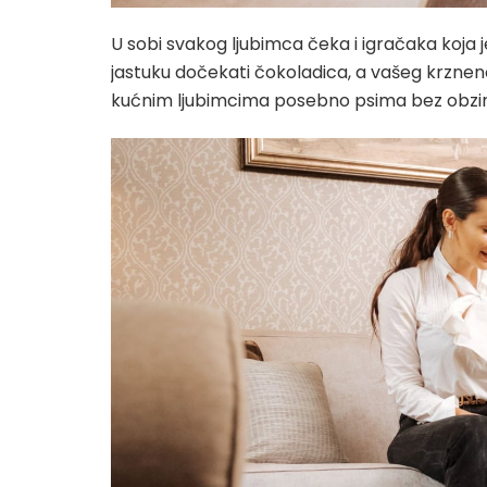
U sobi svakog ljubimca čeka i igračaka koja je
jastuku dočekati čokoladica, a vašeg krzneno
kućnim ljubimcima posebno psima bez obzira n