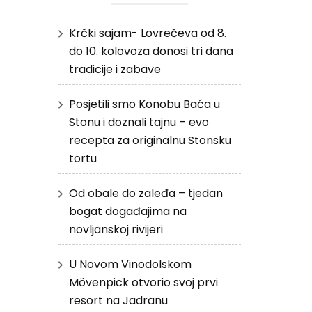
Krčki sajam- Lovrečeva od 8.
do 10. kolovoza donosi tri dana
tradicije i zabave
Posjetili smo Konobu Baća u
Stonu i doznali tajnu – evo
recepta za originalnu Stonsku
tortu
Od obale do zaleđa – tjedan
bogat događajima na
novljanskoj rivijeri
U Novom Vinodolskom
Mövenpick otvorio svoj prvi
resort na Jadranu