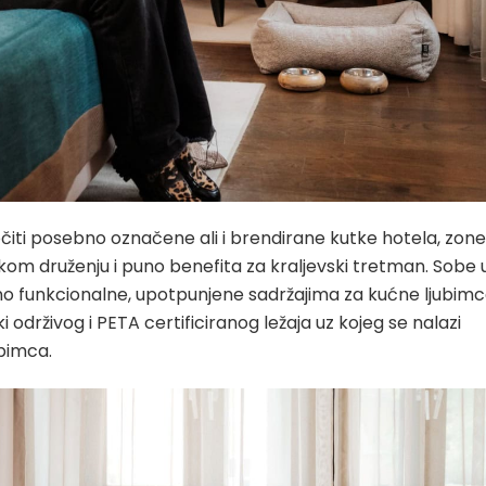
iti posebno označene ali i brendirane kutke hotela, zone
kom druženju i puno benefita za kraljevski tretman. Sobe 
no funkcionalne, upotpunjene sadržajima za kućne ljubim
održivog i PETA certificiranog ležaja uz kojeg se nalazi
ubimca.