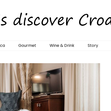
rCroatia
ica
Gourmet
Wine & Drink
Story