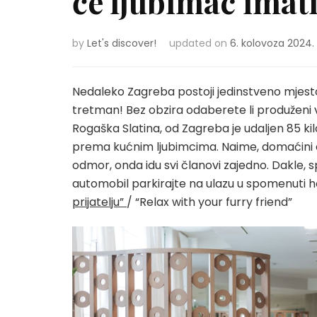
će ljubimac imati
by
Let's discover!
updated on
6. kolovoza 2024.
Nedaleko Zagreba postoji jedinstveno mjesto
tretman! Bez obzira odaberete li produženi vi
Rogaška Slatina, od Zagreba je udaljen 85 kil
prema kućnim ljubimcima. Naime, domaćini dob
odmor, onda idu svi članovi zajedno. Dakle, 
automobil parkirajte na ulazu u spomenuti h
prijatelju”
/ “Relax with your furry friend”