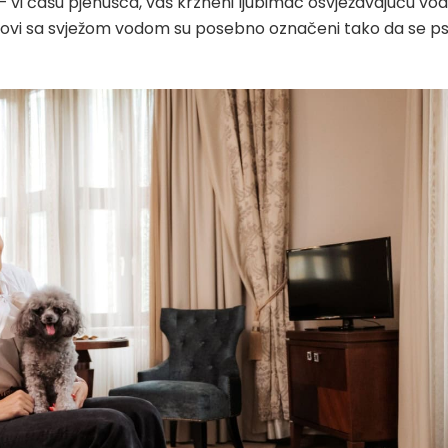
– vi čašu pjenušca, vaš krzneni ljubimac osvježavajuću vo
unktovi sa svježom vodom su posebno označeni tako da se ps