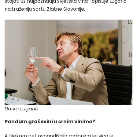
stajati uz najpoznatija svjetska vina“, opisuje Lugarić
najtraženiju sortu Zlatne Slavonije.
Darko Lugarić
Pandam graševini u crnim vinima?
A tijekom pet ovogodišnjih radionica letvica je