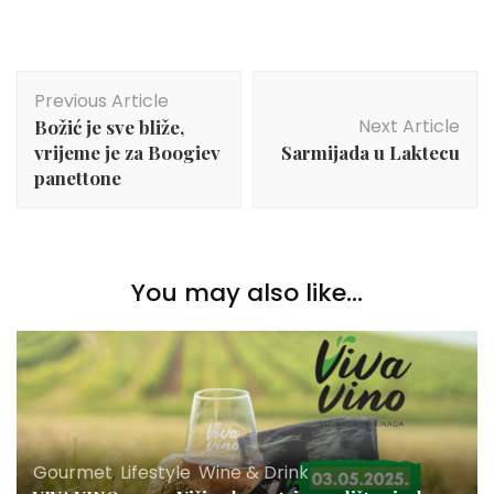
Post
Previous Article
Navigation
Next Article
Božić je sve bliže,
vrijeme je za Boogiev
Sarmijada u Laktecu
panettone
You may also like...
Gourmet
,
Lifestyle
,
Wine & Drink