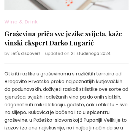
Wine & Drink
Graševina priča sve jezike svijeta, kaže
vinski ekspert Darko Lugarić
by
Let's discover!
updated on
21. studenoga 2024.
Otkriti razlike u graševinama s različitih terroira od
Bregovite Hrvatske preko najpoznatijih kutjevačkih
do podunavskih, doživjeti raskoš stilistike ove sorte od
pjenušca, svježih i odležanih vina pa do onih slatkih,
odgonetnuti mikrolokaciju, godište, čak i etiketu – sve
na slijepo. Rukavica je bačena i to u epicentru
graševine, u Požeško-slavonskoj ž Pupaniji! Veliki je to
izazov i za one najiskusnije, no i najbolji način da se u