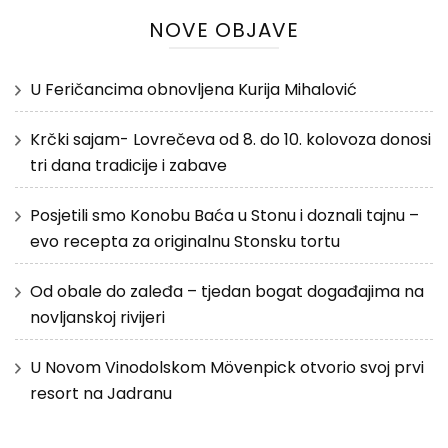
NOVE OBJAVE
U Feričancima obnovljena Kurija Mihalović
Krčki sajam- Lovrečeva od 8. do 10. kolovoza donosi
tri dana tradicije i zabave
Posjetili smo Konobu Baća u Stonu i doznali tajnu –
evo recepta za originalnu Stonsku tortu
Od obale do zaleđa – tjedan bogat događajima na
novljanskoj rivijeri
U Novom Vinodolskom Mövenpick otvorio svoj prvi
resort na Jadranu