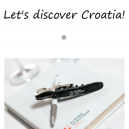
LetsDiscoverCr
Otkrijte Hrvatsku s nama!