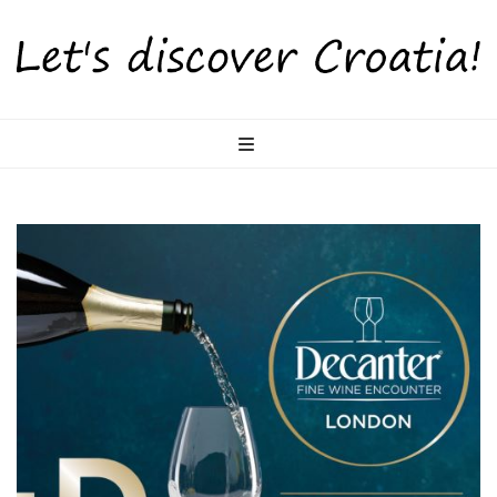
LetsDiscoverCr
Otkrijte Hrvatsku s nama!