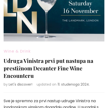
Wine & Drink
Udruga Vinistra prvi put nastupa na
prestižnom Decanter Fine Wine
Encounteru
by
Let's discover!
updated on
11. studenoga 2024.
Sve je spremno za prvi nastup udruge Vinistra na
londonskom vinskom događaju godine. U suradnji s