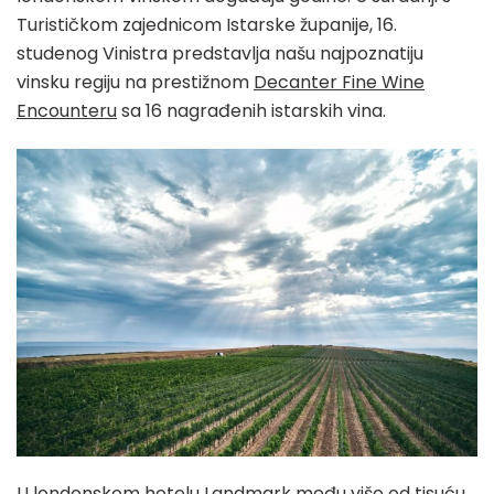
Turističkom zajednicom Istarske županije, 16.
studenog Vinistra predstavlja našu najpoznatiju
vinsku regiju na prestižnom
Decanter Fine Wine
Encounteru
sa 16 nagrađenih istarskih vina.
U londonskom hotelu Landmark među više od tisuću