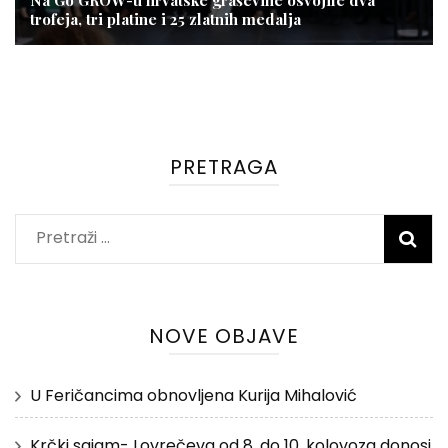
Na Go GROW-u hrvatske graševine osvojile dva
trofeja, tri platine i 25 zlatnih medalja
PRETRAGA
Pretraži:
NOVE OBJAVE
U Feričancima obnovljena Kurija Mihalović
Krčki sajam- Lovrečeva od 8. do 10. kolovoza donosi