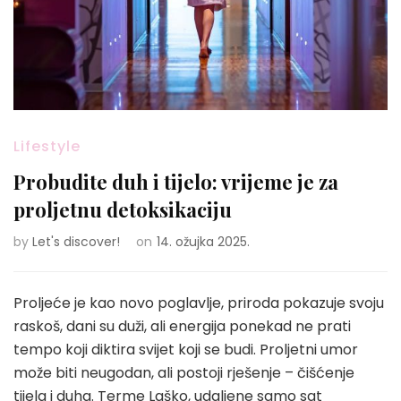
Lifestyle
Probudite duh i tijelo: vrijeme je za
proljetnu detoksikaciju
by
Let's discover!
on
14. ožujka 2025.
Proljeće je kao novo poglavlje, priroda pokazuje svoju
raskoš, dani su duži, ali energija ponekad ne prati
tempo koji diktira svijet koji se budi. Proljetni umor
može biti neugodan, ali postoji rješenje – čišćenje
tijela i duha.
Terme Laško
, udaljene samo sat