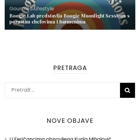
Gourmet
,
Lifestyle
Boogie Lab predstavlja Boogie Moonlight Sessions s
poznatim chefovima I barmenima
PRETRAGA
Pretraži:
NOVE OBJAVE
U Feričancima obnovljena Kurija Mihalović