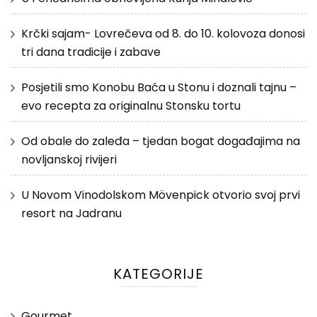
Krčki sajam- Lovrečeva od 8. do 10. kolovoza donosi
tri dana tradicije i zabave
Posjetili smo Konobu Baća u Stonu i doznali tajnu –
evo recepta za originalnu Stonsku tortu
Od obale do zaleđa – tjedan bogat događajima na
novljanskoj rivijeri
U Novom Vinodolskom Mövenpick otvorio svoj prvi
resort na Jadranu
KATEGORIJE
Gourmet