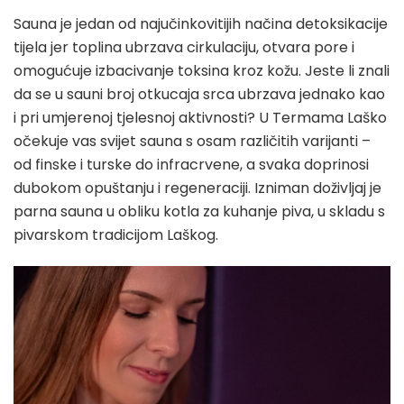
Sauna je jedan od najučinkovitijih načina detoksikacije
tijela jer toplina ubrzava cirkulaciju, otvara pore i
omogućuje izbacivanje toksina kroz kožu. Jeste li znali
da se u sauni broj otkucaja srca ubrzava jednako kao
i pri umjerenoj tjelesnoj aktivnosti? U Termama Laško
očekuje vas svijet sauna s osam različitih varijanti –
od finske i turske do infracrvene, a svaka doprinosi
dubokom opuštanju i regeneraciji. Izniman doživljaj je
parna sauna u obliku kotla za kuhanje piva, u skladu s
pivarskom tradicijom Laškog.