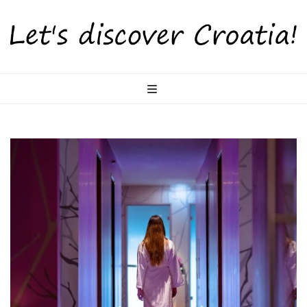
LetsDiscoverCr
Otkrijte Hrvatsku s nama!