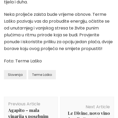
tijela i duha.
Neka proljeće zaista bude vrijeme obnove. Terme
Laško pozivaju vas da probudite energiju, očistite se
od unutarnjeg i vanjskog stresa te živite punim
plućima u ritmu prirode koja se budi. Provjerite
ponude i iskoristite priliku za opciju jedan plaća, dvoje
borave koju ovog proljeća ne smijete propustiti!
Foto: Terme Laško
Slovenija
Terme Laško
Post
Previous Article
Navigation
Next Article
Agapito – mala
Le Divine, novo vino
vinarija s posebnim