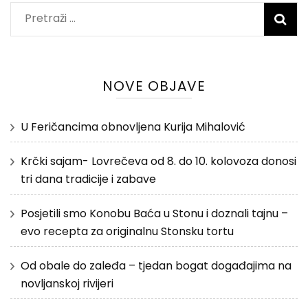
Pretraži:
NOVE OBJAVE
U Feričancima obnovljena Kurija Mihalović
Krčki sajam- Lovrečeva od 8. do 10. kolovoza donosi
tri dana tradicije i zabave
Posjetili smo Konobu Baća u Stonu i doznali tajnu –
evo recepta za originalnu Stonsku tortu
Od obale do zaleđa – tjedan bogat događajima na
novljanskoj rivijeri