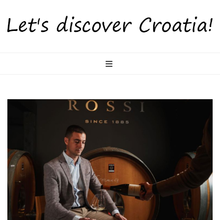
LetsDiscoverCr
Otkrijte Hrvatsku s nama!