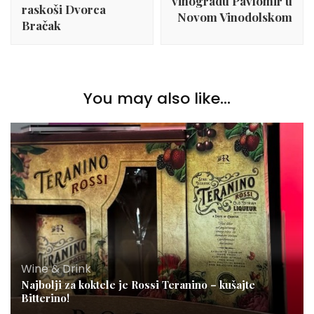
vinogradu Pavlomir u
raskoši Dvorca
Novom Vinodolskom
Bračak
You may also like...
Wine & Drink
Najbolji za koktele je Rossi Teranino – kušajte
Bitterino!