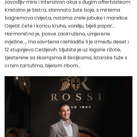
zavodljiv miris i intenzivan okus s dugim
aftertasteom
.
Kristalno je bistra, slamnato žute boje, s mirisima
bagremova cvijeća, notama zrele jabuke i marelice.
Osjetit ćete i koricu kruha, vaniliju, bijeli papar…
Harmonična je, posve zaokružena, umjerene
svježine…, ma savršena rashladite li je između deset i
12 stupnjeva Celzijevih. Sljubite je uz lagane rižote,
tjestenine sa škampima ili školjkama, istarske fuže s
crnim tartufima, bijelom ribom…