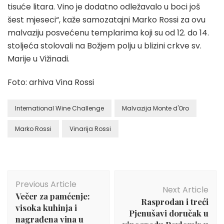
tisuće litara. Vino je dodatno odležavalo u boci još
šest mjeseci“, kaže samozatajni Marko Rossi za ovu
malvaziju posvećenu templarima koji su od 12. do 14.
stoljeća stolovali na Božjem polju u blizini crkve sv.
Marije u Vižinadi.
Foto: arhiva Vina Rossi
International Wine Challenge
Malvazija Monte d'Oro
Marko Rossi
Vinarija Rossi
Post
Previous Article
Navigation
Next Article
Večer za pamćenje:
Rasprodan i treći
visoka kuhinja i
Pjenušavi doručak u
nagrađena vina u