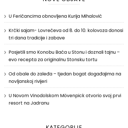
U Feričancima obnovljena Kurija Mihalović
Krčki sajam- Lovrečeva od 8. do 10. kolovoza donosi
tri dana tradicije i zabave
Posjetili smo Konobu Baća u Stonu i doznali tajnu –
evo recepta za originalnu Stonsku tortu
Od obale do zaleđa – tjedan bogat događajima na
novljanskoj rivijeri
U Novom Vinodolskom Mövenpick otvorio svoj prvi
resort na Jadranu
KATEGORIJE