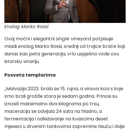
Enolog Marko Rossi
Ovaj moćni i elegantni
single vineyard
potpisuje
mladi enolog Marko Rossi, srednji od trojice braće koji
danas kao peta generacija, vrlo uspješno vode ovu
istarsku vinariju.
Posveta templarima
„Malvazija 2023. brala se 15. rujna, a vinova loza s koje
smo brali grožđe stara je sedam godina. Prinosi su
iznosili maksimalno dva kilograma po trsu,
maceracija se odvijala 24 sata na hladno, a
fermentacija i odležavanje na kvascima deset
mjeseci u drvenim tankovima zapremine tisuću i dvije