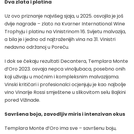
Dva zlata i platina
Uz ovo priznanje najvišeg sjaja, u 2025. osvojila je još
dvije nagrade – zlato na Kvarner International Wine
Trophyju i platinu na Vinistrinom 16. Svijetu malvazija,
a bila je i jedno od najtraženijih vina na 31. Vinistri
nedavno održanoj u Poreču.
I dok se čekaju rezultati Decantera, Templara Monte
d’Oro 2023. osvaja nepca vinoljubaca, posebno onih
koji uživaju u moćnim i kompleksnim malvazijama.
Vinski kritičari i profesionalci ocjenjuju je kao najbolje
vino Vinarije Rossi smještene u slikovitom selu Bajkini
pored Vižinade.
Savršena boja, zavodljiv miris i intenzivan okus
Templara Monte d’Oro ima sve – savršenu boju,