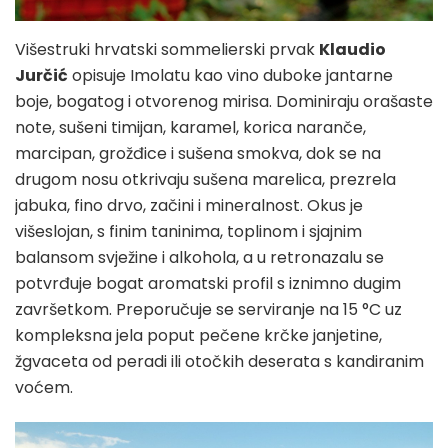
Višestruki hrvatski sommelierski prvak
Klaudio
Jurčić
opisuje Imolatu kao vino duboke jantarne
boje, bogatog i otvorenog mirisa. Dominiraju orašaste
note, sušeni timijan, karamel, korica naranče,
marcipan, grožđice i sušena smokva, dok se na
drugom nosu otkrivaju sušena marelica, prezrela
jabuka, fino drvo, začini i mineralnost. Okus je
višeslojan, s finim taninima, toplinom i sjajnim
balansom svježine i alkohola, a u retronazalu se
potvrđuje bogat aromatski profil s iznimno dugim
završetkom. Preporučuje se serviranje na 15 °C uz
kompleksna jela poput pečene krčke janjetine,
žgvaceta od peradi ili otočkih deserata s kandiranim
voćem.