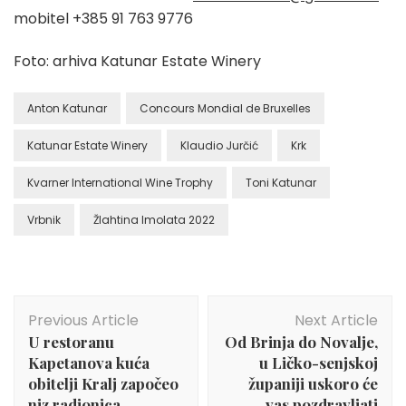
mobitel +385 91 763 9776
Foto: arhiva Katunar Estate Winery
Anton Katunar
Concours Mondial de Bruxelles
Katunar Estate Winery
Klaudio Jurčić
Krk
Kvarner International Wine Trophy
Toni Katunar
Vrbnik
Žlahtina Imolata 2022
Post
Previous Article
Next Article
Navigation
U restoranu
Od Brinja do Novalje,
Kapetanova kuća
u Ličko-senjskoj
obitelji Kralj započeo
županiji uskoro će
niz radionica
vas pozdravljati