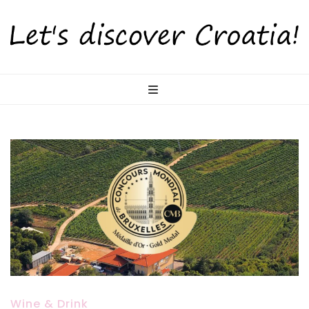
LetsDiscoverCr
Otkrijte Hrvatsku s nama!
Wine & Drink