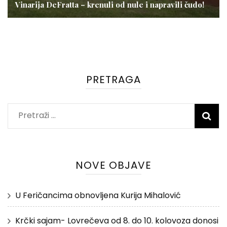
Vinarija DeFratta – krenuli od nule i napravili čudo!
PRETRAGA
Pretraži:
NOVE OBJAVE
U Feričancima obnovljena Kurija Mihalović
Krčki sajam- Lovrečeva od 8. do 10. kolovoza donosi