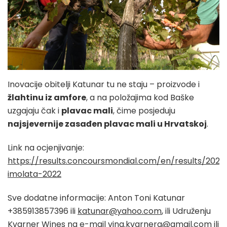
Inovacije obitelji Katunar tu ne staju – proizvode i
žlahtinu iz amfore
, a na položajima kod Baške
uzgajaju čak i
plavac mali
, čime posjeduju
najsjevernije zasađen plavac mali u Hrvatskoj
.
Link na ocjenjivanje:
https://results.concoursmondial.com/en/results/202
imolata-2022
Sve dodatne informacije: Anton Toni Katunar
+385913857396 ili
katunar@yahoo.com
, ili Udruženju
Kvarner Wines na e-mail
vina.kvarnera@gmail.com
ili