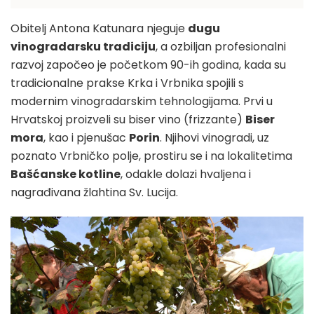
Obitelj Antona Katunara njeguje
dugu
vinogradarsku tradiciju
, a ozbiljan profesionalni
razvoj započeo je početkom 90-ih godina, kada su
tradicionalne prakse Krka i Vrbnika spojili s
modernim vinogradarskim tehnologijama. Prvi u
Hrvatskoj proizveli su biser vino (frizzante)
Biser
mora
, kao i pjenušac
Porin
. Njihovi vinogradi, uz
poznato Vrbničko polje, prostiru se i na lokalitetima
Bašćanske kotline
, odakle dolazi hvaljena i
nagrađivana žlahtina Sv. Lucija.